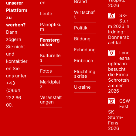
Brand
en
unserer
2026
Plattform
Wirtschaf
Leute
SK-
t
zu
Stur
Panoptiku
werben?
m 2026 in
Politik
m
Irdning-
Dann
Donnersb
Bildung
zögern
Fensterg
achtal
ucker
Sie nicht
Fahndung
Land
und
Kulturelle
esha
s
Einbruch
kontaktier
uptmann
en Sie
besucht
Fotos
Flüchtling
die Firma
uns unter
skrise
Schrottsh
Marktplat
+43
ammer
z
Ukraine
(0)664
2026
Veranstalt
222 66
GSW
ungen
00
.
Fest
SK-
Sturm-
Fans
2026