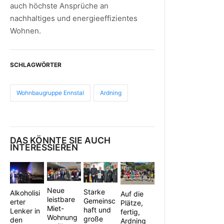
auch höchste Ansprüche an
nachhaltiges und energieeffizientes
Wohnen.
SCHLAGWÖRTER
Wohnbaugruppe Ennstal
Ardning
DAS KÖNNTE SIE AUCH
INTERESSIEREN
Neue
Starke
Alkoholisi
Auf die
leistbare
Gemeinsc
erter
Plätze,
Miet-
haft und
Lenker in
fertig,
Wohnung
große
den
Ardning