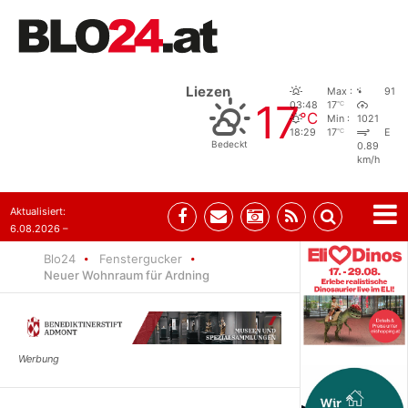
Liezen
Max :
91
17
°C
03:48
17
°C
Min :
1021
°C
18:29
17
E
Bedeckt
0.89
km/h
Aktualisiert:
6.08.2026 –
10:52
Blo24
Fenstergucker
Neuer Wohnraum für Ardning