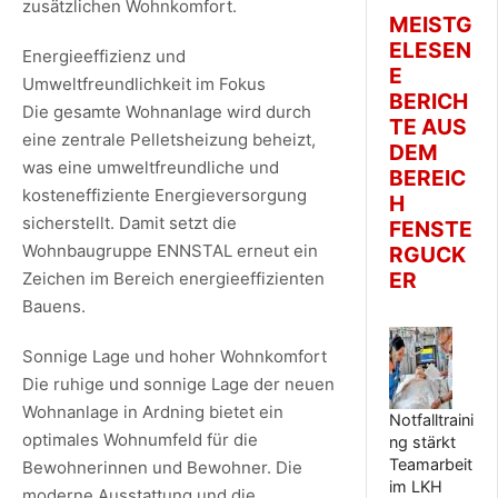
zusätzlichen Wohnkomfort.
MEISTG
ELESEN
Energieeffizienz und
E
Umweltfreundlichkeit im Fokus
BERICH
Die gesamte Wohnanlage wird durch
TE AUS
eine zentrale Pelletsheizung beheizt,
DEM
was eine umweltfreundliche und
BEREIC
kosteneffiziente Energieversorgung
H
sicherstellt. Damit setzt die
FENSTE
Wohnbaugruppe ENNSTAL erneut ein
RGUCK
ER
Zeichen im Bereich energieeffizienten
Bauens.
Sonnige Lage und hoher Wohnkomfort
Die ruhige und sonnige Lage der neuen
Wohnanlage in Ardning bietet ein
Notfalltraini
optimales Wohnumfeld für die
ng stärkt
Teamarbeit
Bewohnerinnen und Bewohner. Die
im LKH
moderne Ausstattung und die