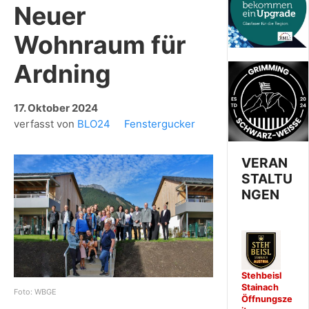
Neuer
Wohnraum für
Ardning
17. Oktober 2024
verfasst von
BLO24
Fenstergucker
VERAN
STALTU
NGEN
Stehbeisl
Stainach
Foto: WBGE
Öffnungsze