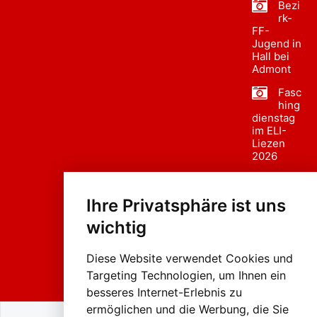
Bezi
rk-
FF-
Jugend in
Hall bei
Admont
Fasc
hing
dienstag
im ELI-
Liezen
2026
Fasc
hing
Ihre Privatsphäre ist uns
sumzug
2026
wichtig
Weissenb
ach in
Liezen
Diese Website verwendet Cookies und
Targeting Technologien, um Ihnen ein
besseres Internet-Erlebnis zu
ermöglichen und die Werbung, die Sie