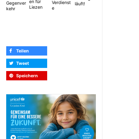
en für
Verdienst
Gegenver
läuft!
Liezen
e
kehr
Teilen
Tweet
Speichern