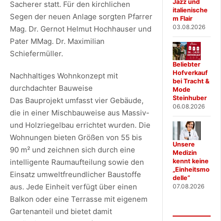
Jazz und
Sacherer statt. Für den kirchlichen
italienische
Segen der neuen Anlage sorgten Pfarrer
m Flair
03.08.2026
Mag. Dr. Gernot Helmut Hochhauser und
Pater MMag. Dr. Maximilian
Schiefermüller.
Beliebter
Hofverkauf
Nachhaltiges Wohnkonzept mit
bei Tracht &
durchdachter Bauweise
Mode
Steinhuber
Das Bauprojekt umfasst vier Gebäude,
06.08.2026
die in einer Mischbauweise aus Massiv-
und Holzriegelbau errichtet wurden. Die
Wohnungen bieten Größen von 55 bis
Unsere
90 m² und zeichnen sich durch eine
Medizin
intelligente Raumaufteilung sowie den
kennt keine
„Einheitsmo
Einsatz umweltfreundlicher Baustoffe
delle“
aus. Jede Einheit verfügt über einen
07.08.2026
Balkon oder eine Terrasse mit eigenem
Gartenanteil und bietet damit