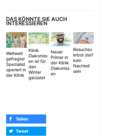
DAS KÖNNTE SIE AUCH
INTERESSIEREN
Besuchsv
Klinik
Neuer
Weltweit
erbot darf
Diakoniss
Primar in
gefragter
kein
en ist für
der Klinik
Spezialist
Nachteil
den
Diakoniss
operiert in
sein
Winter
en
der Klinik
gerüstet
Teilen
Tweet