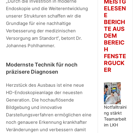
MEISTG
„Durch die Investition in moderne
ELESEN
Endoskopie und die Weiterentwicklung
E
unserer Strukturen schaffen wir die
BERICH
Grundlage für eine nachhaltige
TE AUS
Verbesserung der medizinischen
DEM
Versorgung am Standort“, betont Dr.
BEREIC
Johannes Pohlhammer.
H
FENSTE
RGUCK
Modernste Technik für noch
ER
präzisere Diagnosen
Herzstück des Ausbaus ist eine neue
HD-Endoskopieanlage der neuesten
Generation. Die hochauflösende
Notfalltraini
Bildgebung und innovative
ng stärkt
Darstellungsverfahren ermöglichen eine
Teamarbeit
noch genauere Erkennung krankhafter
im LKH
Veränderungen und verbessern damit