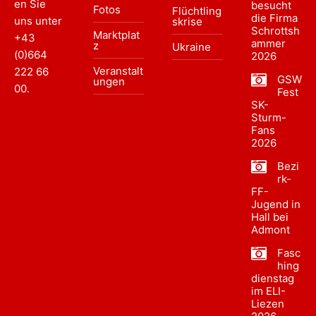
en Sie
besucht
Fotos
Flüchtling
die Firma
uns unter
skrise
Schrottsh
Marktplat
+43
ammer
z
Ukraine
(0)664
2026
Veranstalt
222 66
GSW
ungen
00
.
Fest
SK-
Sturm-
Fans
2026
Bezi
rk-
FF-
Jugend in
Hall bei
Admont
Fasc
hing
dienstag
im ELI-
Liezen