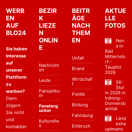
WERB
BEZIR
BEITR
AKTUE
EN
K
ÄGE
LLE
AUF
LIEZE
NACH
FOTOS
BLO24
N
THEM
ONLIN
EN
Nen
a in
E
Sie haben
Bad
Interesse
Mitterndo
Unfall
rf -
auf
Nachricht
Tauplitz
Brand
en
unserer
2026
Plattform
Wirtschaf
Leute
SK-
t
zu
Stur
Panoptiku
werben?
m 2026 in
Politik
m
Irdning-
Dann
Donnersb
Bildung
zögern
Fensterg
achtal
ucker
Sie nicht
Fahndung
Land
und
Kulturelle
esha
s
Einbruch
kontaktier
uptmann