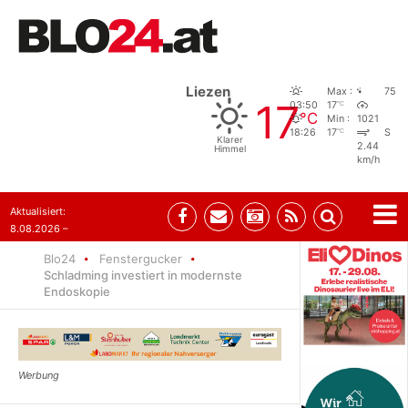
Liezen
Max :
75
17
°C
03:50
17
°C
Min :
1021
°C
18:26
17
S
Klarer
2.44
Himmel
km/h
Aktualisiert:
8.08.2026 –
07:35
Blo24
Fenstergucker
Schladming investiert in modernste
Endoskopie