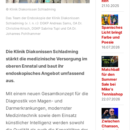
iten
21.10.2025
© Klinik Diakonissen Schladming
Das Team der Endoskopie der Klinik Diakonissen
Schladming (v. l. n. r.): DGKP Andreas Sams, OA Dr.
Spanisches
Christine Krisch, DGKP Sabrina Tupi und OA Dr.
Licht bringt
Johannes Pohlhammer
Farbe und
Poesie
16.07.2026
Die Klinik Diakonissen Schladming
stärkt die medizinische Versorgung im
oberen Ennstal und baut ihr
Matchball
endoskopisches Angebot umfassend
für den
Summer
aus.
Sale bei
Mike's
Mit einem neuen Gesamtkonzept für die
Tennisshop
22.07.2026
Diagnostik von Magen- und
Darmerkrankungen, modernster
Medizintechnik sowie dem Einsatz
Zwischen
künstlicher Intelligenz werden sowohl
Chanson,
die Qualität als auch die Kapazitäten der