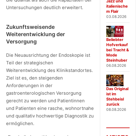
Jazz und
italienische
Untersuchungen deutlich erweitert.
m Flair
03.08.2026
Zukunftsweisende
Weiterentwicklung der
Beliebter
Versorgung
Hofverkauf
bei Tracht &
Die Neuausrichtung der Endoskopie ist
Mode
Steinhuber
Teil der strategischen
06.08.2026
Weiterentwicklung des Klinikstandortes.
Ziel ist es, den steigenden
Anforderungen in der
Das Original
gastroenterologischen Versorgung
ist im
Stehbeisl
gerecht zu werden und Patientinnen
zurück
und Patienten eine rasche, wohnortnahe
08.08.2026
und qualitativ hochwertige Diagnostik zu
ermöglichen.