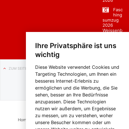
2026
Fasc
hing
sumzug
2026
Weissenb
ach in
Liezen
Ihre Privatsphäre ist uns
wichtig
Diese Website verwendet Cookies und
ZUM SEITENANFANG
Targeting Technologien, um Ihnen ein
Auf BLO24.at werben?
besseres Internet-Erlebnis zu
+43 (0)664 2226600
ermöglichen und die Werbung, die Sie
sehen, besser an Ihre Bedürfnisse
anzupassen. Diese Technologien
nutzen wir außerdem, um Ergebnisse
zu messen, um zu verstehen, woher
Home
Suche
Login
Impressum
Datenschutz
unsere Besucher kommen oder um