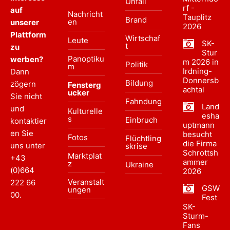
Unfall
rf -
auf
Nachricht
Tauplitz
Brand
en
unserer
2026
Plattform
Wirtschaf
Leute
SK-
t
zu
Stur
Panoptiku
werben?
m 2026 in
Politik
m
Irdning-
Dann
Donnersb
Bildung
zögern
Fensterg
achtal
ucker
Sie nicht
Fahndung
Land
und
Kulturelle
esha
s
Einbruch
kontaktier
uptmann
en Sie
besucht
Fotos
Flüchtling
die Firma
uns unter
skrise
Schrottsh
Marktplat
+43
ammer
z
Ukraine
(0)664
2026
Veranstalt
222 66
GSW
ungen
00
.
Fest
SK-
Sturm-
Fans