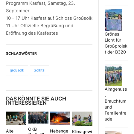
Programm Kasfest, Samstag, 23.
September
10 – 17 Uhr Kasfest auf Schloss Großsölk
11 Uhr Offizielle Begrüßung und
Eröffnung des Kasfestes
Grönes
Licht für
Großprojek
t der B320
SCHLAGWÖRTER
großsölk
Sölktal
Almgenuss
,
DAS KÖNNTE SIE AUCH
Brauchtum
INTERESSIEREN
und
Familienfre
ude
ÖKB
Nebenge
Alte
Klimagewi