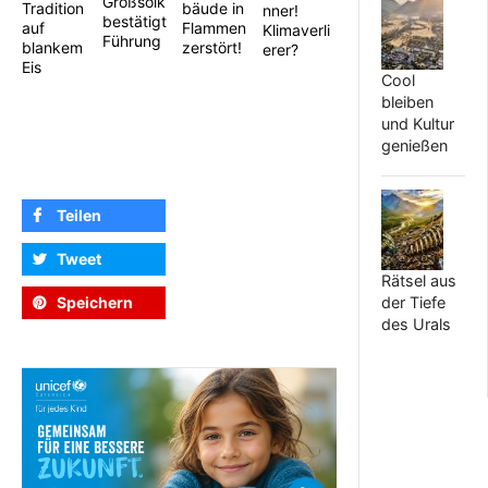
Großsölk
bäude in
Tradition
nner!
bestätigt
Flammen
auf
Klimaverli
Führung
zerstört!
blankem
erer?
Eis
Cool
bleiben
und Kultur
genießen
Teilen
Tweet
Rätsel aus
der Tiefe
Speichern
des Urals