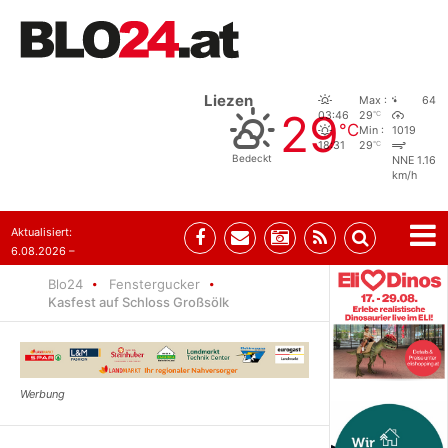
Liezen
Max :
64
29
°C
03:46
29
°C
Min :
1019
°C
18:31
29
Bedeckt
NNE 1.16
km/h
Aktualisiert:
6.08.2026 –
10:52
Blo24
Fenstergucker
Kasfest auf Schloss Großsölk