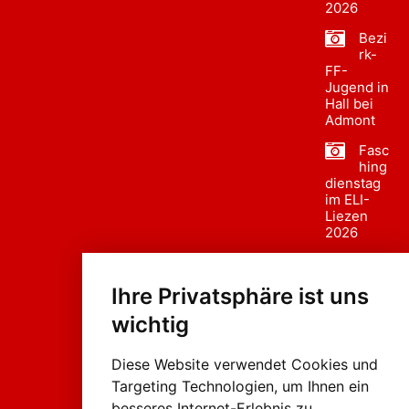
2026
Bezi
rk-
FF-
Jugend in
Hall bei
Admont
Fasc
hing
dienstag
im ELI-
Liezen
2026
Fasc
hing
Ihre Privatsphäre ist uns
sumzug
2026
wichtig
Weissenb
ach in
Liezen
Diese Website verwendet Cookies und
Targeting Technologien, um Ihnen ein
besseres Internet-Erlebnis zu