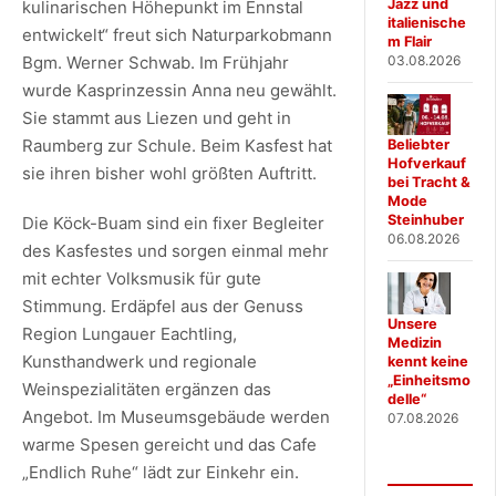
Jazz und
kulinarischen Höhepunkt im Ennstal
italienische
entwickelt“ freut sich Naturparkobmann
m Flair
03.08.2026
Bgm. Werner Schwab. Im Frühjahr
wurde Kasprinzessin Anna neu gewählt.
Sie stammt aus Liezen und geht in
Raumberg zur Schule. Beim Kasfest hat
Beliebter
Hofverkauf
sie ihren bisher wohl größten Auftritt.
bei Tracht &
Mode
Steinhuber
Die Köck-Buam sind ein fixer Begleiter
06.08.2026
des Kasfestes und sorgen einmal mehr
mit echter Volksmusik für gute
Stimmung. Erdäpfel aus der Genuss
Unsere
Region Lungauer Eachtling,
Medizin
Kunsthandwerk und regionale
kennt keine
„Einheitsmo
Weinspezialitäten ergänzen das
delle“
Angebot. Im Museumsgebäude werden
07.08.2026
warme Spesen gereicht und das Cafe
„Endlich Ruhe“ lädt zur Einkehr ein.