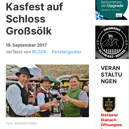
Kasfest auf
Schloss
Großsölk
19. September 2017
verfasst von
BLO24
Fenstergucker
VERAN
STALTU
NGEN
Stehbeisl
Stainach
Foto: Volkhard Maier
Öffnungsze