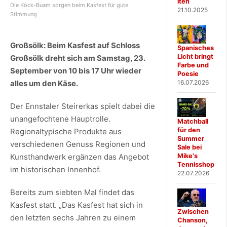
iten
Die Köck-Buam sorgen beim Kasfest für gute
21.10.2025
Stimmung
Großsölk: Beim Kasfest auf Schloss
Spanisches
Licht bringt
Großsölk dreht sich am Samstag, 23.
Farbe und
September von 10 bis 17 Uhr wieder
Poesie
16.07.2026
alles um den Käse.
Der Ennstaler Steirerkas spielt dabei die
unangefochtene Hauptrolle.
Matchball
für den
Regionaltypische Produkte aus
Summer
verschiedenen Genuss Regionen und
Sale bei
Mike's
Kunsthandwerk ergänzen das Angebot
Tennisshop
im historischen Innenhof.
22.07.2026
Bereits zum siebten Mal findet das
Kasfest statt. „Das Kasfest hat sich in
Zwischen
den letzten sechs Jahren zu einem
Chanson,