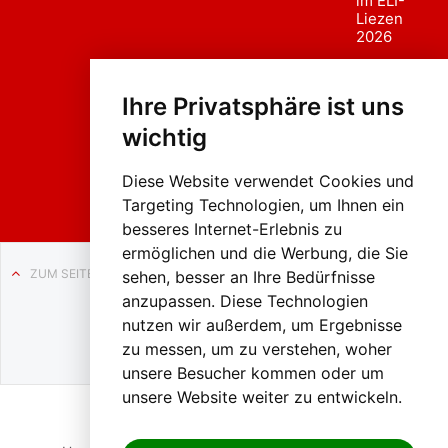
im ELI-
Liezen
2026
Fasc
hing
Ihre Privatsphäre ist uns
sumzug
2026
wichtig
Weissenb
ach in
Liezen
Diese Website verwendet Cookies und
Targeting Technologien, um Ihnen ein
besseres Internet-Erlebnis zu
ermöglichen und die Werbung, die Sie
ZUM SEITENANFANG
sehen, besser an Ihre Bedürfnisse
anzupassen. Diese Technologien
Auf BLO24.at werben?
nutzen wir außerdem, um Ergebnisse
+43 (0)664 2226600
zu messen, um zu verstehen, woher
unsere Besucher kommen oder um
unsere Website weiter zu entwickeln.