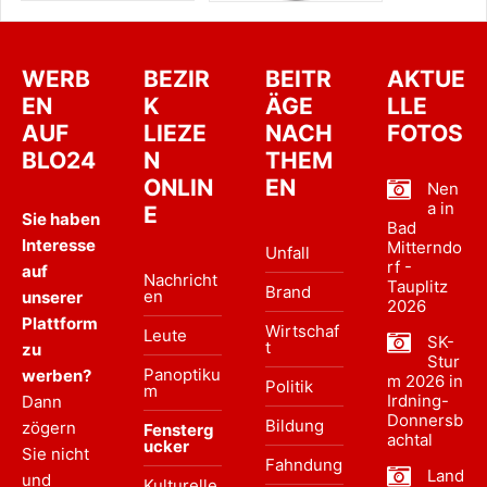
WERB
BEZIR
BEITR
AKTUE
EN
K
ÄGE
LLE
AUF
LIEZE
NACH
FOTOS
BLO24
N
THEM
ONLIN
EN
Nen
a in
E
Sie haben
Bad
Interesse
Mitterndo
Unfall
rf -
auf
Nachricht
Tauplitz
Brand
en
unserer
2026
Plattform
Wirtschaf
Leute
SK-
t
zu
Stur
Panoptiku
werben?
m 2026 in
Politik
m
Irdning-
Dann
Donnersb
Bildung
zögern
Fensterg
achtal
ucker
Sie nicht
Fahndung
Land
und
Kulturelle