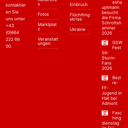
esha
s
Einbruch
kontaktier
uptmann
en Sie
besucht
Fotos
Flüchtling
die Firma
uns unter
skrise
Schrottsh
Marktplat
+43
ammer
z
Ukraine
(0)664
2026
Veranstalt
222 66
GSW
ungen
00
.
Fest
SK-
Sturm-
Fans
2026
Bezi
rk-
FF-
Jugend in
Hall bei
Admont
Fasc
hing
dienstag