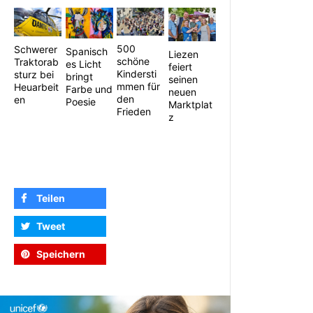
500
Schwerer
Spanisch
Liezen
schöne
Traktorab
es Licht
feiert
Kindersti
sturz bei
bringt
seinen
mmen für
Heuarbeit
Farbe und
neuen
den
en
Poesie
Marktplat
Frieden
z
Teilen
Tweet
Speichern