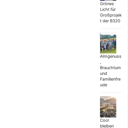
Grönes
Licht für
Großprojek
t der B320
Almgenuss
,
Brauchtum
und
Familienfre
ude
Cool
bleiben