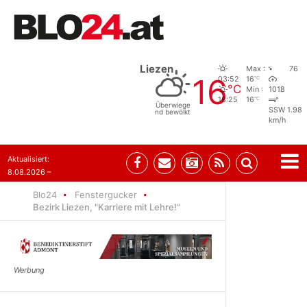
Liezen
Max :
76
16
°C
03:52
16
°C
Min :
1018
°C
18:25
16
Überwiege
SSW 1.98
nd bewölkt
km/h
Aktualisiert:
8.08.2026 –
07:35
Blo24
Fenstergucker
Bezirk Liezen, "Karriere mit Lehre!"