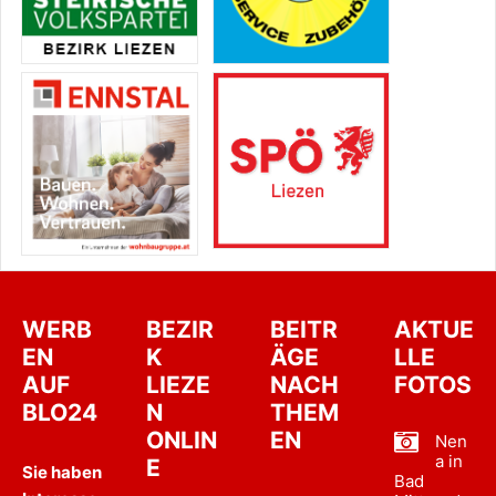
WERB
BEZIR
BEITR
AKTUE
EN
K
ÄGE
LLE
AUF
LIEZE
NACH
FOTOS
BLO24
N
THEM
ONLIN
EN
Nen
a in
E
Sie haben
Bad