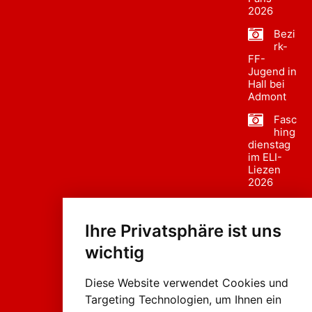
2026
Bezi
rk-
FF-
Jugend in
Hall bei
Admont
Fasc
hing
dienstag
im ELI-
Liezen
2026
Fasc
hing
Ihre Privatsphäre ist uns
sumzug
2026
wichtig
Weissenb
ach in
Liezen
Diese Website verwendet Cookies und
Targeting Technologien, um Ihnen ein