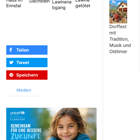
Dachstein
Lawinena
Ennstal
getötet
bgang
Dorffest
mit
Tradition,
Musik und
Teilen
Oldtimer
Tweet
Speichern
Medien