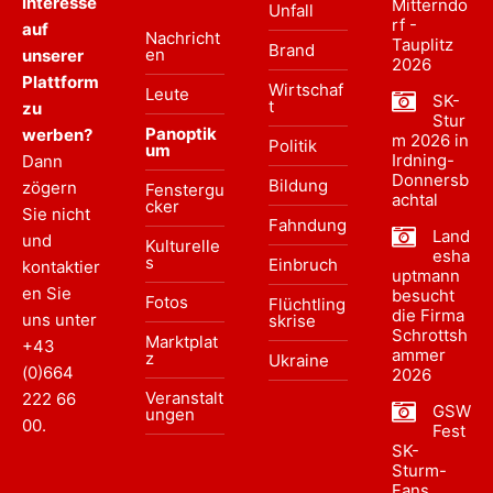
Interesse
Mitterndo
Unfall
rf -
auf
Nachricht
Tauplitz
Brand
en
unserer
2026
Plattform
Wirtschaf
Leute
SK-
t
zu
Stur
Panoptik
werben?
m 2026 in
Politik
um
Irdning-
Dann
Donnersb
Bildung
zögern
Fenstergu
achtal
cker
Sie nicht
Fahndung
Land
und
Kulturelle
esha
s
Einbruch
kontaktier
uptmann
en Sie
besucht
Fotos
Flüchtling
die Firma
uns unter
skrise
Schrottsh
Marktplat
+43
ammer
z
Ukraine
(0)664
2026
Veranstalt
222 66
GSW
ungen
00
.
Fest
SK-
Sturm-
Fans