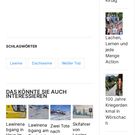
Kirtag
Lachen,
Lernen und
SCHLAGWÖRTER
jede
Menge
Action
Lawine
Dachlawine
Weißer Tod
DAS KÖNNTE SIE AUCH
INTERESSIEREN
100 Jahre
Kriegerden
kmal in
Wörschac
h
Lawinena
Skifahrer
Lawinena
Zwei Tote
bgang in
von
bgang am
nach
Haus im
Lawine