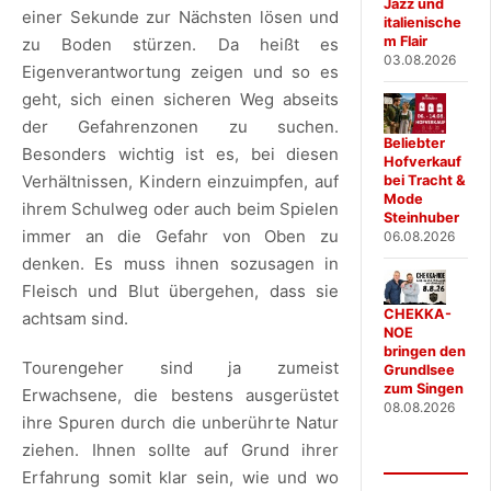
Jazz und
einer Sekunde zur Nächsten lösen und
italienische
m Flair
zu Boden stürzen. Da heißt es
03.08.2026
Eigenverantwortung zeigen und so es
geht, sich einen sicheren Weg abseits
der Gefahrenzonen zu suchen.
Beliebter
Besonders wichtig ist es, bei diesen
Hofverkauf
Verhältnissen, Kindern einzuimpfen, auf
bei Tracht &
Mode
ihrem Schulweg oder auch beim Spielen
Steinhuber
immer an die Gefahr von Oben zu
06.08.2026
denken. Es muss ihnen sozusagen in
Fleisch und Blut übergehen, dass sie
CHEKKA-
achtsam sind.
NOE
bringen den
Tourengeher sind ja zumeist
Grundlsee
zum Singen
Erwachsene, die bestens ausgerüstet
08.08.2026
ihre Spuren durch die unberührte Natur
ziehen. Ihnen sollte auf Grund ihrer
Erfahrung somit klar sein, wie und wo