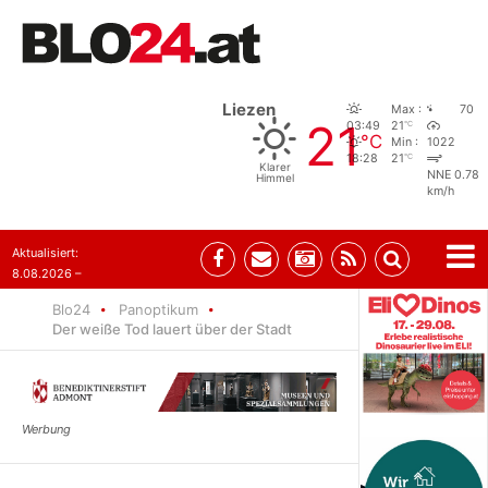
Liezen
Max :
70
21
°C
03:49
21
°C
Min :
1022
°C
18:28
21
Klarer
NNE 0.78
Himmel
km/h
Aktualisiert:
8.08.2026 –
07:35
Blo24
Panoptikum
Der weiße Tod lauert über der Stadt