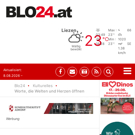
Liezen
Max :
66
23
°C
03:49
23
°C
Min :
1020
°C
18:28
23
SE
Mäßig
1.38
bewölkt
km/h
Aktualisiert:
8.08.2026 –
07:35
Blo24
Kulturelles
Worte, die Welten und Herzen öffnen