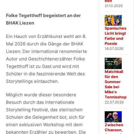
iten
21.10.2025
Folke Tegetthoff begeistert an der
BHAK Liezen
Spanisches
Licht bringt
Ein Hauch von Erzählkunst weht am 8.
Farbe und
Mai 2026 durch die Gänge der BHAK
Poesie
16.07.2026
Liezen: Der international renommierte
Autor und Geschichtenerzähler Folke
Tegetthoff ist zu Gast und wird mit
Matchball
Schüler in die faszinierende Welt des
für den
Storytellings eintauchen.
Summer
Sale bei
Mike's
Möglich wurde dieser besondere
Tennisshop
Besuch durch das Internationale
22.07.2026
Storytelling Festival, das steirischen
Schulen die Gelegenheit bot, sich für
einen exklusiven Workshop mit dem
Zwischen
Chanson,
bekannten Erzähler zu bewerben. Die