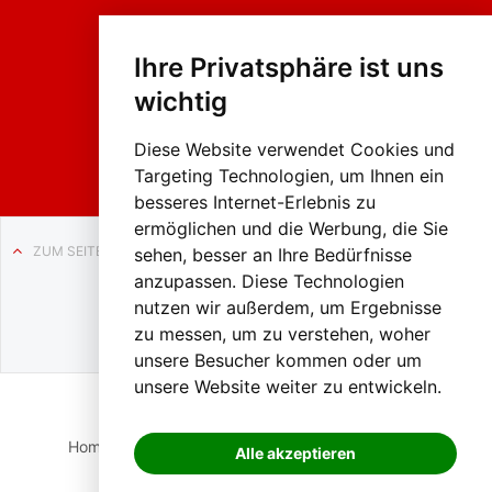
Fasc
hing
Ihre Privatsphäre ist uns
sumzug
2026
wichtig
Weissenb
ach in
Liezen
Diese Website verwendet Cookies und
Targeting Technologien, um Ihnen ein
besseres Internet-Erlebnis zu
ermöglichen und die Werbung, die Sie
ZUM SEITENANFANG
sehen, besser an Ihre Bedürfnisse
anzupassen. Diese Technologien
Auf BLO24.at werben?
nutzen wir außerdem, um Ergebnisse
+43 (0)664 2226600
zu messen, um zu verstehen, woher
unsere Besucher kommen oder um
unsere Website weiter zu entwickeln.
Home
Suche
Login
Impressum
Datenschutz
Alle akzeptieren
Kontakt