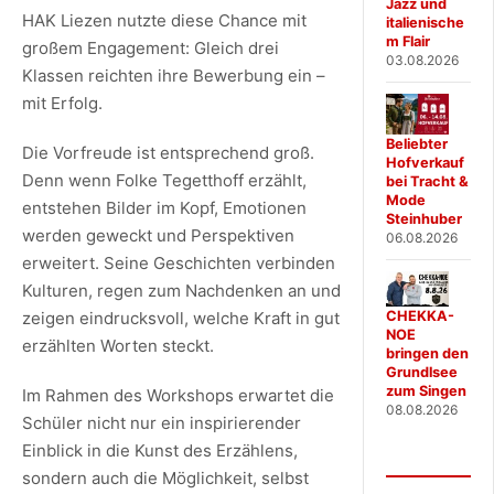
Jazz und
HAK Liezen nutzte diese Chance mit
italienische
m Flair
großem Engagement: Gleich drei
03.08.2026
Klassen reichten ihre Bewerbung ein –
mit Erfolg.
Beliebter
Die Vorfreude ist entsprechend groß.
Hofverkauf
Denn wenn Folke Tegetthoff erzählt,
bei Tracht &
Mode
entstehen Bilder im Kopf, Emotionen
Steinhuber
werden geweckt und Perspektiven
06.08.2026
erweitert. Seine Geschichten verbinden
Kulturen, regen zum Nachdenken an und
CHEKKA-
zeigen eindrucksvoll, welche Kraft in gut
NOE
erzählten Worten steckt.
bringen den
Grundlsee
zum Singen
Im Rahmen des Workshops erwartet die
08.08.2026
Schüler nicht nur ein inspirierender
Einblick in die Kunst des Erzählens,
sondern auch die Möglichkeit, selbst