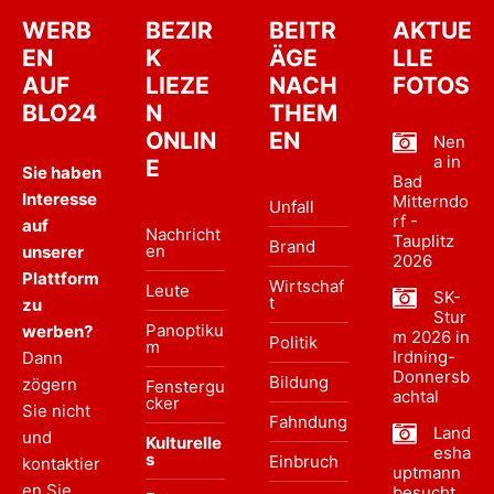
WERB
BEZIR
BEITR
AKTUE
EN
K
ÄGE
LLE
AUF
LIEZE
NACH
FOTOS
BLO24
N
THEM
ONLIN
EN
Nen
a in
E
Sie haben
Bad
Interesse
Mitterndo
Unfall
rf -
auf
Nachricht
Tauplitz
Brand
en
unserer
2026
Plattform
Wirtschaf
Leute
SK-
t
zu
Stur
Panoptiku
werben?
m 2026 in
Politik
m
Irdning-
Dann
Donnersb
Bildung
zögern
Fenstergu
achtal
cker
Sie nicht
Fahndung
Land
und
Kulturelle
esha
s
Einbruch
kontaktier
uptmann
en Sie
besucht