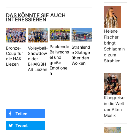
DAS KÖNNTE SIE AUCH
INTERESSIEREN
Helene
Fischer
bringt
Packende
Strahlend
Volleyball-
Bronze-
Schladmin
Ballwechs
e Skitage
Showdow
Coup für
g zum
el und
über den
n der
die HAK
Strahlen
große
Wolken
BHAK/BH
Liezen
Emotione
AS Liezen
n
Klangreise
in die Welt
der Alten
Teilen
Musik
Tweet