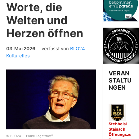
Worte, die
Welten und
Herzen öffnen
03. Mai 2026
verfasst von
BLO24
Kulturelles
VERAN
STALTU
NGEN
Stehbeisl
Stainach
Öffnungsze
© BLO24
Folke Tegetthoff