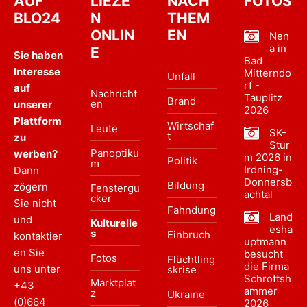
AUF
LIEZE
NACH
FOTOS
BLO24
N
THEM
ONLIN
EN
Nen
a in
E
Sie haben
Bad
Interesse
Mitterndo
Unfall
rf -
auf
Nachricht
Tauplitz
Brand
en
unserer
2026
Plattform
Wirtschaf
Leute
SK-
t
zu
Stur
Panoptiku
werben?
m 2026 in
Politik
m
Irdning-
Dann
Donnersb
Bildung
zögern
Fenstergu
achtal
cker
Sie nicht
Fahndung
Land
und
Kulturelle
esha
s
Einbruch
kontaktier
uptmann
en Sie
besucht
Fotos
Flüchtling
die Firma
uns unter
skrise
Schrottsh
Marktplat
+43
ammer
z
Ukraine
(0)664
2026