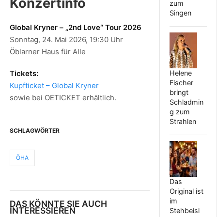
Konzertinfo
zum
Singen
Global Kryner – „2nd Love“ Tour 2026
Sonntag, 24. Mai 2026, 19:30 Uhr
Öblarner Haus für Alle
Tickets:
Helene
Fischer
Kupfticket – Global Kryner
bringt
sowie bei OETICKET erhältlich.
Schladmin
g zum
Strahlen
SCHLAGWÖRTER
ÖHA
Das
Original ist
im
DAS KÖNNTE SIE AUCH
INTERESSIEREN
Stehbeisl