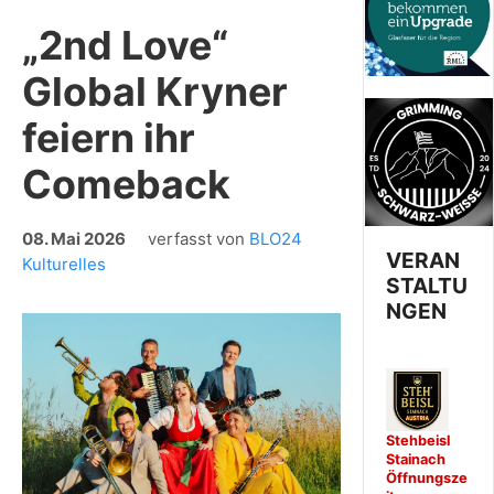
„2nd Love“
Global Kryner
feiern ihr
Comeback
08. Mai 2026
verfasst von
BLO24
VERAN
Kulturelles
STALTU
NGEN
Stehbeisl
Stainach
Öffnungsze