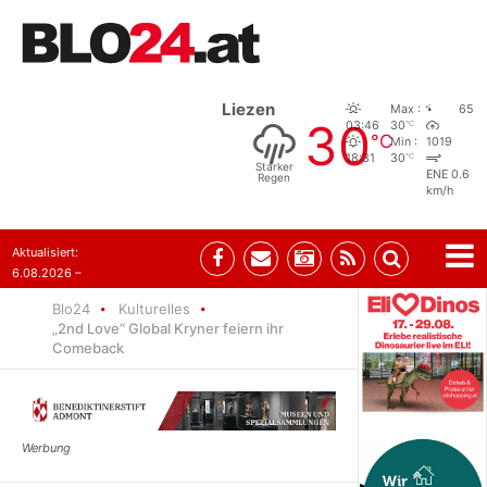
Liezen
Max :
65
30
°C
03:46
30
°C
Min :
1019
°C
18:31
30
Starker
ENE 0.6
Regen
km/h
Aktualisiert:
6.08.2026 –
10:52
Blo24
Kulturelles
„2nd Love“ Global Kryner feiern ihr
Comeback