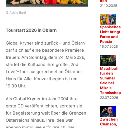
iten
21.10.2025
© Astrid Bartl
Spanisches
Tourstart 2026 in Öblarn
Licht bringt
Farbe und
Poesie
Global Kryner sind zurück – und Öblarn
16.07.2026
darf sich auf eine besondere Premiere
freuen: Am Sonntag, dem 24. Mai 2026,
startet die Kultband ihre große „2nd
Matchball
Love“-Tour ausgerechnet im Öblarner
für den
Haus für Alle. Konzertbeginn ist um
Summer
Sale bei
19:30 Uhr.
Mike's
Tennisshop
22.07.2026
Als Global Kryner im Jahr 2004 ihre
erste CD veröffentlichten, sorgten sie
für Begeisterung weit über die Grenzen
Zwischen
Österreichs hinaus. Ihre Idee war
Chanson,
ebenso mutig wie erfolgreich: der