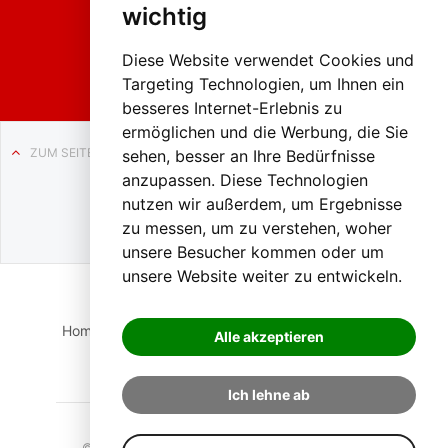
2026
wichtig
Weissenb
ach in
Liezen
Diese Website verwendet Cookies und
Targeting Technologien, um Ihnen ein
besseres Internet-Erlebnis zu
ermöglichen und die Werbung, die Sie
ZUM SEITENANFANG
sehen, besser an Ihre Bedürfnisse
anzupassen. Diese Technologien
Auf BLO24.at werben?
nutzen wir außerdem, um Ergebnisse
+43 (0)664 2226600
zu messen, um zu verstehen, woher
unsere Besucher kommen oder um
unsere Website weiter zu entwickeln.
Home
Suche
Login
Impressum
Datenschutz
Alle akzeptieren
Kontakt
Ich lehne ab
© 2023 BLO24.at – Bezirk Liezen Online |
Cookies