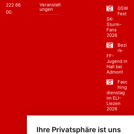
Veranstalt
222 66
GSW
ungen
00
.
Fest
SK-
Sturm-
Fans
2026
Bezi
rk-
FF-
Jugend in
Hall bei
Admont
Fasc
hing
dienstag
im ELI-
Liezen
2026
Fasc
hing
Ihre Privatsphäre ist uns
sumzug