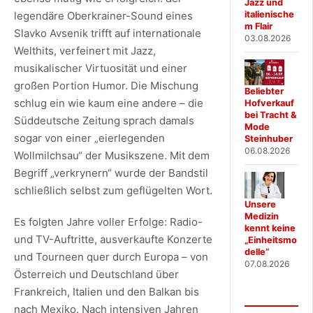
Jazz und
legendäre Oberkrainer-Sound eines
italienische
m Flair
Slavko Avsenik trifft auf internationale
03.08.2026
Welthits, verfeinert mit Jazz,
musikalischer Virtuosität und einer
großen Portion Humor. Die Mischung
Beliebter
schlug ein wie kaum eine andere – die
Hofverkauf
bei Tracht &
Süddeutsche Zeitung sprach damals
Mode
sogar von einer „eierlegenden
Steinhuber
06.08.2026
Wollmilchsau“ der Musikszene. Mit dem
Begriff „verkrynern“ wurde der Bandstil
schließlich selbst zum geflügelten Wort.
Unsere
Medizin
Es folgten Jahre voller Erfolge: Radio-
kennt keine
und TV-Auftritte, ausverkaufte Konzerte
„Einheitsmo
delle“
und Tourneen quer durch Europa – von
07.08.2026
Österreich und Deutschland über
Frankreich, Italien und den Balkan bis
nach Mexiko. Nach intensiven Jahren