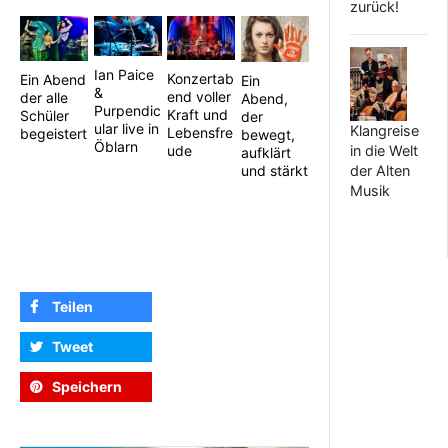
zurück!
Ian Paice
Konzertab
Ein Abend
Ein
&
end voller
der alle
Abend,
Purpendic
Kraft und
Schüler
der
ular live in
Klangreise
Lebensfre
begeistert
bewegt,
Öblarn
ude
in die Welt
aufklärt
und stärkt
der Alten
Musik
Teilen
Tweet
Speichern