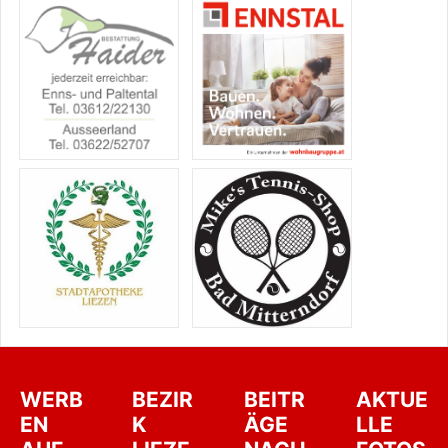
WERB
BEZIR
BEITR
AKTUE
EN
K
ÄGE
LLE