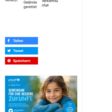
Verkehrsu
Gelände
nfall
gerettet
Teilen
Tweet
Speichern