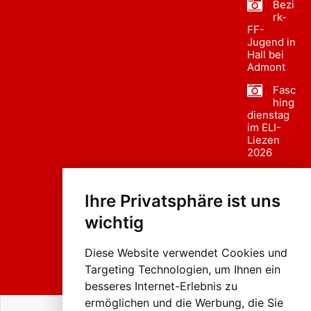
Bezi
rk-
FF-
Jugend in
Hall bei
Admont
Fasc
hing
dienstag
im ELI-
Liezen
2026
Fasc
hing
Ihre Privatsphäre ist uns
sumzug
2026
wichtig
Weissenb
ach in
Liezen
Diese Website verwendet Cookies und
Targeting Technologien, um Ihnen ein
besseres Internet-Erlebnis zu
ermöglichen und die Werbung, die Sie