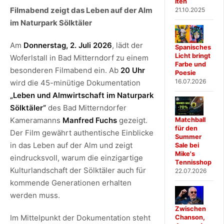
iten
Filmabend zeigt das Leben auf der Alm
21.10.2025
im Naturpark Sölktäler
Am
Donnerstag, 2. Juli 2026
, lädt der
Spanisches
Licht bringt
Woferlstall in Bad Mitterndorf zu einem
Farbe und
besonderen Filmabend ein. Ab
20 Uhr
Poesie
16.07.2026
wird die 45-minütige Dokumentation
„Leben und Almwirtschaft im Naturpark
Sölktäler“
des Bad Mitterndorfer
Kameramanns
Manfred Fuchs
gezeigt.
Matchball
für den
Der Film gewährt authentische Einblicke
Summer
in das Leben auf der Alm und zeigt
Sale bei
Mike's
eindrucksvoll, warum die einzigartige
Tennisshop
Kulturlandschaft der Sölktäler auch für
22.07.2026
kommende Generationen erhalten
werden muss.
Zwischen
Im Mittelpunkt der Dokumentation steht
Chanson,