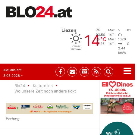
Liezen
Max :
81
14
°C
03:50
14
°C
Min :
1020
°C
18:26
14
S
Klarer
2.44
Himmel
km/h
Aktualisiert:
8.08.2026 –
07:35
Blo24
Kulturelles
Wo unsere Zeit noch anders tickt