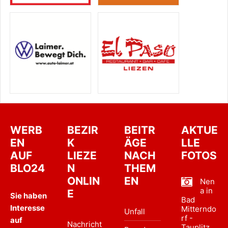
WERB
BEZIR
BEITR
AKTUE
EN
K
ÄGE
LLE
AUF
LIEZE
NACH
FOTOS
BLO24
N
THEM
ONLIN
EN
Nen
a in
E
Sie haben
Bad
Interesse
Mitterndo
Unfall
rf -
auf
Nachricht
Tauplitz