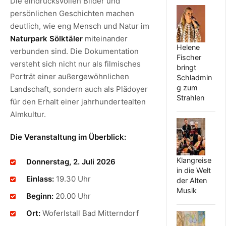
Die eindrucksvollen Bilder und
persönlichen Geschichten machen
deutlich, wie eng Mensch und Natur im
Naturpark Sölktäler
miteinander
Helene
verbunden sind. Die Dokumentation
Fischer
versteht sich nicht nur als filmisches
bringt
Porträt einer außergewöhnlichen
Schladmin
g zum
Landschaft, sondern auch als Plädoyer
Strahlen
für den Erhalt einer jahrhundertealten
Almkultur.
Die Veranstaltung im Überblick:
Klangreise
Donnerstag, 2. Juli 2026
in die Welt
Einlass:
19.30 Uhr
der Alten
Musik
Beginn:
20.00 Uhr
Ort:
Woferlstall Bad Mitterndorf