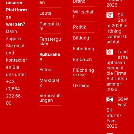
Brand
en
unserer
2026
Plattform
Wirtschaf
Leute
SK-
t
zu
Stur
Panoptiku
werben?
m 2026 in
Politik
m
Irdning-
Dann
Donnersb
Bildung
zögern
Fenstergu
achtal
cker
Sie nicht
Fahndung
Land
und
Kulturelle
esha
s
Einbruch
kontaktier
uptmann
en Sie
besucht
Fotos
Flüchtling
die Firma
uns unter
skrise
Schrottsh
Marktplat
+43
ammer
z
Ukraine
(0)664
2026
Veranstalt
222 66
GSW
ungen
00
.
Fest
SK-
Sturm-
Fans
2026