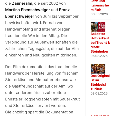
Jazz und
die
Zauneralm
, die seit 2002 von
italienische
Martina Ebenschweiger
und
Franz
m Flair
03.08.2026
Ebenschweiger
von Juni bis September
bewirtschaftet wird. Fernab von
Handyempfang und Internet prägen
Beliebter
traditionelle Werte den Alltag. Die
Hofverkauf
Verbindung zur Außenwelt schaffen die
bei Tracht &
Mode
zahlreichen Tagesgäste, die auf der Alm
Steinhuber
einkehren und Neuigkeiten mitbringen.
06.08.2026
Der Film dokumentiert das traditionelle
Handwerk der Herstellung von frischem
Das Original
Steirerkäse und Almbutter ebenso wie
ist im
Stehbeisl
die Gastfreundschaft auf der Alm, wo
zurück
unter anderem frisch zubereitete
08.08.2026
Ennstaler Roggenkrapfen mit Sauerkraut
und Steirerkäse serviert werden.
Gleichzeitig spart die Dokumentation