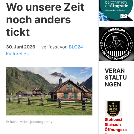
Wo unsere Zeit
noch anders
tickt
30. Juni 2026
verfasst von
BLO24
Kulturelles
VERAN
STALTU
NGEN
Stehbeisl
© fuchs-video@photography
Stainach
Öffnungsze