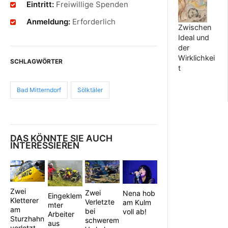
Eintritt:
Freiwillige Spenden
Anmeldung:
Erforderlich
Zwischen
Ideal und
der
Wirklichkei
SCHLAGWÖRTER
t
Bad Mitterndorf
Sölktäler
DAS KÖNNTE SIE AUCH
INTERESSIEREN
Zwei
Zwei
Nena hob
Eingeklem
Kletterer
Verletzte
am Kulm
mter
am
bei
voll ab!
Arbeiter
Sturzhahn
schwerem
aus
verletzt