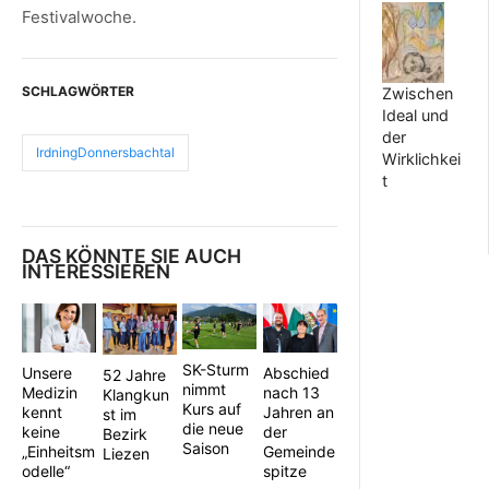
Festivalwoche.
SCHLAGWÖRTER
Zwischen
Ideal und
der
IrdningDonnersbachtal
Wirklichkei
t
DAS KÖNNTE SIE AUCH
INTERESSIEREN
SK-Sturm
Abschied
Unsere
52 Jahre
nimmt
nach 13
Medizin
Klangkun
Kurs auf
Jahren an
kennt
st im
die neue
der
keine
Bezirk
Saison
Gemeinde
„Einheitsm
Liezen
spitze
odelle“