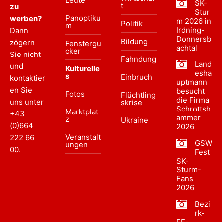
Leute
SK-
t
zu
Stur
Panoptiku
werben?
m 2026 in
Politik
m
Irdning-
Dann
Donnersb
Bildung
zögern
Fenstergu
achtal
cker
Sie nicht
Fahndung
Land
und
Kulturelle
esha
s
Einbruch
kontaktier
uptmann
en Sie
besucht
Fotos
Flüchtling
die Firma
uns unter
skrise
Schrottsh
Marktplat
+43
ammer
z
Ukraine
(0)664
2026
Veranstalt
222 66
GSW
ungen
00
.
Fest
SK-
Sturm-
Fans
2026
Bezi
rk-
FF-