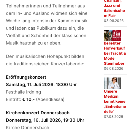
Chanson,
Teilnehmerinnen und Teilnehmer aus
Jazz und
italienische
dem In- und Ausland widmen sich eine
m Flair
Woche lang intensiv der Kammermusik
03.08.2026
und laden das Publikum dazu ein, die
Vielfalt und Schönheit der klassischen
Musik hautnah zu erleben.
Beliebter
Hofverkauf
bei Tracht &
Den musikalischen Höhepunkt bilden
Mode
die traditionsreichen Konzertabende:
Steinhuber
06.08.2026
Eröffnungskonzert
Samstag, 11. Juli 2026, 18:00 Uhr
Festhalle Irdning
Unsere
Medizin
Eintritt:
€ 10,-
(Abendkassa)
kennt keine
„Einheitsmo
delle“
Kirchenkonzert Donnersbach
07.08.2026
Donnerstag, 16. Juli 2026, 19:30 Uhr
Kirche Donnersbach