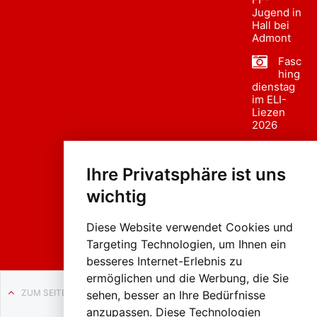
Jugend in
Hall bei
Admont
Fasc
hing
dienstag
im ELI-
Liezen
2026
Fasc
hing
Ihre Privatsphäre ist uns
sumzug
2026
wichtig
Weissenb
ach in
Liezen
Diese Website verwendet Cookies und
Targeting Technologien, um Ihnen ein
besseres Internet-Erlebnis zu
ermöglichen und die Werbung, die Sie
ZUM SEITENANFANG
sehen, besser an Ihre Bedürfnisse
anzupassen. Diese Technologien