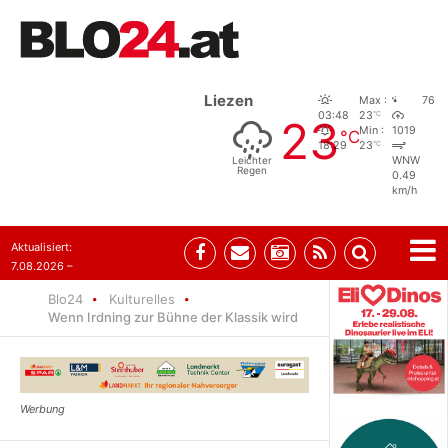
Liezen
Max :
76
°C
03:48
23
23
Min :
1019
°C
°C
18:29
23
Leichter
WNW
Regen
0.49
km/h
Aktualisiert:
7.08.2026 –
09:05
Blo24
Kulturelles
Wenn Irdning zur Bühne der Klassik wird