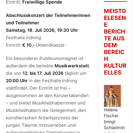
Eintritt:
Freiwillige Spende
MEISTG
Abschlusskonzert der Teilnehmerinnen
ELESEN
und Teilnehmer
E
Samstag, 18. Juli 2026, 19:30 Uhr
BERICH
Festhalle Irdning
TE AUS
DEM
Eintritt:
€ 10,-
(Abendkassa)
BEREIC
H
Ein besonderer Publikumsmagnet ist
KULTUR
außerdem die beliebte
Musikwerkstatt
,
ELLES
die von
12. bis 17. Juli 2026
täglich um
20:00 Uhr
in der Festhalle Irdning
stattfindet. Der Eintritt ist frei –
ausgenommen an den Konzertabenden
– und bietet Musikliebhaberinnen und
Helene
Musikliebhabern die Gelegenheit, den
Fischer
künstlerischen Arbeitsprozess der
bringt
jungen Talente mitzuerleben und
Schladmin
außergewöhnliche Darbietungen in