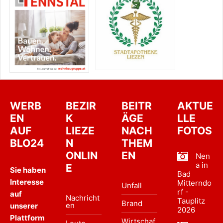
WERB
BEZIR
BEITR
AKTUE
EN
K
ÄGE
LLE
AUF
LIEZE
NACH
FOTOS
BLO24
N
THEM
ONLIN
EN
Nen
a in
E
Sie haben
Bad
Interesse
Mitterndo
Unfall
rf -
auf
Nachricht
Tauplitz
Brand
en
unserer
2026
Plattform
Wirtschaf