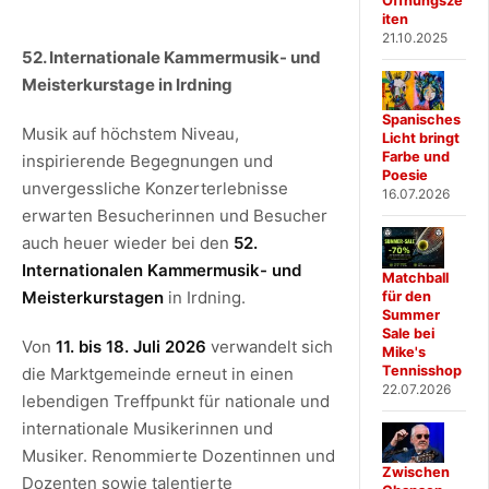
Öffnungsze
iten
21.10.2025
52. Internationale Kammermusik- und
Meisterkurstage in Irdning
Spanisches
Musik auf höchstem Niveau,
Licht bringt
Farbe und
inspirierende Begegnungen und
Poesie
unvergessliche Konzerterlebnisse
16.07.2026
erwarten Besucherinnen und Besucher
auch heuer wieder bei den
52.
Internationalen Kammermusik- und
Matchball
Meisterkurstagen
in Irdning.
für den
Summer
Sale bei
Von
11. bis 18. Juli 2026
verwandelt sich
Mike's
Tennisshop
die Marktgemeinde erneut in einen
22.07.2026
lebendigen Treffpunkt für nationale und
internationale Musikerinnen und
Musiker. Renommierte Dozentinnen und
Zwischen
Dozenten sowie talentierte