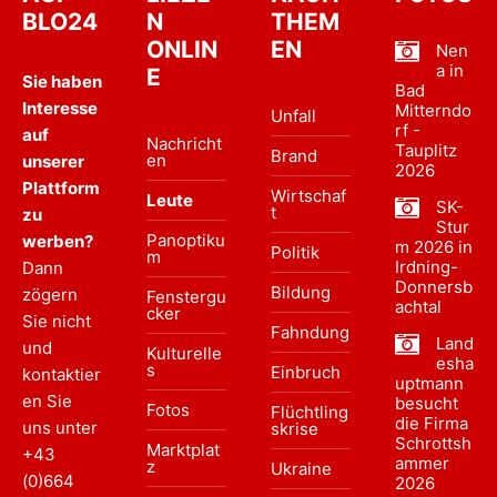
BLO24
N
THEM
ONLIN
EN
Nen
a in
E
Sie haben
Bad
Interesse
Mitterndo
Unfall
rf -
auf
Nachricht
Tauplitz
Brand
en
unserer
2026
Plattform
Wirtschaf
Leute
SK-
t
zu
Stur
Panoptiku
werben?
m 2026 in
Politik
m
Irdning-
Dann
Donnersb
Bildung
zögern
Fenstergu
achtal
cker
Sie nicht
Fahndung
Land
und
Kulturelle
esha
s
Einbruch
kontaktier
uptmann
en Sie
besucht
Fotos
Flüchtling
die Firma
uns unter
skrise
Schrottsh
Marktplat
+43
ammer
z
Ukraine
(0)664
2026