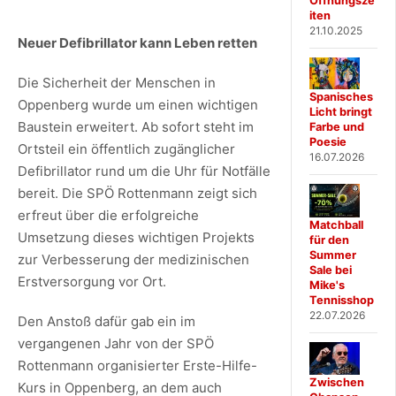
Öffnungsze
iten
21.10.2025
Neuer Defibrillator kann Leben retten
Die Sicherheit der Menschen in
Spanisches
Oppenberg wurde um einen wichtigen
Licht bringt
Baustein erweitert. Ab sofort steht im
Farbe und
Poesie
Ortsteil ein öffentlich zugänglicher
16.07.2026
Defibrillator rund um die Uhr für Notfälle
bereit. Die SPÖ Rottenmann zeigt sich
erfreut über die erfolgreiche
Matchball
Umsetzung dieses wichtigen Projekts
für den
Summer
zur Verbesserung der medizinischen
Sale bei
Erstversorgung vor Ort.
Mike's
Tennisshop
22.07.2026
Den Anstoß dafür gab ein im
vergangenen Jahr von der SPÖ
Rottenmann organisierter Erste-Hilfe-
Zwischen
Kurs in Oppenberg, an dem auch