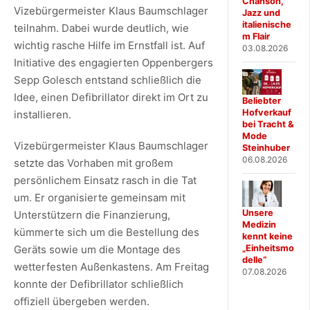
Chanson,
Vizebürgermeister Klaus Baumschlager
Jazz und
italienische
teilnahm. Dabei wurde deutlich, wie
m Flair
wichtig rasche Hilfe im Ernstfall ist. Auf
03.08.2026
Initiative des engagierten Oppenbergers
Sepp Golesch entstand schließlich die
Idee, einen Defibrillator direkt im Ort zu
Beliebter
Hofverkauf
installieren.
bei Tracht &
Mode
Vizebürgermeister Klaus Baumschlager
Steinhuber
06.08.2026
setzte das Vorhaben mit großem
persönlichem Einsatz rasch in die Tat
um. Er organisierte gemeinsam mit
Unsere
Unterstützern die Finanzierung,
Medizin
kümmerte sich um die Bestellung des
kennt keine
„Einheitsmo
Geräts sowie um die Montage des
delle“
wetterfesten Außenkastens. Am Freitag
07.08.2026
konnte der Defibrillator schließlich
offiziell übergeben werden.