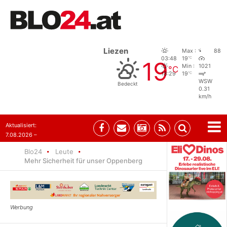
Liezen
Max :
88
°C
03:48
19
19
Min :
1021
°C
°C
18:29
19
WSW
Bedeckt
0.31
km/h
Aktualisiert:
7.08.2026 –
06:21
Blo24
Leute
Mehr Sicherheit für unser Oppenberg