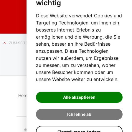
wichtig
Weissenb
ach in
Liezen
Diese Website verwendet Cookies und
Targeting Technologien, um Ihnen ein
besseres Internet-Erlebnis zu
ermöglichen und die Werbung, die Sie
ZUM SEITENANFANG
sehen, besser an Ihre Bedürfnisse
anzupassen. Diese Technologien
Auf BLO24.at werben?
nutzen wir außerdem, um Ergebnisse
+43 (0)664 2226600
zu messen, um zu verstehen, woher
unsere Besucher kommen oder um
unsere Website weiter zu entwickeln.
Home
Suche
Login
Impressum
Datenschutz
Alle akzeptieren
Kontakt
Ich lehne ab
© 2023 BLO24.at – Bezirk Liezen Online |
Cookies
Einstellungen ändern