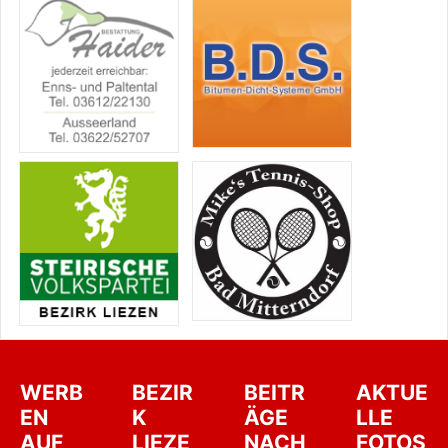
WERB
BEZIR
BEITR
AKTUE
EN
K
ÄGE
LLE
AUF
LIEZE
NACH
FOTOS