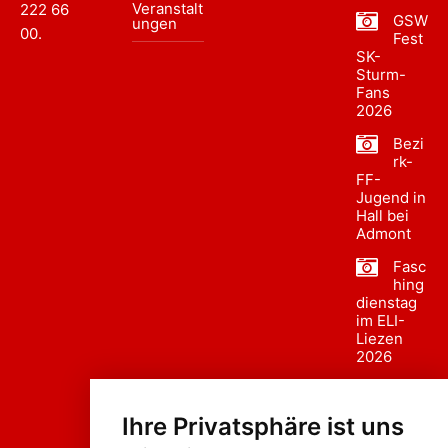
Veranstalt
222 66
GSW
ungen
00
.
Fest
SK-
Sturm-
Fans
2026
Bezi
rk-
FF-
Jugend in
Hall bei
Admont
Fasc
hing
dienstag
im ELI-
Liezen
2026
Fasc
hing
Ihre Privatsphäre ist uns
sumzug
2026