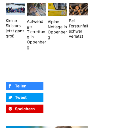
Kleine
Bei
Aufwendi
Alpine
Skistars
Forstunfall
ge
Notlage in
jetzt ganz
schwer
Tierrettun
Oppenber
groß
verletzt
g in
g
Oppenber
g
Teilen
Tweet
Speichern