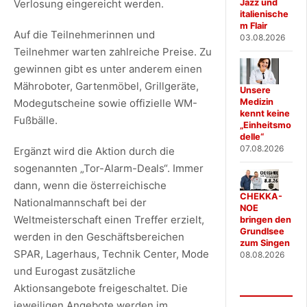
Jazz und
Verlosung eingereicht werden.
italienische
m Flair
Auf die Teilnehmerinnen und
03.08.2026
Teilnehmer warten zahlreiche Preise. Zu
gewinnen gibt es unter anderem einen
Mähroboter, Gartenmöbel, Grillgeräte,
Unsere
Medizin
Modegutscheine sowie offizielle WM-
kennt keine
Fußbälle.
„Einheitsmo
delle“
07.08.2026
Ergänzt wird die Aktion durch die
sogenannten „Tor-Alarm-Deals“. Immer
dann, wenn die österreichische
CHEKKA-
Nationalmannschaft bei der
NOE
Weltmeisterschaft einen Treffer erzielt,
bringen den
Grundlsee
werden in den Geschäftsbereichen
zum Singen
SPAR, Lagerhaus, Technik Center, Mode
08.08.2026
und Eurogast zusätzliche
Aktionsangebote freigeschaltet. Die
jeweiligen Angebote werden im