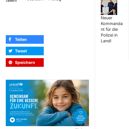
fallen!
Neuer
Kommanda
nt für die
Polizei in
Teilen
Landl
Tweet
Speichern