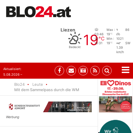
Liezen
Max :
86
19
°C
03:46
19
°C
Min :
1021
°C
18:31
19
SW
Bedeckt
1.39
km/h
Aktualisiert:
5.08.2026 –
08:41
Blo24
Leute
Mit dem Sammelpass durch die WM