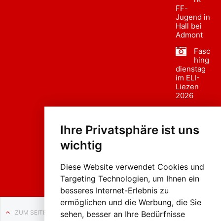
FF-
Jugend in
Hall bei
Admont
Fasc
hing
dienstag
im ELI-
Liezen
2026
Fasc
hing
Ihre Privatsphäre ist uns
sumzug
2026
wichtig
Weissenb
ach in
Liezen
Diese Website verwendet Cookies und
Targeting Technologien, um Ihnen ein
besseres Internet-Erlebnis zu
ermöglichen und die Werbung, die Sie
ZUM SEITENANFANG
sehen, besser an Ihre Bedürfnisse