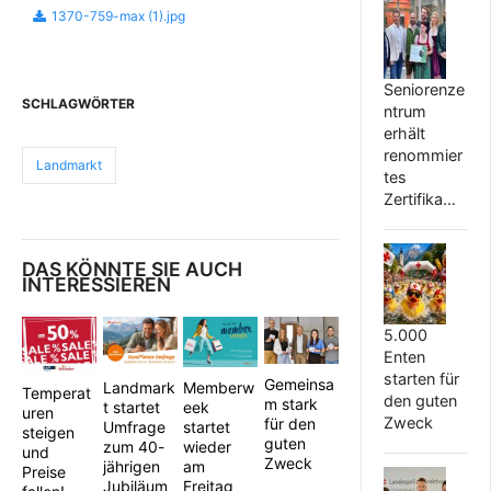
1370-759-max (1).jpg
Seniorenze
SCHLAGWÖRTER
ntrum
erhält
renommier
Landmarkt
tes
Zertifika…
DAS KÖNNTE SIE AUCH
INTERESSIEREN
5.000
Enten
starten für
Gemeinsa
Landmark
Memberw
Temperat
den guten
m stark
t startet
eek
uren
Zweck
für den
Umfrage
startet
steigen
guten
zum 40-
wieder
und
Zweck
jährigen
am
Preise
Jubiläum
Freitag