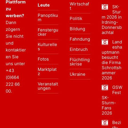
Plattform
Wirtschaf
Leute
SK-
t
zu
Stur
Panoptiku
werben?
m 2026 in
Politik
m
Irdning-
Dann
Donnersb
Bildung
zögern
Fenstergu
achtal
cker
Sie nicht
Fahndung
Land
und
Kulturelle
esha
s
Einbruch
kontaktier
uptmann
en Sie
besucht
Fotos
Flüchtling
die Firma
uns unter
skrise
Schrottsh
Marktplat
+43
ammer
z
Ukraine
(0)664
2026
Veranstalt
222 66
GSW
ungen
00
.
Fest
SK-
Sturm-
Fans
2026
Bezi
rk-