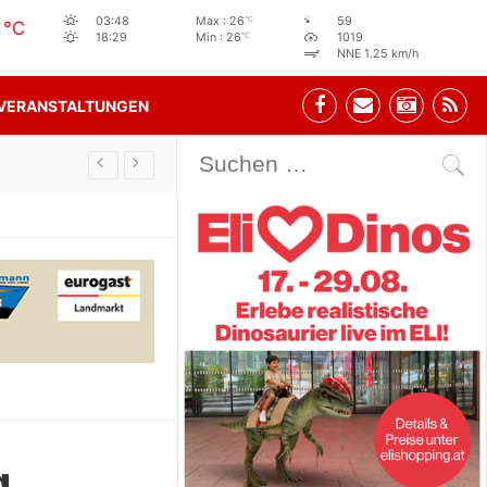
6
°C
03:48
Max : 26
59
°C
°C
18:29
Min : 26
1019
NNE 1.25 km/h
VERANSTALTUNGEN
Stehbeisl Stainach Öffnungszeiten
g…..