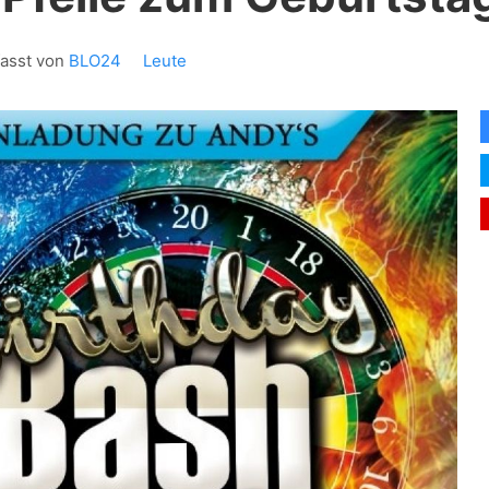
fasst von
BLO24
Leute