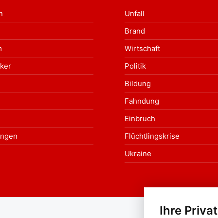
n
Unfall
Brand
m
Wirtschaft
ker
Politik
Bildung
Fahndung
Einbruch
ungen
Flüchtlingskrise
Ukraine
Ihre Priva
Au