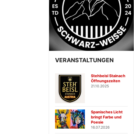
VERANSTALTUNGEN
Stehbeisl Stainach
Öffnungszeiten
21.10.2025
Spanisches Licht
bringt Farbe und
Poesie
16.07.2026