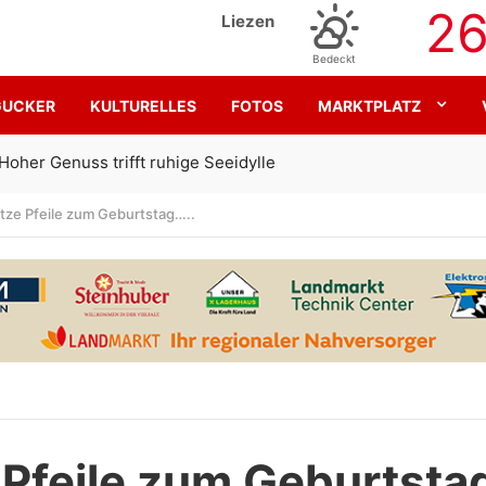
2
Liezen
Bedeckt
GUCKER
KULTURELLES
FOTOS
MARKTPLATZ
Gemeinsam für den SK Sturm
itze Pfeile zum Geburtstag…..
 Pfeile zum Geburtsta