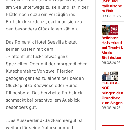
Jazz und
italienische
am See unterwegs zu sein und ist in der
m Flair
Plätte noch dazu ein vorzügliches
03.08.2026
Frühstück kredenzt, darf man sich zu
den besonders Glücklichen zählen.
Beliebter
Das Romantik Hotel Seevilla bietet
Hofverkauf
bei Tracht &
seinen Gästen mit dem
Mode
„Plättenfrühstück" etwas ganz
Steinhuber
06.08.2026
Spezielles. Oder mit der morgendlichen
Kutschenfahrt: Von zwei Pferden
gezogen geht es zu einem der beiden
CHEKKA-
Glücksplätze Seewiese oder Ruine
NOE
Pflindsberg. Das herzhafte Frühstück
bringen den
Grundlsee
schmeckt bei prachtvollem Ausblick
zum Singen
besonders gut.
08.08.2026
„Das Ausseerland-Salzkammergut ist
weitum für seine Naturschönheit