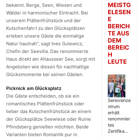
MEISTG
bekannt. Berge, Seen, Wiesen und
ELESEN
Wälder in harmonischer Eintracht. Bei
E
unserem Plättenfrühstück und der
BERICH
Kutschenfahrt zu den Glücksplätzen
TE AUS
erleben unsere Gäste die einmalige
DEM
Natur hautnah", sagt Ines Gulewicz,
BEREIC
Chefin der Seevilla. Das renommierte
H
Haus direkt am Altausseer See, sorgt mit
LEUTE
Angeboten wie diesen für nachhaltige
Glücksmomente bei seinen Gästen.
Picknick am Glücksplatz
Die Gäste entscheiden, ob sie ein
Seniorenze
romantisches Plättenfrühstück oder
ntrum
lieber das Kutschenfrühstück an einem
erhält
der Glücksplätze Seewiese oder Ruine
renommier
tes
Pflindsberg genießen möchten. Beide
Zertifika…
Varianten bieten Romantik pur in