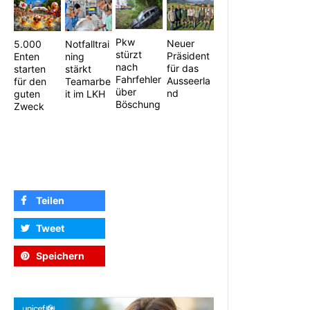
Pkw
Neuer
5.000
Notfalltrai
stürzt
Präsident
Enten
ning
nach
für das
starten
stärkt
Fahrfehler
Ausseerla
für den
Teamarbe
über
nd
guten
it im LKH
Böschung
Zweck
Teilen
Tweet
Speichern