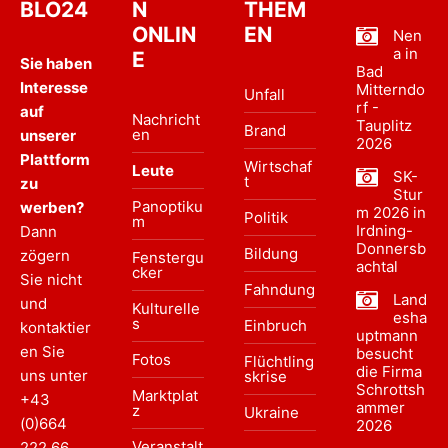
BLO24
N
THEM
ONLIN
EN
Nen
a in
E
Sie haben
Bad
Interesse
Mitterndo
Unfall
rf -
auf
Nachricht
Tauplitz
Brand
en
unserer
2026
Plattform
Wirtschaf
Leute
SK-
t
zu
Stur
Panoptiku
werben?
m 2026 in
Politik
m
Irdning-
Dann
Donnersb
Bildung
zögern
Fenstergu
achtal
cker
Sie nicht
Fahndung
Land
und
Kulturelle
esha
s
Einbruch
kontaktier
uptmann
en Sie
besucht
Fotos
Flüchtling
die Firma
uns unter
skrise
Schrottsh
Marktplat
+43
ammer
z
Ukraine
(0)664
2026
Veranstalt
222 66