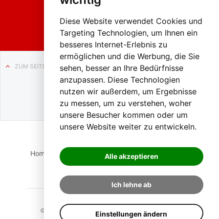
Weissenb
ach in
Liezen
Diese Website verwendet Cookies und
Targeting Technologien, um Ihnen ein
besseres Internet-Erlebnis zu
ermöglichen und die Werbung, die Sie
ZUM SEITENANFANG
sehen, besser an Ihre Bedürfnisse
anzupassen. Diese Technologien
Auf BLO24.at werben?
nutzen wir außerdem, um Ergebnisse
+43 (0)664 2226600
zu messen, um zu verstehen, woher
unsere Besucher kommen oder um
unsere Website weiter zu entwickeln.
Home
Suche
Login
Impressum
Datenschutz
Alle akzeptieren
Kontakt
Ich lehne ab
© 2023 BLO24.at – Bezirk Liezen Online |
Cookies
Einstellungen ändern