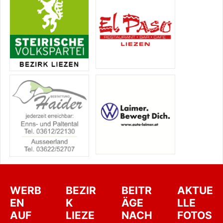
WERB
BEZIR
BEITR
AKTUE
EN
K
ÄGE
LLE
AUF
LIEZE
NACH
FOTOS