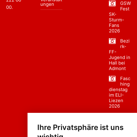
GSW
ungen
00
.
Fest
SK-
Sturm-
Fans
2026
Bezi
rk-
FF-
Jugend in
Hall bei
Admont
Fasc
hing
dienstag
im ELI-
Liezen
2026
Fasc
hing
Ihre Privatsphäre ist uns
sumzug
2026
wichtig