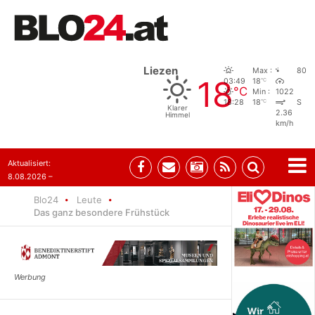
Liezen
Max :
80
18
°C
03:49
18
°C
Min :
1022
°C
18:28
18
S
Klarer
2.36
Himmel
km/h
Aktualisiert:
8.08.2026 –
07:35
Blo24
Leute
Das ganz besondere Frühstück