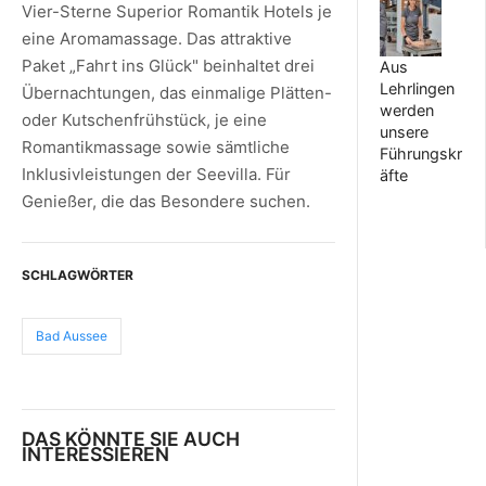
Vier-Sterne Superior Romantik Hotels je
eine Aromamassage. Das attraktive
Paket „Fahrt ins Glück" beinhaltet drei
Aus
Lehrlingen
Übernachtungen, das einmalige Plätten-
werden
oder Kutschenfrühstück, je eine
unsere
Romantikmassage sowie sämtliche
Führungskr
Inklusivleistungen der Seevilla. Für
äfte
Genießer, die das Besondere suchen.
SCHLAGWÖRTER
Bad Aussee
DAS KÖNNTE SIE AUCH
INTERESSIEREN