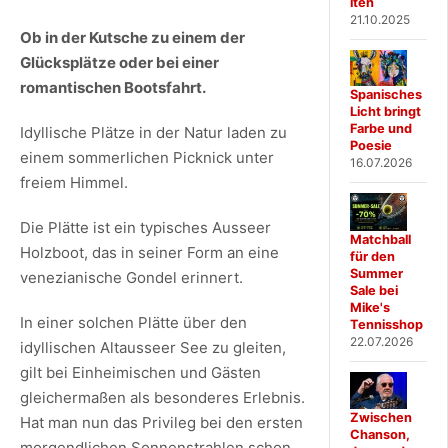
iten
21.10.2025
Ob in der Kutsche zu einem der
Glücksplätze oder bei einer
romantischen Bootsfahrt.
Spanisches
Licht bringt
Farbe und
Idyllische Plätze in der Natur laden zu
Poesie
einem sommerlichen Picknick unter
16.07.2026
freiem Himmel.
Die Plätte ist ein typisches Ausseer
Matchball
Holzboot, das in seiner Form an eine
für den
Summer
venezianische Gondel erinnert.
Sale bei
Mike's
In einer solchen Plätte über den
Tennisshop
22.07.2026
idyllischen Altausseer See zu gleiten,
gilt bei Einheimischen und Gästen
gleichermaßen als besonderes Erlebnis.
Zwischen
Hat man nun das Privileg bei den ersten
Chanson,
morgendlichen Sonnenstrahlen schon