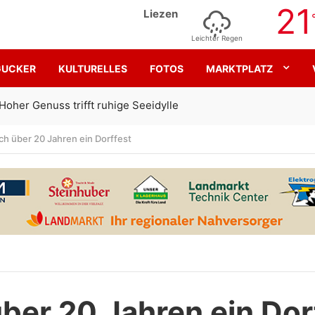
21
Liezen
Leichter Regen
GUCKER
KULTURELLES
FOTOS
MARKTPLATZ
Gemeinsam für den SK Sturm
ch über 20 Jahren ein Dorffest
ber 20 Jahren ein Dor