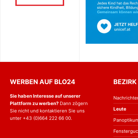
WERBEN AUF BLO24
BEZIRK
Sie haben Interesse auf unserer
Nachrichte
Plattform zu werben?
Dann zögern
Leute
Sie nicht und kontaktieren Sie uns
unter
+43 (0)664 222 66 00
.
Panoptiku
Fensterguc