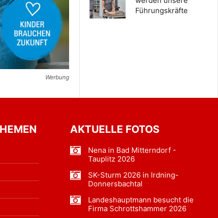
werden unsere
Führungskräfte
Werbung
THEMEN
AKTUELLE FOTOS
Nena in Bad Mitterndorf -
Tauplitz 2026
SK-Sturm 2026 in Irdning-
Donnersbachtal
Landeshauptmann besucht die
Firma Schrottshammer 2026