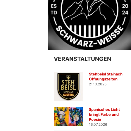
VERANSTALTUNGEN
Stehbeisl Stainach
Öffnungszeiten
21.10.2025
Spanisches Licht
bringt Farbe und
Poesie
16.07.2026