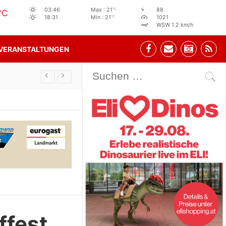
°C
03:46
Max : 21
88
°C
°C
18:31
Min : 21
1021
WSW 1.2 km/h
VERANSTALTUNGEN
Stehbeisl Stainach Öffnungszeiten
ffest