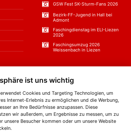
GSW Fest SK-Sturm-Fans 2026
Bezirk-FF-Jugend in Hall bei
Admont
Faschingdienstag im ELI-Liezen
2026
Faschingsumzug 2026
Weissenbach in Liezen
tsphäre ist uns wichtig
f BLO24.at werben?
+43 (0)664 2226600
verwendet Cookies und Targeting Technologien, um
res Internet-Erlebnis zu ermöglichen und die Werbung,
besser an Ihre Bedürfnisse anzupassen. Diese
utzen wir außerdem, um Ergebnisse zu messen, um zu
er unsere Besucher kommen oder um unsere Website
ckeln.