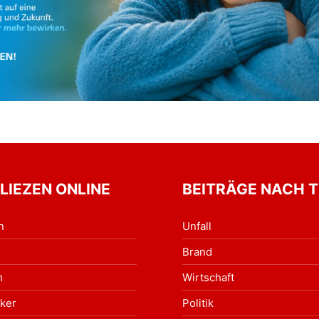
 LIEZEN ONLINE
BEITRÄGE NACH 
n
Unfall
Brand
m
Wirtschaft
ker
Politik