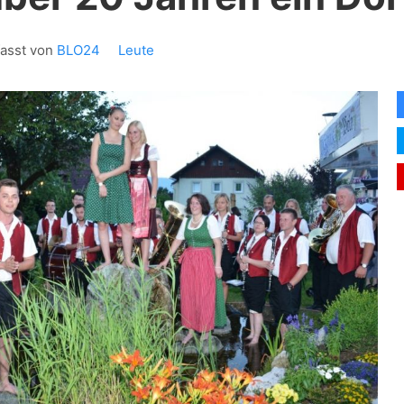
fasst von
BLO24
Leute