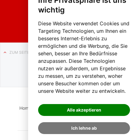
Ihre Privatsphäre ist uns
2026
wichtig
Weissenb
ach in
Liezen
Diese Website verwendet Cookies und
Targeting Technologien, um Ihnen ein
besseres Internet-Erlebnis zu
ermöglichen und die Werbung, die Sie
ZUM SEITENANFANG
sehen, besser an Ihre Bedürfnisse
anzupassen. Diese Technologien
Auf BLO24.at werben?
nutzen wir außerdem, um Ergebnisse
+43 (0)664 2226600
zu messen, um zu verstehen, woher
unsere Besucher kommen oder um
unsere Website weiter zu entwickeln.
Home
Suche
Login
Impressum
Datenschutz
Alle akzeptieren
Kontakt
Ich lehne ab