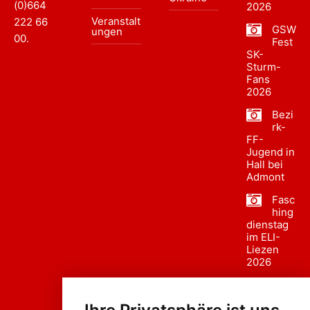
(0)664
2026
Veranstalt
222 66
GSW
ungen
00
.
Fest
SK-
Sturm-
Fans
2026
Bezi
rk-
FF-
Jugend in
Hall bei
Admont
Fasc
hing
dienstag
im ELI-
Liezen
2026
Fasc
hing
sumzug