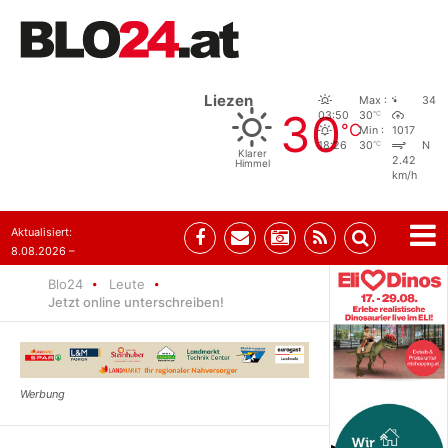
Liezen
Max :
34
30
°C
03:50
30
°C
Min :
1017
°C
18:26
30
N
Klarer
2.42
Himmel
km/h
Aktualisiert:
8.08.2026 –
07:35
Blo24
Leute
Jetzt online unterschreiben!