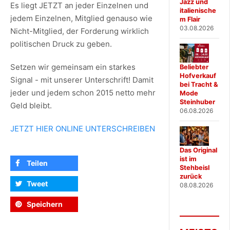
Jazz und
Es liegt JETZT an jeder Einzelnen und
italienische
jedem Einzelnen, Mitglied genauso wie
m Flair
03.08.2026
Nicht-Mitglied, der Forderung wirklich
politischen Druck zu geben.
Setzen wir gemeinsam ein starkes
Beliebter
Hofverkauf
Signal - mit unserer Unterschrift! Damit
bei Tracht &
jeder und jedem schon 2015 netto mehr
Mode
Steinhuber
Geld bleibt.
06.08.2026
JETZT HIER ONLINE UNTERSCHREIBEN
Das Original
ist im
Teilen
Stehbeisl
zurück
Tweet
08.08.2026
Speichern