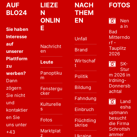
AUF
LIEZE
NACH
FOTOS
BLO24
N
THEM
ONLIN
EN
Nen
a in
E
Sie haben
Bad
Interesse
Mitterndo
Unfall
rf -
auf
Nachricht
Tauplitz
Brand
en
unserer
2026
Plattform
Wirtschaf
Leute
SK-
t
zu
Stur
Panoptiku
werben?
m 2026 in
Politik
m
Irdning-
Dann
Donnersb
Bildung
zögern
Fenstergu
achtal
cker
Sie nicht
Fahndung
Land
und
Kulturelle
esha
s
Einbruch
kontaktier
uptmann
en Sie
besucht
Fotos
Flüchtling
die Firma
uns unter
skrise
Schrottsh
Marktplat
+43
ammer
z
Ukraine