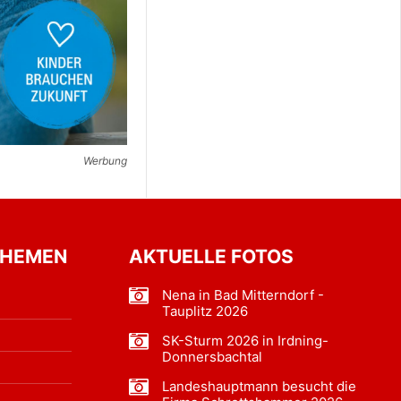
Werbung
THEMEN
AKTUELLE FOTOS
Nena in Bad Mitterndorf -
Tauplitz 2026
SK-Sturm 2026 in Irdning-
Donnersbachtal
Landeshauptmann besucht die