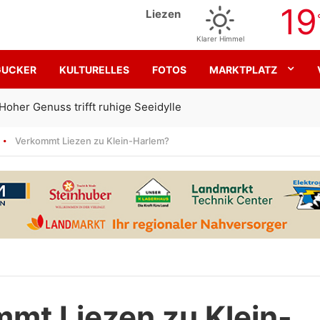
19
Liezen
Klarer Himmel
GUCKER
KULTURELLES
FOTOS
MARKTPLATZ
Gemeinsam für den SK Sturm
Verkommt Liezen zu Klein-Harlem?
mt Liezen zu Klein-