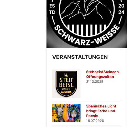
VERANSTALTUNGEN
Stehbeisl Stainach
Öffnungszeiten
21.10.2025
Spanisches Licht
bringt Farbe und
Poesie
16.07.2026