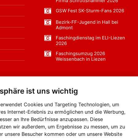
Firma Schrottshammer 2026
GSW Fest SK-Sturm-Fans 2026
Bezirk-FF-Jugend in Hall bei
Admont
Faschingdienstag im ELI-Liezen
2026
Faschingsumzug 2026
Weissenbach in Liezen
tsphäre ist uns wichtig
f BLO24.at werben?
+43 (0)664 2226600
verwendet Cookies und Targeting Technologien, um
res Internet-Erlebnis zu ermöglichen und die Werbung,
besser an Ihre Bedürfnisse anzupassen. Diese
utzen wir außerdem, um Ergebnisse zu messen, um zu
er unsere Besucher kommen oder um unsere Website