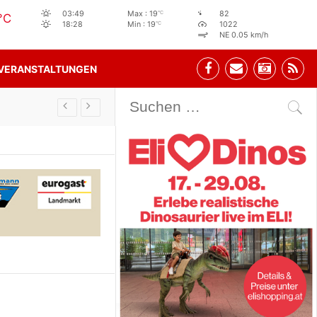
°C
03:49
Max : 19
82
°C
°C
18:28
Min : 19
1022
NE 0.05 km/h
VERANSTALTUNGEN
Stehbeisl Stainach Öffnungszeiten