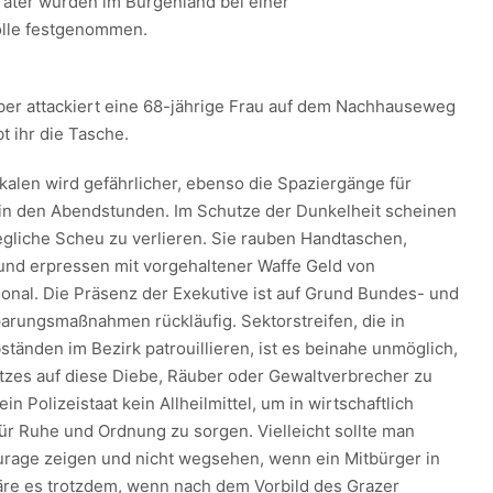
äter wurden im Burgenland bei einer
lle festgenommen.
ber attackiert eine 68-jährige Frau auf dem Nachhauseweg
t ihr die Tasche.
okalen wird gefährlicher, ebenso die Spaziergänge für
in den Abendstunden. Im Schutze der Dunkelheit scheinen
egliche Scheu zu verlieren. Sie rauben Handtaschen,
und erpressen mit vorgehaltener Waffe Geld von
onal. Die Präsenz der Exekutive ist auf Grund Bundes- und
arungsmaßnahmen rückläufig. Sektorstreifen, die in
tänden im Bezirk patrouillieren, ist es beinahe unmöglich,
zes auf diese Diebe, Räuber oder Gewaltverbrecher zu
 ein Polizeistaat kein Allheilmittel, um in wirtschaftlich
für Ruhe und Ordnung zu sorgen. Vielleicht sollte man
urage zeigen und nicht wegsehen, wenn ein Mitbürger in
äre es trotzdem, wenn nach dem Vorbild des Grazer