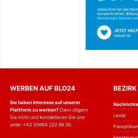
WERBEN AUF BLO24
BEZIRK
Sie haben Interesse auf unserer
Nachricht
Plattform zu werben?
Dann zögern
Leute
Sie nicht und kontaktieren Sie uns
unter
+43 (0)664 222 66 00
.
Panoptiku
Fensterguc