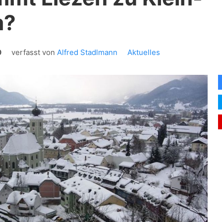
m?
0
verfasst von
Alfred Stadlmann
Aktuelles