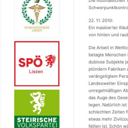
Die mutmaßlichen T
Schwerpunktkontro
22. 11. 2010:
Ein maskierter Räu
von hinten und raub
Die Arbeit in Wettl
betagte Menschen 
dubiose Subjekte j
plündern Fabriken 
verängstigtem Pers
Landesweiter Einsp
unregelmäßigen Abs
das Auge des Geset
legen. Natürlich ist
schlechten Zeiten 
etwas mehr Zivilco
Nöten ist. Schön w