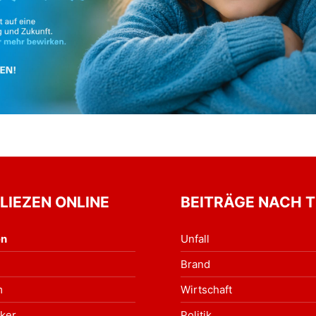
 LIEZEN ONLINE
BEITRÄGE NACH 
en
Unfall
Brand
m
Wirtschaft
ker
Politik