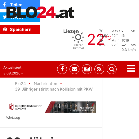
Teilen
Tweet
Speichern
Liezen
Max :
58
22
°C
03:50
22
°C
Min :
1019
°C
Klarer
18:26
22
SW
Himmel
0.3 km/h
Aktualisiert:
8.08.2026 –
07:35
Blo24
Nachrichten
39-Jähriger stirbt nach Kollision mit PKW