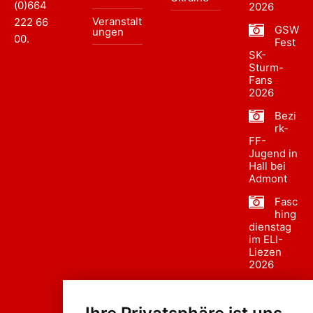
(0)664
2026
Veranstalt
222 66
GSW
ungen
00
.
Fest
SK-
Sturm-
Fans
2026
Bezi
rk-
FF-
Jugend in
Hall bei
Admont
Fasc
hing
dienstag
im ELI-
Liezen
2026
Fasc
hing
sumzug