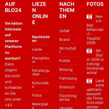
AUF
LIEZE
NACH
FOTOS
BLO24
N
THEM
ONLIN
EN
Nen
a in
E
Sie haben
Bad
Interesse
Mitterndo
Unfall
rf -
auf
Nachricht
Tauplitz
Brand
en
unserer
2026
Plattform
Wirtschaf
Leute
SK-
t
zu
Stur
Panoptiku
werben?
m 2026 in
Politik
m
Irdning-
Dann
Donnersb
Bildung
zögern
Fenstergu
achtal
cker
Sie nicht
Fahndung
Land
und
Kulturelle
esha
s
Einbruch
kontaktier
uptmann
en Sie
besucht
Fotos
Flüchtling
die Firma
uns unter
skrise
Schrottsh
Marktplat
+43
ammer
z
Ukraine