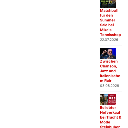
Matchball
für den
Summer
Sale bei
Mike's
Tennisshop
22.07.2026
Zwischen
Chanson,
Jazz und
italienische
m Flair
03.08.2026
Beliebter
Hofverkauf
bei Tracht &
Mode
Steinhuber