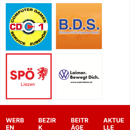
WERB
BEZIR
BEITR
AKTUE
EN
K
ÄGE
LLE