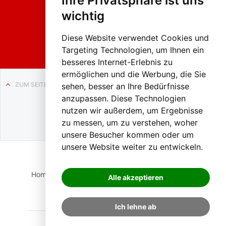
Ihre Privatsphäre ist uns
2026
wichtig
Weissenb
ach in
Liezen
Diese Website verwendet Cookies und
Targeting Technologien, um Ihnen ein
besseres Internet-Erlebnis zu
ermöglichen und die Werbung, die Sie
ZUM SEITENANFANG
sehen, besser an Ihre Bedürfnisse
anzupassen. Diese Technologien
Auf BLO24.at werben?
nutzen wir außerdem, um Ergebnisse
+43 (0)664 2226600
zu messen, um zu verstehen, woher
unsere Besucher kommen oder um
unsere Website weiter zu entwickeln.
Home
Suche
Login
Impressum
Datenschutz
Alle akzeptieren
Kontakt
Ich lehne ab