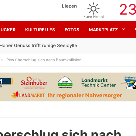
2
Liezen
Klarer Himmel
GUCKER
KULTURELLES
FOTOS
MARKTPLATZ
Gemeinsam für den SK Sturm
Pkw überschlug sich nach Baumkollision
erschlug sich nach