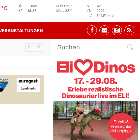
3
°C
03:49
Max : 23
63
°C
°C
18:28
Min : 23
1021
N 1.81 km/h
VERANSTALTUNGEN
Stehbeisl Stainach Öf