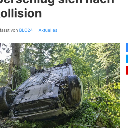
llision
fasst von
BLO24
Aktuelles