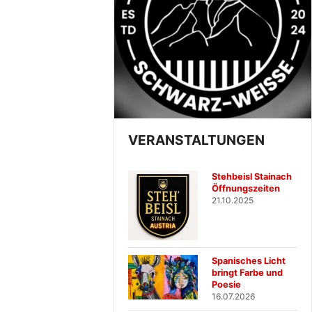
VERANSTALTUNGEN
Stehbeisl Stainach
Öffnungszeiten
21.10.2025
Spanisches Licht
bringt Farbe und
Poesie
16.07.2026