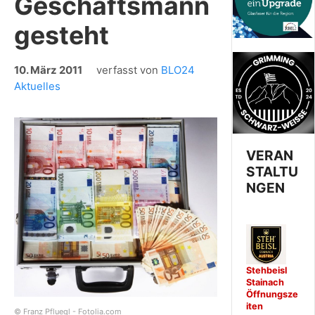
Geschäftsmann
gesteht
10. März 2011
verfasst von
BLO24
Aktuelles
VERAN
STALTU
NGEN
Stehbeisl
Stainach
Öffnungsze
iten
© Franz Pfluegl - Fotolia.com