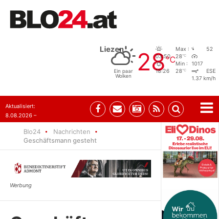
Liezen
Max :
52
28
°C
03:50
28
°C
Min :
1017
°C
Ein paar
18:26
28
ESE
Wolken
1.37 km/h
Aktualisiert:
8.08.2026 –
07:35
Blo24
Nachrichten
Geschäftsmann gesteht