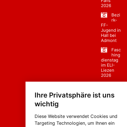
Fans
2026
Bezi
rk-
FF-
Jugend in
Hall bei
Admont
Fasc
hing
dienstag
im ELI-
Liezen
2026
Fasc
hing
Ihre Privatsphäre ist uns
sumzug
2026
wichtig
Weissenb
ach in
Liezen
Diese Website verwendet Cookies und
Targeting Technologien, um Ihnen ein