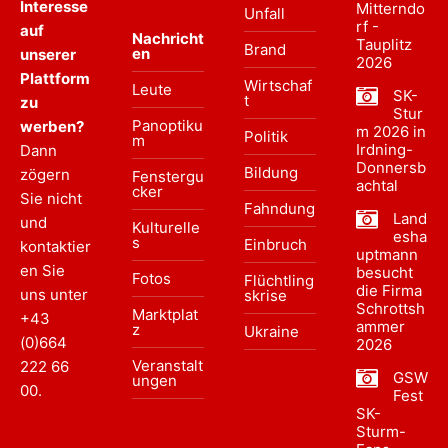
Interesse
Mitterndo
Unfall
rf -
auf
Nachricht
Tauplitz
Brand
en
unserer
2026
Plattform
Wirtschaf
Leute
SK-
t
zu
Stur
Panoptiku
werben?
m 2026 in
Politik
m
Irdning-
Dann
Donnersb
Bildung
zögern
Fenstergu
achtal
cker
Sie nicht
Fahndung
Land
und
Kulturelle
esha
s
Einbruch
kontaktier
uptmann
en Sie
besucht
Fotos
Flüchtling
die Firma
uns unter
skrise
Schrottsh
Marktplat
+43
ammer
z
Ukraine
(0)664
2026
Veranstalt
222 66
GSW
ungen
00
.
Fest
SK-
Sturm-