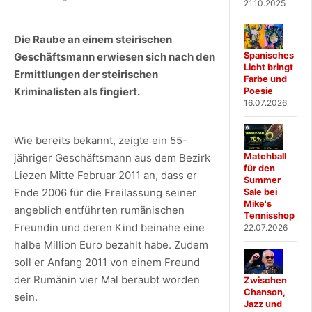
21.10.2025
Die Raube an einem steirischen
Geschäftsmann erwiesen sich nach den
Spanisches
Licht bringt
Ermittlungen der steirischen
Farbe und
Kriminalisten als fingiert.
Poesie
16.07.2026
Wie bereits bekannt, zeigte ein 55-
jähriger Geschäftsmann aus dem Bezirk
Matchball
für den
Liezen Mitte Februar 2011 an, dass er
Summer
Ende 2006 für die Freilassung seiner
Sale bei
Mike's
angeblich entführten rumänischen
Tennisshop
Freundin und deren Kind beinahe eine
22.07.2026
halbe Million Euro bezahlt habe. Zudem
soll er Anfang 2011 von einem Freund
der Rumänin vier Mal beraubt worden
Zwischen
Chanson,
sein.
Jazz und