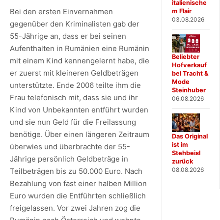
italienische
Bei den ersten Einvernahmen
m Flair
03.08.2026
gegenüber den Kriminalisten gab der
55-Jährige an, dass er bei seinen
Aufenthalten in Rumänien eine Rumänin
Beliebter
mit einem Kind kennengelernt habe, die
Hofverkauf
er zuerst mit kleineren Geldbeträgen
bei Tracht &
Mode
unterstützte. Ende 2006 teilte ihm die
Steinhuber
Frau telefonisch mit, dass sie und ihr
06.08.2026
Kind von Unbekannten entführt wurden
und sie nun Geld für die Freilassung
benötige. Über einen längeren Zeitraum
Das Original
ist im
überwies und überbrachte der 55-
Stehbeisl
Jährige persönlich Geldbeträge in
zurück
08.08.2026
Teilbeträgen bis zu 50.000 Euro. Nach
Bezahlung von fast einer halben Million
Euro wurden die Entführten schließlich
freigelassen. Vor zwei Jahren zog die