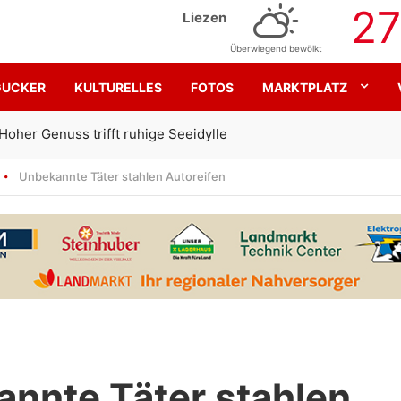
27
Liezen
Überwiegend bewölkt
GUCKER
KULTURELLES
FOTOS
MARKTPLATZ
Gemeinsam für den SK Sturm
Unbekannte Täter stahlen Autoreifen
nnte Täter stahlen