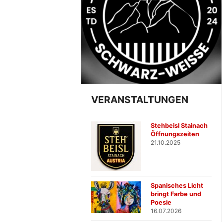
VERANSTALTUNGEN
Stehbeisl Stainach
Öffnungszeiten
21.10.2025
Spanisches Licht
bringt Farbe und
Poesie
16.07.2026