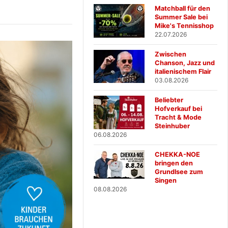
Matchball für den
Summer Sale bei
Mike's Tennisshop
22.07.2026
Zwischen
Chanson, Jazz und
italienischem Flair
03.08.2026
Beliebter
Hofverkauf bei
Tracht & Mode
Steinhuber
06.08.2026
CHEKKA-NOE
bringen den
Grundlsee zum
Singen
08.08.2026