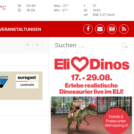
°C
03:49
Max : 27
51
°C
°C
18:28
Min : 27
1020
ENE 2.27 km/h
VERANSTALTUNGEN
Stehbeisl Stainach Öffnungszeiten