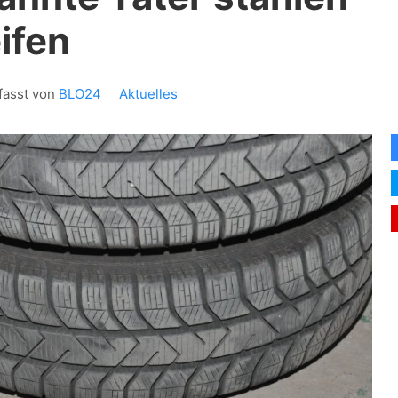
ifen
fasst von
BLO24
Aktuelles