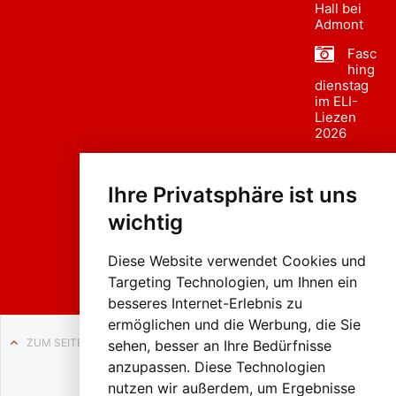
Hall bei
Admont
Fasc
hing
dienstag
im ELI-
Liezen
2026
Fasc
hing
Ihre Privatsphäre ist uns
sumzug
2026
wichtig
Weissenb
ach in
Liezen
Diese Website verwendet Cookies und
Targeting Technologien, um Ihnen ein
besseres Internet-Erlebnis zu
ermöglichen und die Werbung, die Sie
ZUM SEITENANFANG
sehen, besser an Ihre Bedürfnisse
anzupassen. Diese Technologien
Auf BLO24.at werben?
nutzen wir außerdem, um Ergebnisse