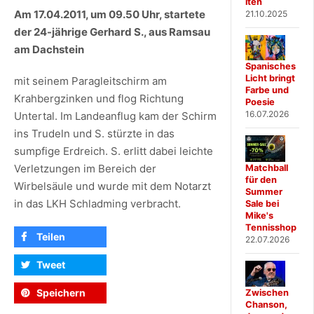
iten
Am 17.04.2011, um 09.50 Uhr, startete
21.10.2025
der 24-jährige Gerhard S., aus Ramsau
am Dachstein
Spanisches
Licht bringt
mit seinem Paragleitschirm am
Farbe und
Krahbergzinken und flog Richtung
Poesie
16.07.2026
Untertal. Im Landeanflug kam der Schirm
ins Trudeln und S. stürzte in das
sumpfige Erdreich. S. erlitt dabei leichte
Verletzungen im Bereich der
Matchball
für den
Wirbelsäule und wurde mit dem Notarzt
Summer
in das LKH Schladming verbracht.
Sale bei
Mike's
Tennisshop
Teilen
22.07.2026
Tweet
Speichern
Zwischen
Chanson,