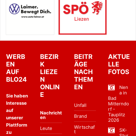
WERB
BEZIR
BEITR
AKTUE
EN
K
ÄGE
LLE
AUF
LIEZE
NACH
FOTOS
BLO24
N
THEM
ONLIN
EN
Nen
a in
E
Sie haben
Bad
Interesse
Mitterndo
Unfall
rf -
auf
Nachricht
Tauplitz
Brand
en
unserer
2026
Plattform
Wirtschaf
Leute
SK-
t
zu
Stur