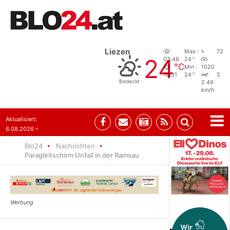
Liezen
Max :
72
24
°C
03:46
24
°C
Min :
1020
°C
18:31
24
S
Bedeckt
2.49
km/h
Aktualisiert:
6.08.2026 –
10:52
Blo24
Nachrichten
Paragleitschirm Unfall in der Ramsau