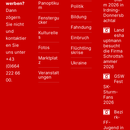
Panoptiku
werben?
m 2026 in
Politik
m
Irdning-
Dann
Donnersb
Bildung
zögern
Fenstergu
achtal
cker
Sie nicht
Fahndung
Land
und
Kulturelle
esha
s
Einbruch
kontaktier
uptmann
en Sie
besucht
Fotos
Flüchtling
die Firma
uns unter
skrise
Schrottsh
Marktplat
+43
ammer
z
Ukraine
(0)664
2026
Veranstalt
222 66
GSW
ungen
00
.
Fest
SK-
Sturm-
Fans
2026
Bezi
rk-
FF-
Jugend in