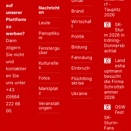
Unfall
rf -
auf
Nachricht
Tauplitz
Brand
en
unserer
2026
Plattform
Wirtschaf
Leute
SK-
t
zu
Stur
Panoptiku
werben?
m 2026 in
Politik
m
Irdning-
Dann
Donnersb
Bildung
zögern
Fenstergu
achtal
cker
Sie nicht
Fahndung
Land
und
Kulturelle
esha
s
Einbruch
kontaktier
uptmann
en Sie
besucht
Fotos
Flüchtling
die Firma
uns unter
skrise
Schrottsh
Marktplat
+43
ammer
z
Ukraine
(0)664
2026
Veranstalt
222 66
GSW
ungen
00
.
Fest
SK-
Sturm-
Fans