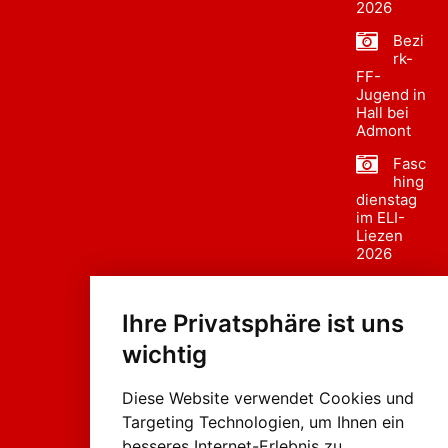
2026
Bezi
rk-
FF-
Jugend in
Hall bei
Admont
Fasc
hing
dienstag
im ELI-
Liezen
2026
Fasc
hing
Ihre Privatsphäre ist uns
sumzug
2026
wichtig
Weissenb
ach in
Liezen
Diese Website verwendet Cookies und
Targeting Technologien, um Ihnen ein
besseres Internet-Erlebnis zu