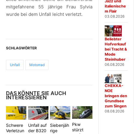
Jazz und
italienische
mitgefahrene 55 jährige Frau Sylvia
m Flair
wurde bei dem Unfall leicht verletzt.
03.08.2026
Beliebter
Hofverkauf
SCHLAGWÖRTER
bei Tracht &
Mode
Steinhuber
06.08.2026
Unfall
Motorrad
CHEKKA-
NOE
DAS KÖNNTE SIE AUCH
bringen den
INTERESSIEREN
Grundlsee
zum Singen
08.08.2026
Pkw
Schwere
Unfall auf
Siebenjäh
stürzt
Verletzun
der B320
rige