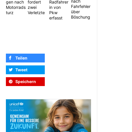
nach
gen nach
fordert
Radfahrer
Fahrfehler
Motorrads
zwei
in von
über
turz
Verletzte
Pkw
Böschung
erfasst
Teilen
Tweet
Speichern