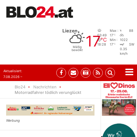
Liezen
Max :
88
17
°C
03:49
17
°C
Min :
1022
°C
18:28
17
SW
Mäßig
0.35
bewölkt
km/h
Aktualisiert:
7.08.2026 –
09:05
Blo24
Nachrichten
Motorradfahrer tödlich verunglückt