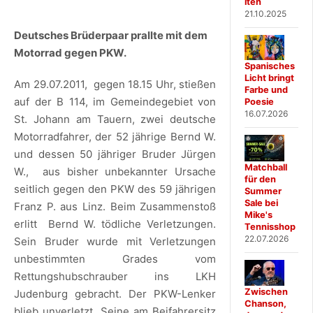
iten
21.10.2025
Deutsches Brüderpaar prallte mit dem
Motorrad gegen PKW.
Spanisches
Licht bringt
Am 29.07.2011, gegen 18.15 Uhr, stießen
Farbe und
auf der B 114, im Gemeindegebiet von
Poesie
16.07.2026
St. Johann am Tauern, zwei deutsche
Motorradfahrer, der 52 jährige Bernd W.
und dessen 50 jähriger Bruder Jürgen
Matchball
W., aus bisher unbekannter Ursache
für den
seitlich gegen den PKW des 59 jährigen
Summer
Sale bei
Franz P. aus Linz. Beim Zusammenstoß
Mike's
erlitt Bernd W. tödliche Verletzungen.
Tennisshop
22.07.2026
Sein Bruder wurde mit Verletzungen
unbestimmten Grades vom
Rettungshubschrauber ins LKH
Zwischen
Judenburg gebracht. Der PKW-Lenker
Chanson,
blieb unverletzt. Seine am Beifahrersitz