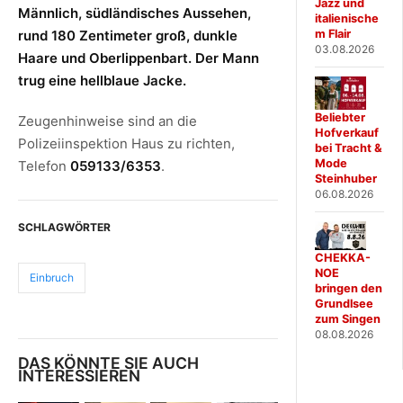
Jazz und
Männlich, südländisches Aussehen,
italienische
m Flair
rund 180 Zentimeter groß, dunkle
03.08.2026
Haare und Oberlippenbart. Der Mann
trug eine hellblaue Jacke.
Beliebter
Zeugenhinweise sind an die
Hofverkauf
Polizeiinspektion Haus zu richten,
bei Tracht &
Mode
Telefon
059133/6353
.
Steinhuber
06.08.2026
SCHLAGWÖRTER
CHEKKA-
NOE
Einbruch
bringen den
Grundlsee
zum Singen
08.08.2026
DAS KÖNNTE SIE AUCH
INTERESSIEREN