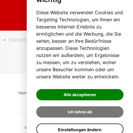
Weissenb
ach in
Liezen
Diese Website verwendet Cookies und
Targeting Technologien, um Ihnen ein
besseres Internet-Erlebnis zu
ermöglichen und die Werbung, die Sie
ZUM SEITENANFANG
sehen, besser an Ihre Bedürfnisse
anzupassen. Diese Technologien
Auf BLO24.at werben?
nutzen wir außerdem, um Ergebnisse
+43 (0)664 2226600
zu messen, um zu verstehen, woher
unsere Besucher kommen oder um
unsere Website weiter zu entwickeln.
Home
Suche
Login
Impressum
Datenschutz
Alle akzeptieren
Kontakt
Ich lehne ab
© 2023 BLO24.at – Bezirk Liezen Online |
Cookies
Einstellungen ändern