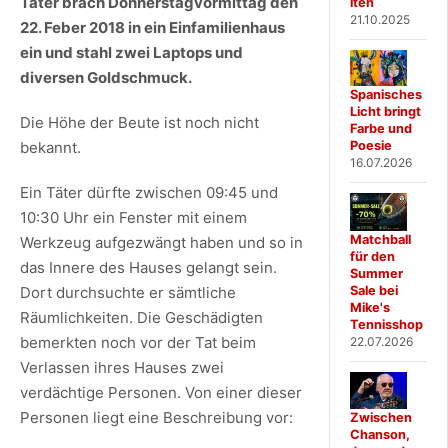
Täter brach Donnerstagvormittag den
iten
21.10.2025
22. Feber 2018 in ein Einfamilienhaus
ein und stahl zwei Laptops und
diversen Goldschmuck.
Spanisches
Licht bringt
Die Höhe der Beute ist noch nicht
Farbe und
Poesie
bekannt.
16.07.2026
Ein Täter dürfte zwischen 09:45 und
10:30 Uhr ein Fenster mit einem
Matchball
Werkzeug aufgezwängt haben und so in
für den
das Innere des Hauses gelangt sein.
Summer
Sale bei
Dort durchsuchte er sämtliche
Mike's
Räumlichkeiten. Die Geschädigten
Tennisshop
bemerkten noch vor der Tat beim
22.07.2026
Verlassen ihres Hauses zwei
verdächtige Personen. Von einer dieser
Personen liegt eine Beschreibung vor:
Zwischen
Chanson,