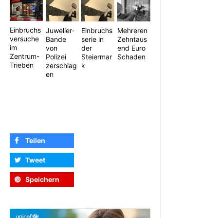
Einbruchs
Juwelier-
Einbruchs
Mehreren
versuche
Bande
serie in
Zehntaus
im
von
der
end Euro
Zentrum-
Polizei
Steiermar
Schaden
Trieben
zerschlag
k
en
Teilen
Tweet
Speichern