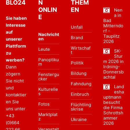
BLO24
N
THEM
ONLIN
EN
Nen
a in
E
Sie haben
Bad
Interesse
Mitterndo
Unfall
rf -
auf
Nachricht
Tauplitz
Brand
en
unserer
2026
Plattform
Wirtschaf
Leute
SK-
t
zu
Stur
Panoptiku
werben?
m 2026 in
Politik
m
Irdning-
Dann
Donnersb
Bildung
zögern
Fenstergu
achtal
cker
Sie nicht
Fahndung
Land
und
Kulturelle
esha
s
Einbruch
kontaktier
uptmann
en Sie
besucht
Fotos
Flüchtling
die Firma
uns unter
skrise
Schrottsh
Marktplat
+43
ammer
z
Ukraine
(0)664
2026
Veranstalt
222 66