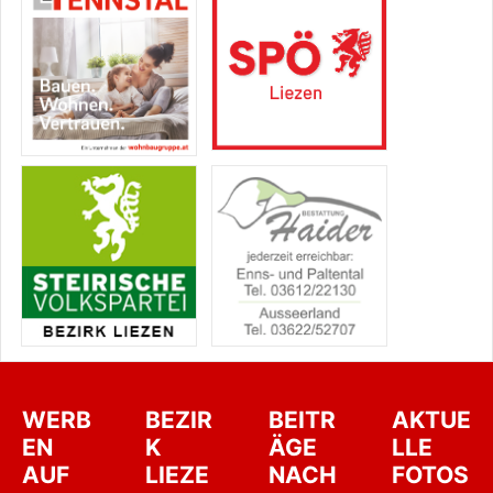
WERB
BEZIR
BEITR
AKTUE
EN
K
ÄGE
LLE
AUF
LIEZE
NACH
FOTOS