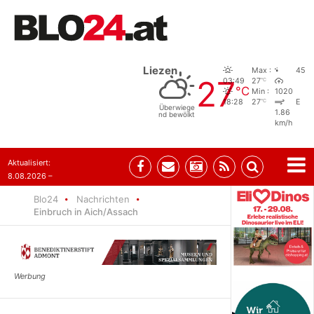
Liezen
Max :
45
27
°C
03:49
27
°C
Min :
1020
°C
18:28
27
E
Überwiege
1.86
nd bewölkt
km/h
Aktualisiert:
8.08.2026 –
07:35
Blo24
Nachrichten
Einbruch in Aich/Assach