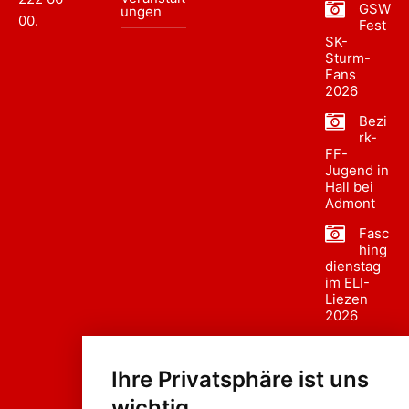
GSW
ungen
00
.
Fest
SK-
Sturm-
Fans
2026
Bezi
rk-
FF-
Jugend in
Hall bei
Admont
Fasc
hing
dienstag
im ELI-
Liezen
2026
Fasc
hing
Ihre Privatsphäre ist uns
sumzug
2026
wichtig