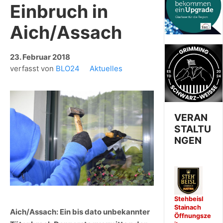
Einbruch in
Aich/Assach
23. Februar 2018
verfasst von
BLO24
Aktuelles
VERAN
STALTU
NGEN
Stehbeisl
Stainach
Aich/Assach: Ein bis dato unbekannter
Öffnungsze