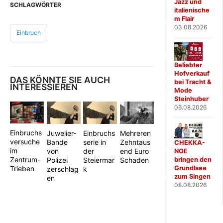
Jazz und
SCHLAGWÖRTER
italienische
m Flair
03.08.2026
Einbruch
Beliebter
Hofverkauf
DAS KÖNNTE SIE AUCH
bei Tracht &
INTERESSIEREN
Mode
Steinhuber
06.08.2026
Einbruchs
Juwelier-
Einbruchs
Mehreren
versuche
Bande
serie in
Zehntaus
CHEKKA-
im
von
der
end Euro
NOE
Zentrum-
bringen den
Polizei
Steiermar
Schaden
Trieben
Grundlsee
zerschlag
k
zum Singen
en
08.08.2026