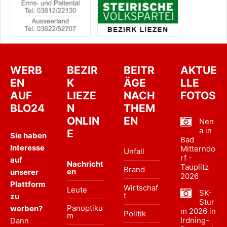
WERB
BEZIR
BEITR
AKTUE
EN
K
ÄGE
LLE
AUF
LIEZE
NACH
FOTOS
BLO24
N
THEM
ONLIN
EN
Nen
a in
E
Sie haben
Bad
Interesse
Mitterndo
Unfall
rf -
auf
Nachricht
Tauplitz
Brand
en
unserer
2026
Plattform
Wirtschaf
Leute
SK-
t
zu
Stur
Panoptiku
werben?
m 2026 in
Politik
m
Irdning-
Dann