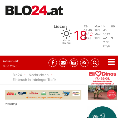
Liezen
Max :
80
18
°C
03:49
18
°C
Min :
1022
°C
18:28
18
S
Klarer
2.36
Himmel
km/h
Aktualisiert:
8.08.2026 –
07:35
Blo24
Nachrichten
Einbruch in Irdninger Trafik