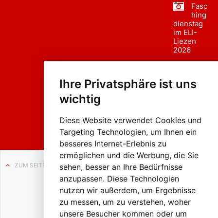
Fasc
hing
dienstag
im ELI-
Liezen
2026
Fasc
hing
Ihre Privatsphäre ist uns
sumzug
2026
wichtig
Weissenb
ach in
Liezen
Diese Website verwendet Cookies und
Targeting Technologien, um Ihnen ein
besseres Internet-Erlebnis zu
ermöglichen und die Werbung, die Sie
ZUM SEITENANFANG
sehen, besser an Ihre Bedürfnisse
anzupassen. Diese Technologien
Auf BLO24.at werben?
nutzen wir außerdem, um Ergebnisse
+43 (0)664 2226600
zu messen, um zu verstehen, woher
unsere Besucher kommen oder um