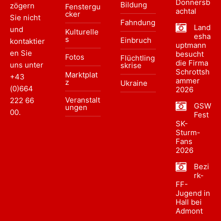
Donnersb
Bildung
zögern
Fenstergu
achtal
cker
Sie nicht
Fahndung
Land
und
Kulturelle
esha
s
Einbruch
kontaktier
uptmann
en Sie
besucht
Fotos
Flüchtling
die Firma
uns unter
skrise
Schrottsh
Marktplat
+43
ammer
z
Ukraine
(0)664
2026
Veranstalt
222 66
GSW
ungen
00
.
Fest
SK-
Sturm-
Fans
2026
Bezi
rk-
FF-
Jugend in
Hall bei
Admont