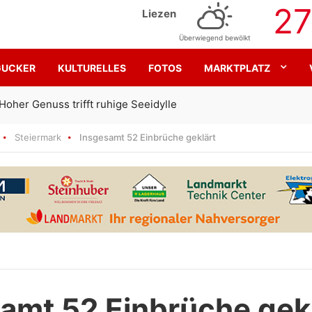
27
Liezen
Überwiegend bewölkt
GUCKER
KULTURELLES
FOTOS
MARKTPLATZ
Gemeinsam für den SK Sturm
Steiermark
Insgesamt 52 Einbrüche geklärt
amt 52 Einbrüche gek