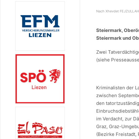
Nach Xhevdet FEJZULLAHI
Steiermark, Oberös
Steiermark und Ob
Zwei Tatverdächtig
(siehe Presseauss
Kriminalisten der 
zwischen Septembe
den tatortzuständig
Einbruchsdiebstähl
im Verdacht, zur D
Graz, Graz-Umgebu
(Bezirke Freistadt