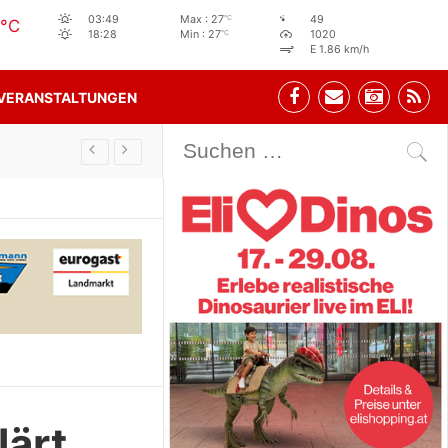
°C
03:49
Max : 27
49
°C
°C
18:28
Min : 27
1020
E 1.86 km/h
VERANSTALTUNGEN
Stehbeisl Stainach Öffnun
lärt