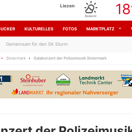
18
Liezen
Bedeckt
GUCKER
KULTURELLES
FOTOS
MARKTPLATZ
Gemeinsam für den SK Sturm
Steiermark
Galakonzert der Polizeimusik Steiermark
nzert der Polizeimusi