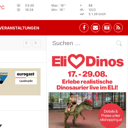
°C
03:49
Max : 18
88
°C
°C
18:28
Min : 18
1022
S 1.39 km/h
VERANSTALTUNGEN
Stehbeisl Stainach Öffnungszeiten
k