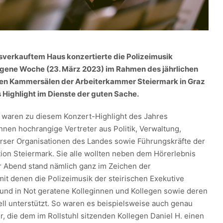
sverkauftem Haus konzertierte die Polizeimusik
gene Woche (23. März 2023) im Rahmen des jährlichen
den Kammersälen der Arbeiterkammer Steiermark in Graz
s Highlight im Dienste der guten Sache.
 waren zu diesem Konzert-Highlight des Jahres
nen hochrangige Vertreter aus Politik, Verwaltung,
erser Organisationen des Landes sowie Führungskräfte der
tion Steiermark. Sie alle wollten neben dem Hörerlebnis
r Abend stand nämlich ganz im Zeichen der
it denen die Polizeimusik der steirischen Exekutive
und in Not geratene Kolleginnen und Kollegen sowie deren
ell unterstützt. So waren es beispielsweise auch genau
, die dem im Rollstuhl sitzenden Kollegen Daniel H. einen