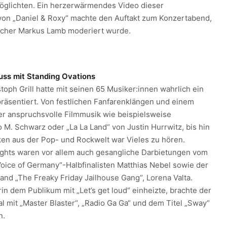
öglichten. Ein herzerwärmendes Video dieser
von „Daniel & Roxy“ machte den Auftakt zum Konzertabend,
echer Markus Lamb moderiert wurde.
uss mit Standing Ovations
toph Grill hatte mit seinen 65 Musiker:innen wahrlich ein
äsentiert. Von festlichen Fanfarenklängen und einem
r anspruchsvolle Filmmusik wie beispielsweise
 M. Schwarz oder „La La Land“ von Justin Hurrwitz, bis hin
en aus der Pop- und Rockwelt war Vieles zu hören.
ights waren vor allem auch gesangliche Darbietungen vom
oice of Germany“-Halbfinalisten Matthias Nebel sowie der
and „The Freaky Friday Jailhouse Gang“, Lorena Valta.
n dem Publikum mit „Let’s get loud“ einheizte, brachte der
l mit „Master Blaster“, „Radio Ga Ga“ und dem Titel „Sway“
n.