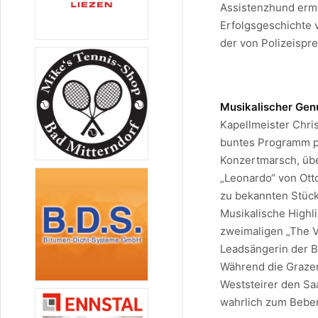
Assistenzhund erm
Erfolgsgeschichte 
der von Polizeispr
Musikalischer Gen
Kapellmeister Chris
buntes Programm pr
Konzertmarsch, übe
„Leonardo“ von Otto
zu bekannten Stück
Musikalische Highl
zweimaligen „The V
Leadsängerin der B
Während die Grazeri
Weststeirer den Saa
wahrlich zum Bebe