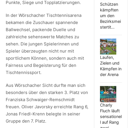
Punkte, Siege und Topplatzierungen.
Schützen
kämpften
In der Wörschacher Tischtennisarena
um den
Bezirksmei
bekamen die Zuschauer spannende
stertit…
Ballwechsel, packende Duelle und
zahlreiche sehenswerte Matches zu
sehen. Die jungen Spielerinnen und
Spieler überzeugten nicht nur mit
Laufen,
sportlichem Können, sondern auch mit
Zielen und
Fairness und Begeisterung für den
Kämpfen in
Tischtennissport.
der Arena
Aus Wörschacher Sicht durfte man sich
besonders über den starken 3. Platz von
Franziska Schwaiger-Remschmidt
Charly
freuen. Oliver Javorsky erreichte Rang 6,
Fluch läuft
Jonas Friedl-Krenn belegte in seiner
sensationel
Gruppe den 7. Platz.
l auf Rang
zwei…