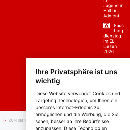
FF-
Jugend in
Hall bei
Admont
Fasc
hing
dienstag
im ELI-
Liezen
2026
Fasc
hing
Ihre Privatsphäre ist uns
sumzug
2026
wichtig
Weissenb
ach in
Liezen
Diese Website verwendet Cookies und
Targeting Technologien, um Ihnen ein
besseres Internet-Erlebnis zu
ermöglichen und die Werbung, die Sie
ZUM SEITENANFANG
sehen, besser an Ihre Bedürfnisse
anzupassen. Diese Technologien