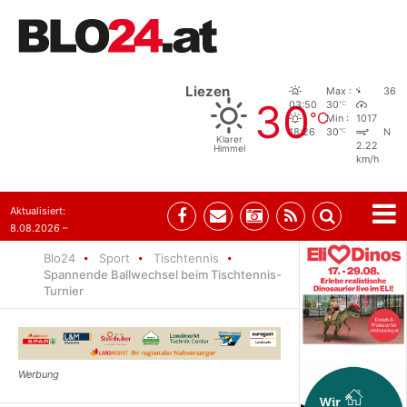
Liezen
Max :
36
30
°C
03:50
30
°C
Min :
1017
°C
18:26
30
N
Klarer
2.22
Himmel
km/h
Aktualisiert:
8.08.2026 –
07:35
Blo24
Sport
Tischtennis
Spannende Ballwechsel beim Tischtennis-
Turnier