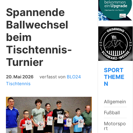
Spannende
Ballwechsel
beim
Tischtennis-
Turnier
SPORT
THEME
20. Mai 2026
verfasst von
BLO24
N
Tischtennis
Allgemein
Fußball
Motorspo
rt