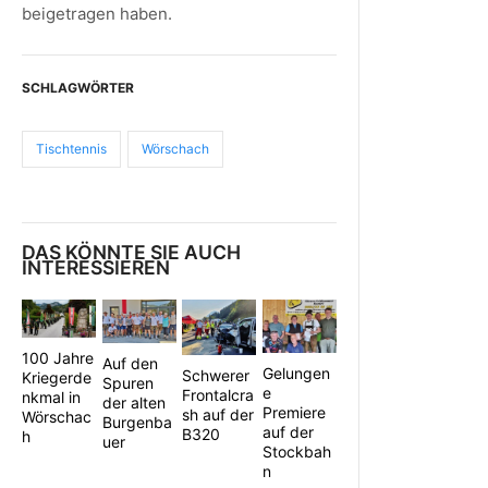
beigetragen haben.
SCHLAGWÖRTER
Tischtennis
Wörschach
DAS KÖNNTE SIE AUCH
INTERESSIEREN
100 Jahre
Auf den
Gelungen
Schwerer
Kriegerde
Spuren
e
Frontalcra
nkmal in
der alten
Premiere
sh auf der
Wörschac
Burgenba
auf der
B320
h
uer
Stockbah
n