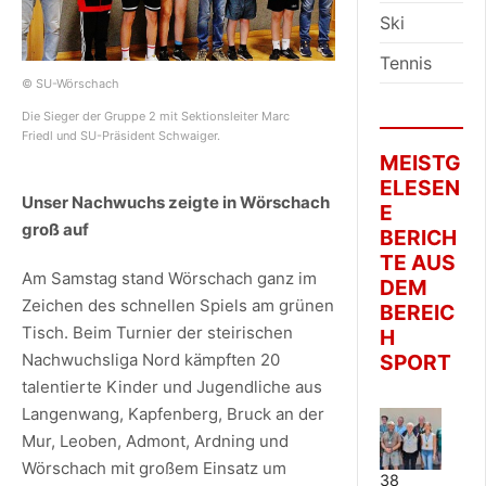
Ski
Tennis
© SU-Wörschach
Die Sieger der Gruppe 2 mit Sektionsleiter Marc
Friedl und SU-Präsident Schwaiger.
MEISTG
ELESEN
Unser Nachwuchs zeigte in Wörschach
E
groß auf
BERICH
TE AUS
Am Samstag stand Wörschach ganz im
DEM
Zeichen des schnellen Spiels am grünen
BEREIC
Tisch. Beim Turnier der steirischen
H
Nachwuchsliga Nord kämpften 20
SPORT
talentierte Kinder und Jugendliche aus
Langenwang, Kapfenberg, Bruck an der
Mur, Leoben, Admont, Ardning und
Wörschach mit großem Einsatz um
38