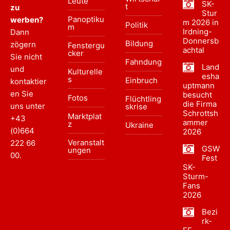
Leute
SK-
t
zu
Stur
Panoptiku
werben?
m 2026 in
Politik
m
Irdning-
Dann
Donnersb
Bildung
zögern
Fenstergu
achtal
cker
Sie nicht
Fahndung
Land
und
Kulturelle
esha
s
Einbruch
kontaktier
uptmann
en Sie
besucht
Fotos
Flüchtling
die Firma
uns unter
skrise
Schrottsh
Marktplat
+43
ammer
z
Ukraine
(0)664
2026
Veranstalt
222 66
GSW
ungen
00
.
Fest
SK-
Sturm-
Fans
2026
Bezi
rk-