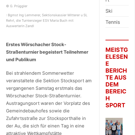
© G. Prüggler
Ski
: Bgmst Ing Lemmerer, Sektionskassier Mitterer u SL
Rehrl, die Turniersieger ESV Maria Buch mit
Tennis
Auswerterin Zandl
Erstes Wörschacher Stock-
MEISTG
Straßenturnier begeistert Teilnehmer
ELESEN
und Publikum
E
BERICH
Bei strahlendem Sommerwetter
TE AUS
veranstaltete die Sektion Stocksport am
DEM
vergangenen Samstag erstmals das
BEREIC
Wörschacher Stock-Straßenturnier.
H
Austragungsort waren der Vorplatz des
SPORT
Gemeindebauhofes sowie die
Zufahrtsstraße zur Stocksporthalle in
der Au, die sich für einen Tag in eine
attraktive Wettkampfstätte