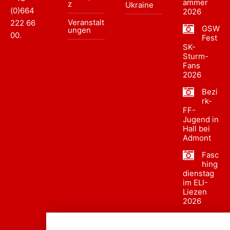
ammer
z
Ukraine
(0)664
2026
Veranstalt
222 66
GSW
ungen
00
.
Fest
SK-
Sturm-
Fans
2026
Bezi
rk-
FF-
Jugend in
Hall bei
Admont
Fasc
hing
dienstag
im ELI-
Liezen
2026
Fasc
hing