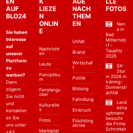
EN
K
ÄGE
LLE
AUF
LIEZE
NACH
FOTOS
BLO24
N
THEM
ONLIN
EN
Nen
a in
E
Sie haben
Bad
Interesse
Mitterndo
Unfall
rf -
auf
Nachricht
Tauplitz
Brand
en
unserer
2026
Plattform
Wirtschaf
Leute
SK-
t
zu
Stur
Panoptiku
werben?
m 2026 in
Politik
m
Irdning-
Dann
Donnersb
Bildung
zögern
Fenstergu
achtal
cker
Sie nicht
Fahndung
Land
und
Kulturelle
esha
s
Einbruch
kontaktier
uptmann
en Sie
besucht
Fotos
Flüchtling
die Firma
uns unter
skrise
Schrottsh
Marktplat
+43