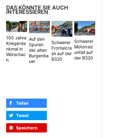
DAS KÖNNTE SIE AUCH
INTERESSIEREN
100 Jahre
Auf den
Schwerer
Schwerer
Kriegerde
Spuren
Motorrad
Frontalcra
nkmal in
der alten
unfall auf
sh auf der
Wörschac
Burgenba
der B320
B320
h
uer
Teilen
Tweet
Speichern