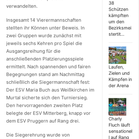
38
verwandelten.
Schützen
kämpften
Insgesamt 14 Vierermannschaften
um den
stellten ihr Können unter Beweis. In
Bezirksmei
stertit…
zwei Gruppen wurde zunächst mit
jeweils sechs Kehren pro Spiel die
Ausgangsreihung für die
anschließenden Platzierungsspiele
ermittelt. Nach spannenden und fairen
Laufen,
Zielen und
Begegnungen stand am Nachmittag
Kämpfen in
schließlich die Siegermannschaft fest:
der Arena
Der ESV Maria Buch aus Weißkirchen im
Murtal sicherte sich den Turniersieg.
Den hervorragenden zweiten Platz
belegte der ESV Mitterberg, knapp vor
Charly
dem ESV Pruggern auf Rang drei.
Fluch läuft
sensationel
Die Siegerehrung wurde von
l auf Rang