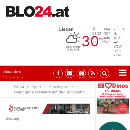
Liezen
Max :
40
°C
03:52
30
30
Min :
1018
°C
°C
18:25
30
Überwiege
WSW
nd bewölkt
0.53
km/h
Aktualisiert:
10.08.2026 –
10:31
Blo24
Sport
Stocksport
Gelungene Premiere auf der Stockbahn