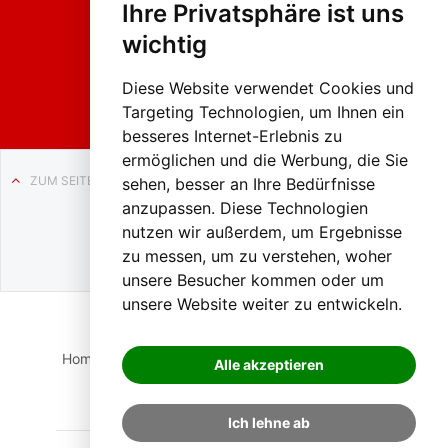
Ihre Privatsphäre ist uns
sumzug
2026
wichtig
Weissenb
ach in
Liezen
Diese Website verwendet Cookies und
Targeting Technologien, um Ihnen ein
besseres Internet-Erlebnis zu
ermöglichen und die Werbung, die Sie
ZUM SEITENANFANG
sehen, besser an Ihre Bedürfnisse
anzupassen. Diese Technologien
Auf BLO24.at werben?
nutzen wir außerdem, um Ergebnisse
+43 (0)664 2226600
zu messen, um zu verstehen, woher
unsere Besucher kommen oder um
unsere Website weiter zu entwickeln.
Home
Suche
Login
Impressum
Datenschutz
Alle akzeptieren
Kontakt
Ich lehne ab