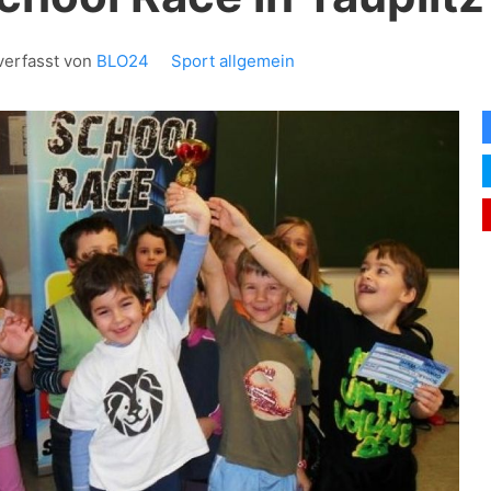
verfasst von
BLO24
Sport allgemein