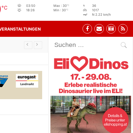
0
°C
03:50
Max : 30
36
°C
°C
18:26
Min : 30
1017
N 2.22 km/h
VERANSTALTUNGEN
Stehbeisl Stainach Öffnungszeiten