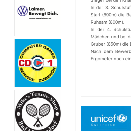
Sieger bei den Kna
In der 3. Schulst
Starl (890m) die B
Ruhsam (800m).
In der 4. Schulst
Mädchen und bei de
Gruber (850m) die 
Nach dem Bewerb 
Ergometer noch ei