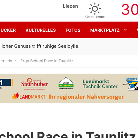
3
Liezen
Klarer Himmel
GUCKER
KULTURELLES
FOTOS
MARKTPLATZ
Gemeinsam für den SK Sturm
gemein
Ergo School Race in Tauplitz
chool Race in Tauplitz