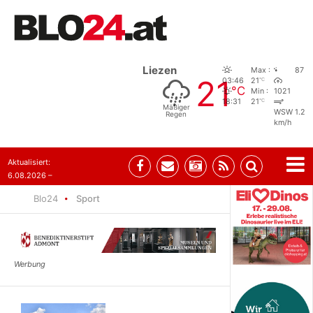
Liezen
Max :
87
21
°C
03:46
21
°C
Min :
1021
°C
18:31
21
Mäßiger
WSW 1.2
Regen
km/h
Aktualisiert:
6.08.2026 –
10:52
Blo24
Sport