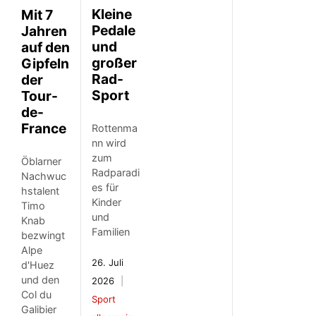
Kleine
Mit 7
Pedale
Jahren
und
auf den
großer
Gipfeln
Rad-
der
Sport
Tour-
de-
France
Rottenma
nn wird
zum
Öblarner
Radparadi
Nachwuc
es für
hstalent
Kinder
Timo
und
Knab
Familien
bezwingt
Alpe
26. Juli
d'Huez
und den
2026
Col du
Sport
Galibier