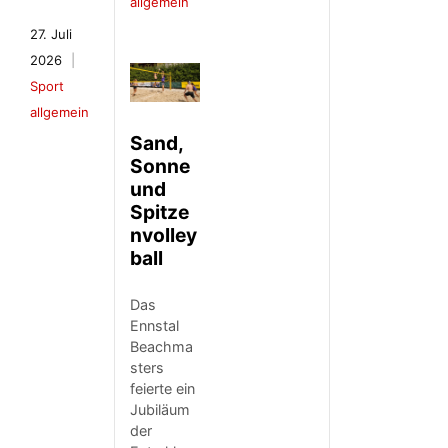
allgemein
27. Juli
2026
Sport
allgemein
Sand,
Sonne
und
Spitze
nvolley
ball
Das
Ennstal
Beachma
sters
feierte ein
Jubiläum
der