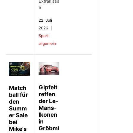
Extraklass
e
22. Juli
2026
Sport
allgemein
Gipfelt
Match
reffen
ball für
der Le-
den
Mans-
Summ
Ikonen
er Sale
in
bei
Gröbmi
Mike's