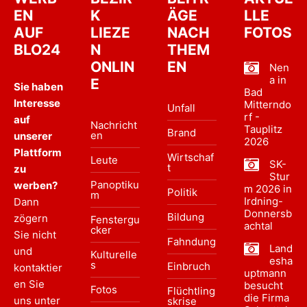
EN
K
ÄGE
LLE
AUF
LIEZE
NACH
FOTOS
BLO24
N
THEM
ONLIN
EN
Nen
a in
E
Sie haben
Bad
Interesse
Mitterndo
Unfall
rf -
auf
Nachricht
Tauplitz
Brand
en
unserer
2026
Plattform
Wirtschaf
Leute
SK-
t
zu
Stur
Panoptiku
werben?
m 2026 in
Politik
m
Irdning-
Dann
Donnersb
Bildung
zögern
Fenstergu
achtal
cker
Sie nicht
Fahndung
Land
und
Kulturelle
esha
s
Einbruch
kontaktier
uptmann
en Sie
besucht
Fotos
Flüchtling
die Firma
uns unter
skrise