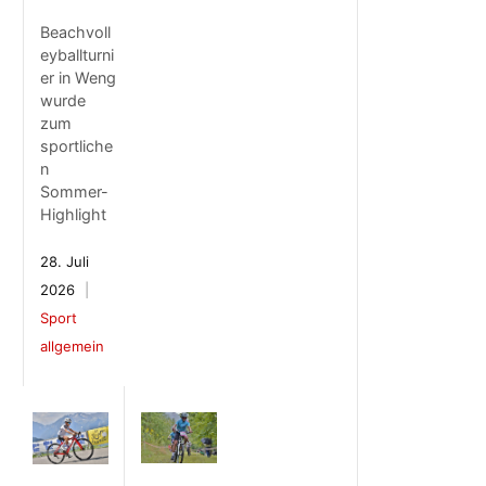
Beachvoll
eyballturni
er in Weng
wurde
zum
sportliche
n
Sommer-
Highlight
28. Juli
2026
Sport
allgemein