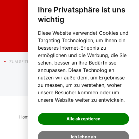
hing
Ihre Privatsphäre ist uns
sumzug
2026
wichtig
Weissenb
ach in
Liezen
Diese Website verwendet Cookies und
Targeting Technologien, um Ihnen ein
besseres Internet-Erlebnis zu
ermöglichen und die Werbung, die Sie
ZUM SEITENANFANG
sehen, besser an Ihre Bedürfnisse
anzupassen. Diese Technologien
Auf BLO24.at werben?
nutzen wir außerdem, um Ergebnisse
+43 (0)664 2226600
zu messen, um zu verstehen, woher
unsere Besucher kommen oder um
unsere Website weiter zu entwickeln.
Home
Suche
Login
Impressum
Datenschutz
Alle akzeptieren
Kontakt
Ich lehne ab