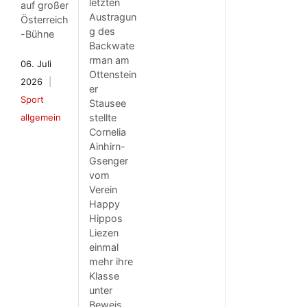
letzten
auf großer
Austragun
Österreich
g des
-Bühne
Backwate
rman am
06. Juli
Ottenstein
2026
er
Sport
Stausee
allgemein
stellte
Cornelia
Ainhirn-
Gsenger
vom
Verein
Happy
Hippos
Liezen
einmal
mehr ihre
Klasse
unter
Beweis.