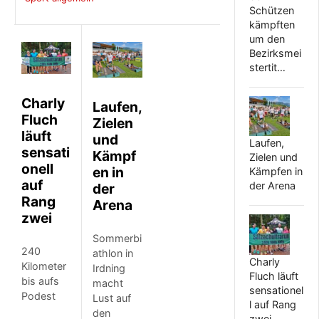
Schützen
kämpften
um den
Bezirksmei
stertit…
Charly
Laufen,
Fluch
Zielen
läuft
und
Laufen,
sensati
Kämpf
Zielen und
onell
en in
Kämpfen in
auf
der Arena
der
Rang
Arena
zwei
Sommerbi
240
athlon in
Charly
Kilometer
Irdning
Fluch läuft
bis aufs
macht
sensationel
Podest
Lust auf
l auf Rang
den
zwei…