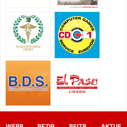
WERB
BEZIR
BEITR
AKTUE