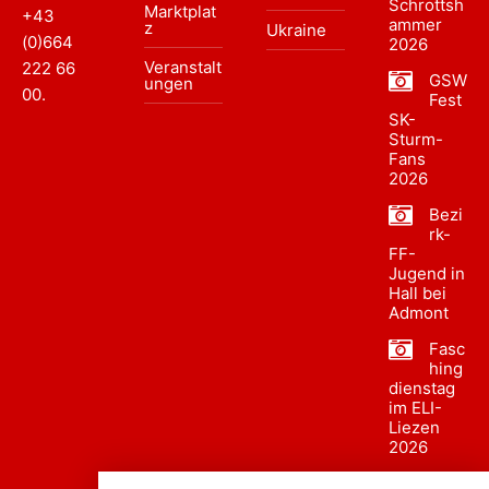
Schrottsh
Marktplat
+43
ammer
z
Ukraine
(0)664
2026
Veranstalt
222 66
GSW
ungen
00
.
Fest
SK-
Sturm-
Fans
2026
Bezi
rk-
FF-
Jugend in
Hall bei
Admont
Fasc
hing
dienstag
im ELI-
Liezen
2026
Fasc