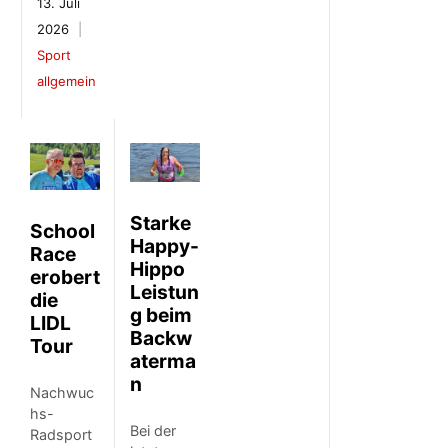
13. Juli
2026
Sport
allgemein
Starke
School
Happy-
Race
Hippo
erobert
Leistun
die
g beim
LIDL
Backw
Tour
aterma
n
Nachwuc
hs-
Bei der
Radsport