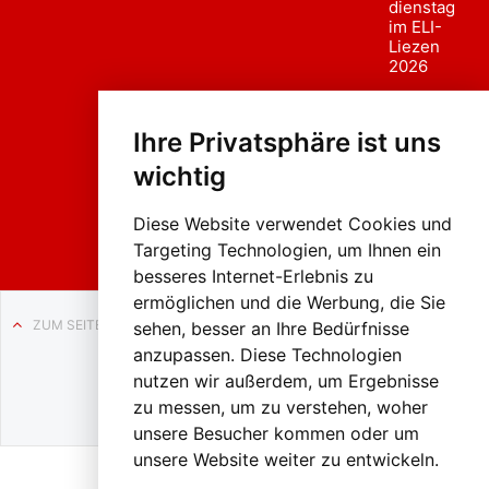
dienstag
im ELI-
Liezen
2026
Fasc
hing
Ihre Privatsphäre ist uns
sumzug
2026
wichtig
Weissenb
ach in
Liezen
Diese Website verwendet Cookies und
Targeting Technologien, um Ihnen ein
besseres Internet-Erlebnis zu
ermöglichen und die Werbung, die Sie
ZUM SEITENANFANG
sehen, besser an Ihre Bedürfnisse
anzupassen. Diese Technologien
Auf BLO24.at werben?
nutzen wir außerdem, um Ergebnisse
+43 (0)664 2226600
zu messen, um zu verstehen, woher
unsere Besucher kommen oder um
unsere Website weiter zu entwickeln.