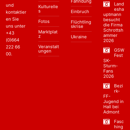
Fahndung
Land
und
Kulturelle
esha
s
Einbruch
kontaktier
uptmann
en Sie
besucht
Fotos
Flüchtling
die Firma
uns unter
skrise
Schrottsh
Marktplat
+43
ammer
z
Ukraine
(0)664
2026
Veranstalt
222 66
GSW
ungen
00
.
Fest
SK-
Sturm-
Fans
2026
Bezi
rk-
FF-
Jugend in
Hall bei
Admont
Fasc
hing