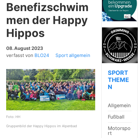
Benefizschwim
men der Happy
Hippos
08. August 2023
verfasst von
BLO24
Sport allgemein
SPORT
THEME
N
Allgemein
Fußball
Foto: HH
Gruppenbild der Happy Hippos im Alpenbad
Motorspo
rt