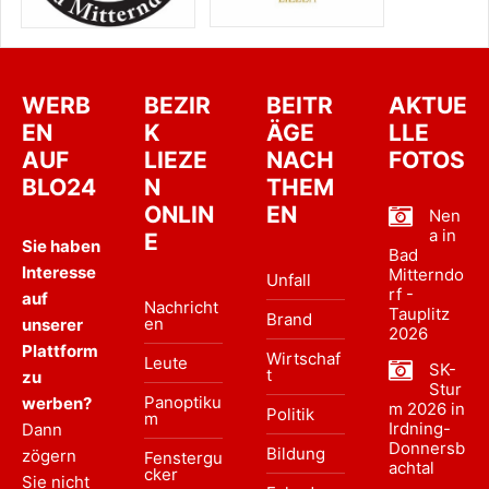
WERB
BEZIR
BEITR
AKTUE
EN
K
ÄGE
LLE
AUF
LIEZE
NACH
FOTOS
BLO24
N
THEM
ONLIN
EN
Nen
a in
E
Sie haben
Bad
Interesse
Mitterndo
Unfall
rf -
auf
Nachricht
Tauplitz
Brand
en
unserer
2026
Plattform
Wirtschaf
Leute
SK-
t
zu
Stur
Panoptiku
werben?
m 2026 in
Politik
m
Irdning-
Dann
Donnersb
Bildung
zögern
Fenstergu
achtal
cker
Sie nicht