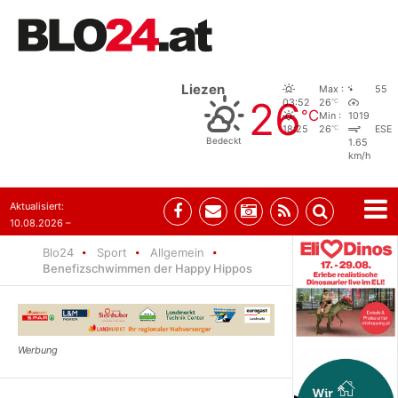
Liezen
Max :
55
26
°C
03:52
26
°C
Min :
1019
°C
18:25
26
ESE
Bedeckt
1.65
km/h
Aktualisiert:
10.08.2026 –
07:56
Blo24
Sport
Allgemein
Benefizschwimmen der Happy Hippos