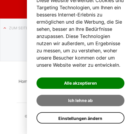
Diese Website verwendet Cookies und
Targeting Technologien, um Ihnen ein
besseres Internet-Erlebnis zu
ermöglichen und die Werbung, die Sie
ZUM SEITENANFANG
sehen, besser an Ihre Bedürfnisse
anzupassen. Diese Technologien
Auf BLO24.at werben?
nutzen wir außerdem, um Ergebnisse
+43 (0)664 2226600
zu messen, um zu verstehen, woher
unsere Besucher kommen oder um
unsere Website weiter zu entwickeln.
Home
Suche
Login
Impressum
Datenschutz
Alle akzeptieren
Kontakt
Ich lehne ab
© 2023 BLO24.at – Bezirk Liezen Online |
Cookies
Einstellungen ändern