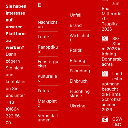
a in
E
Sie haben
Bad
Interesse
Mitterndo
Unfall
rf -
auf
Nachricht
Tauplitz
Brand
en
unserer
2026
Plattform
Wirtschaf
Leute
SK-
t
zu
Stur
Panoptiku
werben?
m 2026 in
Politik
m
Irdning-
Dann
Donnersb
Bildung
zögern
Fenstergu
achtal
cker
Sie nicht
Fahndung
Land
und
Kulturelle
esha
s
Einbruch
kontaktier
uptmann
en Sie
besucht
Fotos
Flüchtling
die Firma
uns unter
skrise
Schrottsh
Marktplat
+43
ammer
z
Ukraine
(0)664
2026
Veranstalt
222 66
GSW
ungen
00
.
Fest