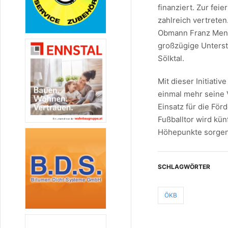
finanziert. Zur fe
zahlreich vertret
Obmann Franz Menn
großzügige Unterst
Sölktal.
Mit dieser Initiativ
einmal mehr seine 
Einsatz für die Fö
Fußballtor wird kün
Höhepunkte sorgen
SCHLAGWÖRTER
ÖKB