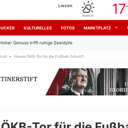
17
Liezen
Bedeckt
GUCKER
KULTURELLES
FOTOS
MARKTPLATZ
Gemeinsam für den SK Sturm
ball
Neues ÖKB-Tor für die Fußball-Zukunft
ÖKB-Tor für die Fußba