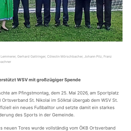
Lemmerer, Gerhard Gattringer, Cölestin Mörschbacher, Johann Pilz, Franz
hachner
nterstützt WSV mit großzügiger Spende
chte am Pfingstmontag, dem 25. Mai 2026, am Sportplatz
 Ortsverband St. Nikolai im Sölktal übergab dem WSV St.
ffiziell ein neues Fußballtor und setzte damit ein starkes
rderung des Sports in der Gemeinde.
es neuen Tores wurde vollständig vom ÖKB Ortsverband