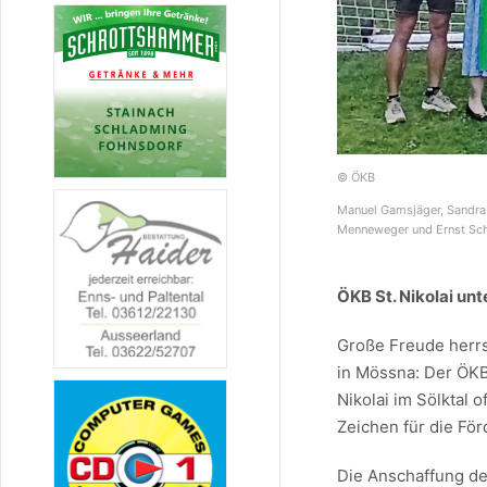
© ÖKB
Manuel Gamsjäger, Sandra 
Menneweger und Ernst Sc
ÖKB St. Nikolai u
Große Freude herrs
in Mössna: Der ÖKB
Nikolai im Sölktal o
Zeichen für die Fö
Die Anschaffung d