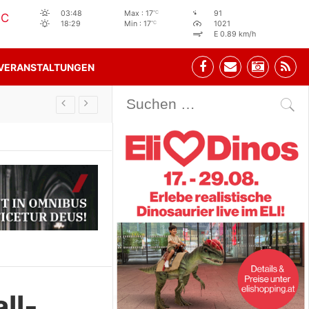
°C
03:48
Max : 17
91
°C
°C
18:29
Min : 17
1021
E 0.89 km/h
VERANSTALTUNGEN
Stehbeisl Stainach Öffnungszeiten
ll-