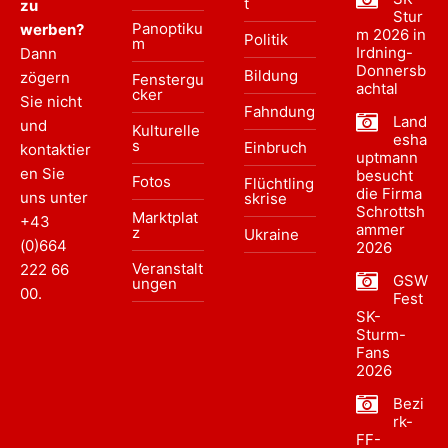
t
zu
Stur
Panoptiku
werben?
m 2026 in
Politik
m
Irdning-
Dann
Donnersb
Bildung
zögern
Fenstergu
achtal
cker
Sie nicht
Fahndung
Land
und
Kulturelle
esha
s
Einbruch
kontaktier
uptmann
en Sie
besucht
Fotos
Flüchtling
die Firma
uns unter
skrise
Schrottsh
Marktplat
+43
ammer
z
Ukraine
(0)664
2026
Veranstalt
222 66
GSW
ungen
00
.
Fest
SK-
Sturm-
Fans
2026
Bezi
rk-
FF-