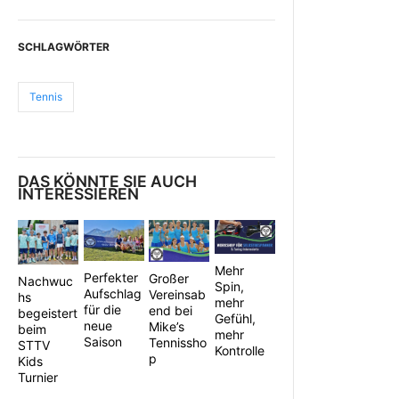
SCHLAGWÖRTER
Tennis
DAS KÖNNTE SIE AUCH
INTERESSIEREN
Mehr
Perfekter
Großer
Nachwuc
Spin,
Aufschlag
Vereinsab
hs
mehr
für die
end bei
begeistert
Gefühl,
neue
Mike’s
beim
mehr
Saison
Tennissho
STTV
Kontrolle
p
Kids
Turnier