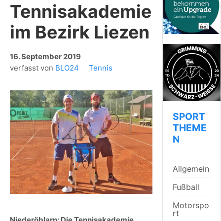
Tennisakademie
im Bezirk Liezen
16. September 2019
verfasst von
BLO24
Tennis
SPORT
THEME
N
Allgemein
Fußball
Motorspo
rt
Niederöblarn: Die Tennisakademie