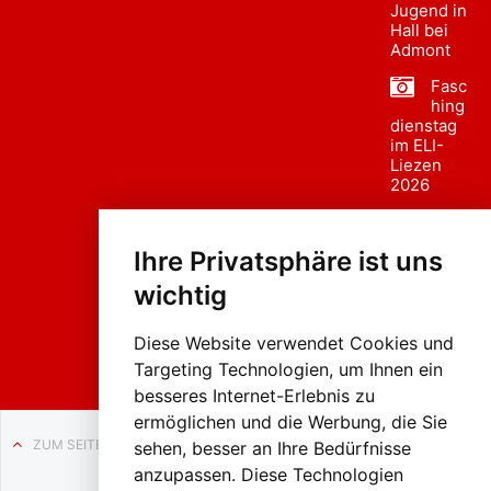
Jugend in
Hall bei
Admont
Fasc
hing
dienstag
im ELI-
Liezen
2026
Fasc
hing
Ihre Privatsphäre ist uns
sumzug
2026
wichtig
Weissenb
ach in
Liezen
Diese Website verwendet Cookies und
Targeting Technologien, um Ihnen ein
besseres Internet-Erlebnis zu
ermöglichen und die Werbung, die Sie
ZUM SEITENANFANG
sehen, besser an Ihre Bedürfnisse
anzupassen. Diese Technologien
Auf BLO24.at werben?