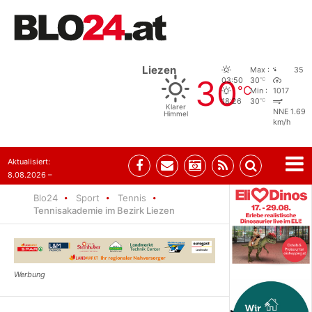
Liezen
Max :
35
30
°C
03:50
30
°C
Min :
1017
°C
18:26
30
Klarer
NNE 1.69
Himmel
km/h
Aktualisiert:
8.08.2026 –
07:35
Blo24
Sport
Tennis
Tennisakademie im Bezirk Liezen