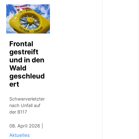
e
r
b
e
i
A
r
Frontal
b
e
gestreift
i
und in den
t
Wald
s
u
geschleud
n
ert
f
a
l
Schwerverletzter
l
nach Unfall auf
i
der B117
n
H
08. April 2026
a
u
Aktuelles