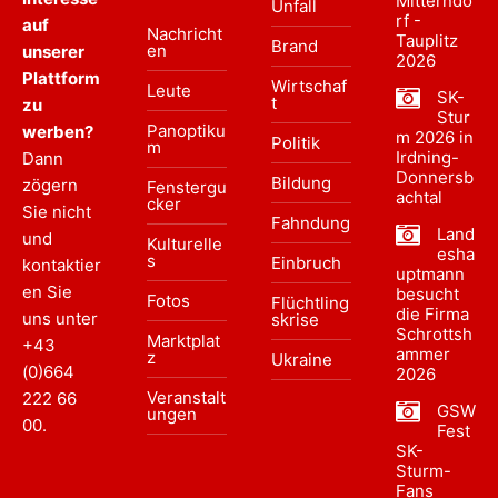
Mitterndo
Unfall
rf -
auf
Nachricht
Tauplitz
Brand
en
unserer
2026
Plattform
Wirtschaf
Leute
SK-
t
zu
Stur
Panoptiku
werben?
m 2026 in
Politik
m
Irdning-
Dann
Donnersb
Bildung
zögern
Fenstergu
achtal
cker
Sie nicht
Fahndung
Land
und
Kulturelle
esha
s
Einbruch
kontaktier
uptmann
en Sie
besucht
Fotos
Flüchtling
die Firma
uns unter
skrise
Schrottsh
Marktplat
+43
ammer
z
Ukraine
(0)664
2026
Veranstalt
222 66
GSW
ungen
00
.
Fest
SK-
Sturm-
Fans