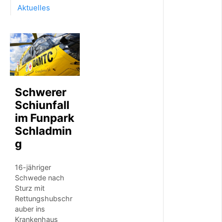
i
Aktuelles
w
i
l
l
i
g
e
p
a
Schwerer
c
Schiunfall
k
im Funpark
t
e
Schladmin
n
g
a
u
f
16-jähriger
d
Schwede nach
e
Sturz mit
r
Rettungshubschr
A
auber ins
l
m
Krankenhaus