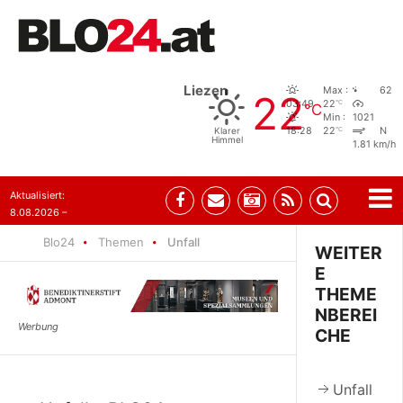
Liezen
Max :
62
22
°C
03:49
22
°C
Min :
1021
°C
Klarer
18:28
22
N
Himmel
1.81 km/h
Aktualisiert:
8.08.2026 –
07:35
Blo24
Themen
Unfall
WEITER
E
THEME
NBEREI
CHE
Unfall