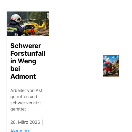
s
v
e
r
l
e
t
z
Schwerer
t
Forstunfall
7
in Weng
.
bei
A
Admont
U
G
U
Arbeiter von Ast
S
getroffen und
T
schwer verletzt
2
0
gerettet
2
6
28. März 2026
N
Aktuelles
e