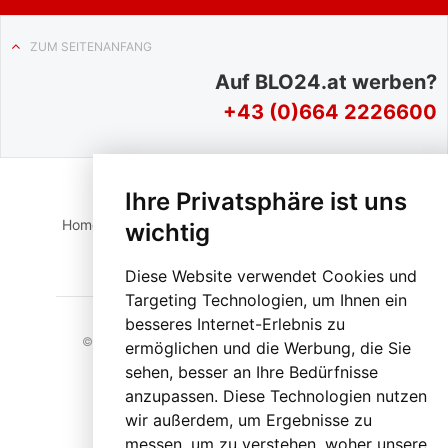
ZUM SEITENANFANG
Auf BLO24.at werben?
+43 (0)664 2226600
Ihre Privatsphäre ist uns
Home
Suche
Login
Impressum
Datenschutz
wichtig
Kontakt
Diese Website verwendet Cookies und
Targeting Technologien, um Ihnen ein
besseres Internet-Erlebnis zu
© 2023 BLO24.at – Bezirk Liezen Online |
Cookies
ermöglichen und die Werbung, die Sie
sehen, besser an Ihre Bedürfnisse
anzupassen. Diese Technologien nutzen
wir außerdem, um Ergebnisse zu
messen, um zu verstehen, woher unsere