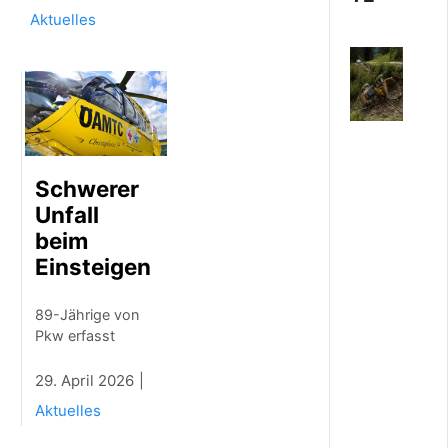
Aktuelles
8
.
A
U
G
U
S
Schwerer
T
Unfall
2
0
beim
2
Einsteigen
6
2
6
89-Jährige von
-
Pkw erfasst
J
ä
29. April 2026
h
r
Aktuelles
i
g