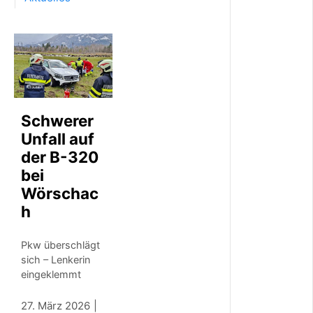
u
e
s
E
i
n
s
a
Schwerer
t
z
Unfall auf
f
der B-320
a
h
bei
r
Wörschac
z
h
e
u
g
Pkw überschlägt
f
sich – Lenkerin
ü
eingeklemmt
r
U
n
27. März 2026