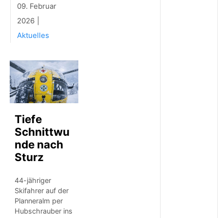
09. Februar
e
g
2026
i
o
Aktuelles
n
a
l
e
r
S
t
r
o
Tiefe
m
Schnittwu
f
nde nach
ü
r
Sturz
u
n
44-jähriger
s
e
Skifahrer auf der
r
Planneralm per
e
Hubschrauber ins