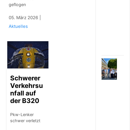
k
geflogen
r
ä
05. März 2026
f
t
Aktuelles
i
g
a
n
6
.
A
Schwerer
U
G
Verkehrsu
U
nfall auf
S
der B320
T
2
0
Pkw-Lenker
2
schwer verletzt
6
R