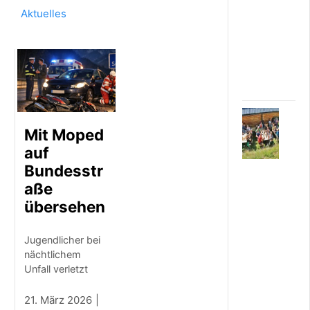
t
Aktuelles
e
r
b
u
r
g
7
.
Mit Moped
A
auf
U
Bundesstr
G
U
aße
S
übersehen
T
2
0
Jugendlicher bei
2
nächtlichem
6
Unfall verletzt
F
r
21. März 2026
e