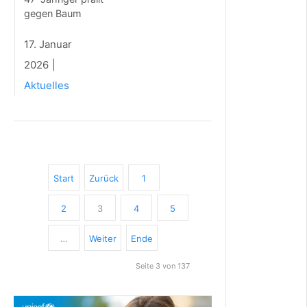
i
e
gegen Baum
b
t
17. Januar
e
2026
r
H
Aktuelles
o
f
v
e
r
k
a
Start
Zurück
1
u
f
b
2
3
4
5
e
i
…
Weiter
Ende
T
r
Seite 3 von 137
a
c
h