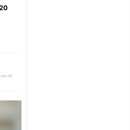
320
7 von 137