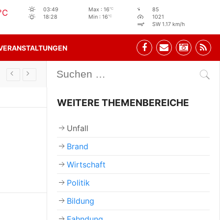
°C
03:49
Max : 16
85
°C
°C
18:28
Min : 16
1021
SW 1.17 km/h
VERANSTALTUNGEN
Stehbeisl Stainach Öffnungszeiten
WEITERE THEMENBEREICHE
Unfall
Brand
Wirtschaft
Politik
Bildung
Fahndung