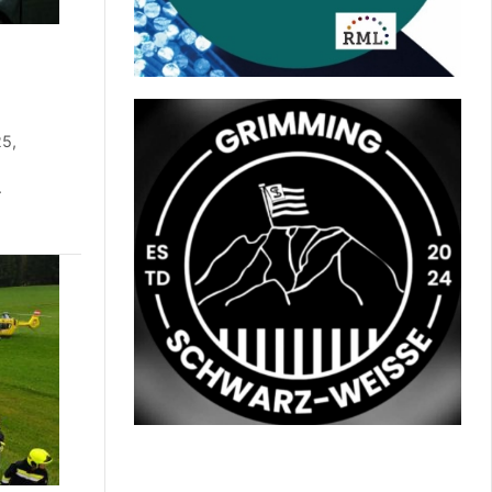
25,
.