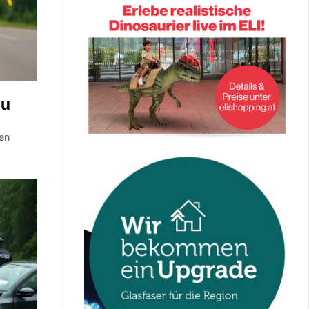
au
en