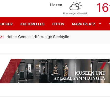
16
Liezen
Überwiegend bewölkt
GUCKER
KULTURELLES
FOTOS
MARKTPLATZ
Gemeinsam für den SK Sturm