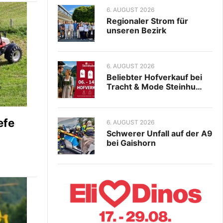
6. AUGUST 2026
Regionaler Strom für
unseren Bezirk
6. AUGUST 2026
Beliebter Hofverkauf bei
Tracht & Mode Steinhu…
efe
6. AUGUST 2026
Schwerer Unfall auf der A9
bei Gaishorn