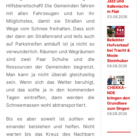
Jazz und
Hilfsbereitschaft! Die Gemeinden fahren
italienische
m Flair
mit allen Fahrzeugen und tun ihr
03.08.2026
Möglichstes, damit sie Straßen und
Wege vom Schnee freihalten. Dass sich
der dann am Straßenrand und teils auch
Beliebter
auf Parkstreifen anhäuft ist ja nicht so
Hofverkauf
bei Tracht &
verwunderlich. Räumen und Wegräumen
Mode
sind zwei Paar Schuhe und die
Steinhuber
06.08.2026
Ressourcen der Gemeinden begrenzt.
Man kann ja nicht überall gleichzeitig
sein. Wenn sich das Wetter beruhigt,
CHEKKA-
und das sollte ja in den kommenden
NOE
Tagen eintreffen, dann werden die
bringen den
Grundlsee
Schneemassen wohl abtransportiert.
zum Singen
08.08.2026
Bis es aber soweit ist sollten wir
einander beistehen und helfen. Nicht
warten bis das Kreuz des Nachbarn