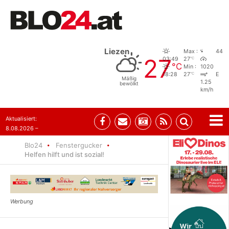
Liezen
Max :
44
27
°C
03:49
27
°C
Min :
1020
°C
18:28
27
E
Mäßig
1.25
bewölkt
km/h
Aktualisiert:
8.08.2026 –
07:35
Blo24
Fenstergucker
Helfen hilft und ist sozial!