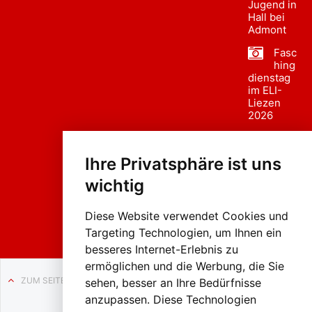
Jugend in
Hall bei
Admont
Fasc
hing
dienstag
im ELI-
Liezen
2026
Fasc
hing
Ihre Privatsphäre ist uns
sumzug
2026
wichtig
Weissenb
ach in
Liezen
Diese Website verwendet Cookies und
Targeting Technologien, um Ihnen ein
besseres Internet-Erlebnis zu
ermöglichen und die Werbung, die Sie
ZUM SEITENANFANG
sehen, besser an Ihre Bedürfnisse
anzupassen. Diese Technologien
Auf BLO24.at werben?