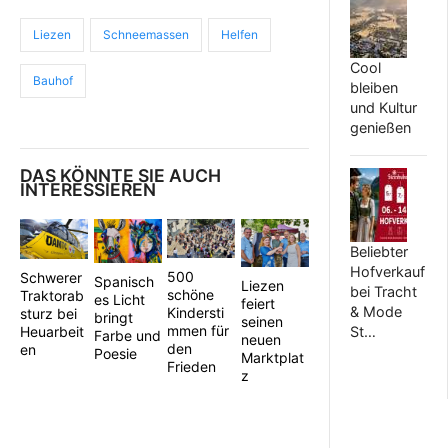
Liezen
Schneemassen
Helfen
Cool
Bauhof
bleiben
und Kultur
genießen
DAS KÖNNTE SIE AUCH
INTERESSIEREN
Beliebter
Hofverkauf
500
Schwerer
Spanisch
Liezen
bei Tracht
schöne
Traktorab
es Licht
feiert
& Mode
Kindersti
sturz bei
bringt
seinen
mmen für
St…
Heuarbeit
Farbe und
neuen
den
en
Poesie
Marktplat
Frieden
z