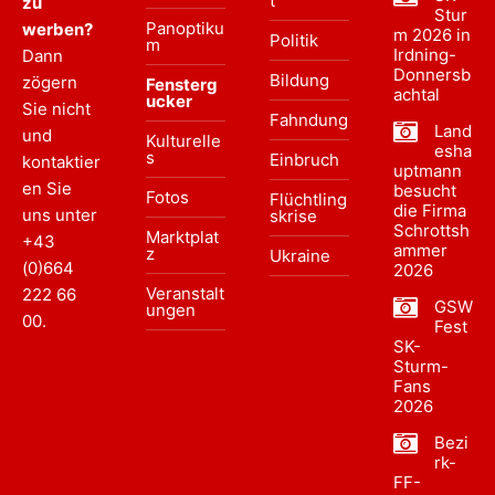
t
zu
Stur
Panoptiku
werben?
m 2026 in
Politik
m
Irdning-
Dann
Donnersb
Bildung
zögern
Fensterg
achtal
ucker
Sie nicht
Fahndung
Land
und
Kulturelle
esha
s
Einbruch
kontaktier
uptmann
en Sie
besucht
Fotos
Flüchtling
die Firma
uns unter
skrise
Schrottsh
Marktplat
+43
ammer
z
Ukraine
(0)664
2026
Veranstalt
222 66
GSW
ungen
00
.
Fest
SK-
Sturm-
Fans
2026
Bezi
rk-
FF-