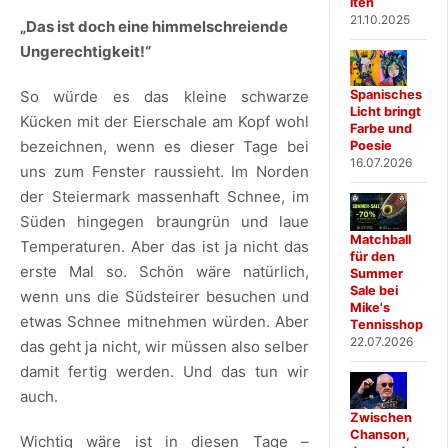
iten
21.10.2025
„Das ist doch eine himmelschreiende
Ungerechtigkeit!“
So würde es das kleine schwarze
Spanisches
Licht bringt
Kücken mit der Eierschale am Kopf wohl
Farbe und
bezeichnen, wenn es dieser Tage bei
Poesie
16.07.2026
uns zum Fenster raussieht. Im Norden
der Steiermark massenhaft Schnee, im
Süden hingegen braungrün und laue
Matchball
Temperaturen. Aber das ist ja nicht das
für den
erste Mal so. Schön wäre natürlich,
Summer
Sale bei
wenn uns die Südsteirer besuchen und
Mike's
etwas Schnee mitnehmen würden. Aber
Tennisshop
22.07.2026
das geht ja nicht, wir müssen also selber
damit fertig werden. Und das tun wir
auch.
Zwischen
Chanson,
Wichtig wäre ist in diesen Tage –