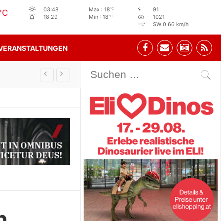
°C
03:48
Max : 18
91
°C
°C
18:29
Min : 18
1021
SW 0.66 km/h
VERANSTALTUNGEN
Stehbeisl Stainach Öffnungszeiten
n