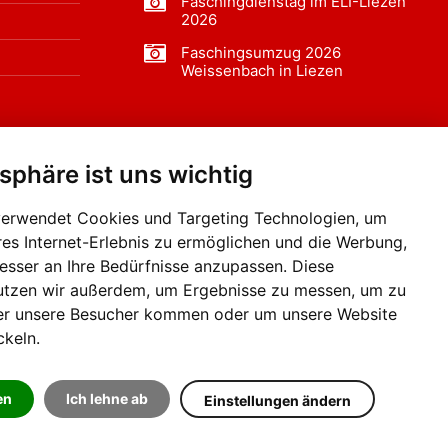
Faschingdienstag im ELI-Liezen
2026
Faschingsumzug 2026
Weissenbach in Liezen
tsphäre ist uns wichtig
f BLO24.at werben?
+43 (0)664 2226600
verwendet Cookies und Targeting Technologien, um
res Internet-Erlebnis zu ermöglichen und die Werbung,
besser an Ihre Bedürfnisse anzupassen. Diese
utzen wir außerdem, um Ergebnisse zu messen, um zu
er unsere Besucher kommen oder um unsere Website
ckeln.
en
Ich lehne ab
Einstellungen ändern