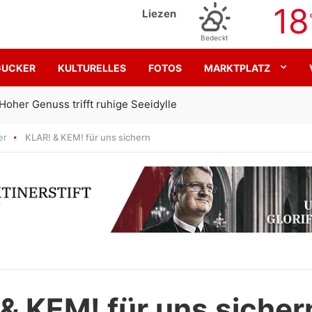
18
Liezen
Bedeckt
GUCKER
KULTURELLES
FOTOS
MARKTPLATZ
Gemeinsam für den SK Sturm
er
KLAR! & KEM! für uns sichern
& KEM! für uns sicher