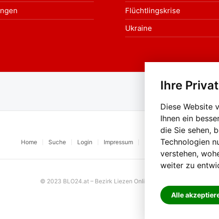
ungen
Flüchtlingskrise
Ukraine
Ihre Priva
Au
Diese Website 
Ihnen ein besse
die Sie sehen, 
Technologien n
Home
Suche
Login
Impressum
Datenschutz
Kontakt
verstehen, woh
weiter zu entwi
© 2023 BLO24.at – Bezirk Liezen Online |
Cookies
Alle akzeptier