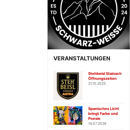
VERANSTALTUNGEN
Stehbeisl Stainach
Öffnungszeiten
21.10.2025
Spanisches Licht
bringt Farbe und
Poesie
16.07.2026