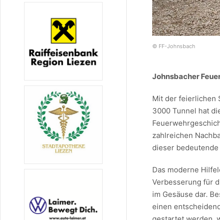
© FF-Johnsbach
Johnsbacher Feuerw
Mit der feierlichen
3000 Tunnel hat di
Feuerwehrgeschicht
zahlreichen Nachb
dieser bedeutende 
Das moderne Hilfele
Verbesserung für d
im Gesäuse dar. Be
einen entscheidend
gestartet werden, 