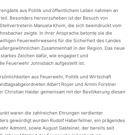
rengäste aus Politik und öffentlichem Leben nahmen an
n teil. Besonders hervorzuheben ist der Besuch von
ellvertreterin Manuela Khom, die sich beeindruckt vom
nsbacher zeigte. In ihrer Ansprache betonte sie die
willigen Feuerwehrwesens für die Sicherheit des Landes
außergewöhnlichen Zusammenhalt in der Region. Das neue
 starkes Zeichen dafür, wie engagiert und
die Feuerwehr Johnsbach aufgestellt ist.
sönlichkeiten aus Feuerwehr, Politik und Wirtschaft
Landtagsabgeordneten Albert Royer und Armin Forstner
r Christian Haider gemeinsam mit der Bevölkerung diesen
unkt waren die zahlreichen Ehrungen verdienter
ers gewürdigt wurden Rudolf Haberfellner, ein prägendes
wehr Admont, sowie August Gasteiner, der bereits seit