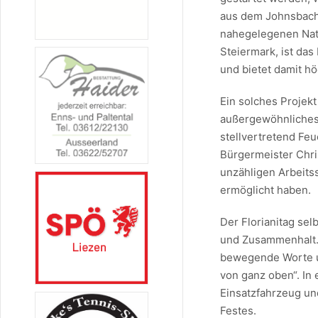
aus dem Johnsbach 
nahegelegenen Nati
Steiermark, ist das
und bietet damit hö
Ein solches Projek
außergewöhnliches
stellvertretend F
Bürgermeister Chris
unzähligen Arbeits
ermöglicht haben.
Der Florianitag se
und Zusammenhalt. 
bewegende Worte u
von ganz oben“. In
Einsatzfahrzeug un
Festes.