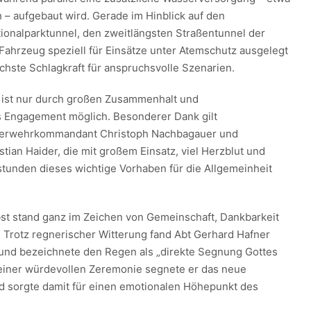
– aufgebaut wird. Gerade im Hinblick auf den
onalparktunnel, den zweitlängsten Straßentunnel der
 Fahrzeug speziell für Einsätze unter Atemschutz ausgelegt
chste Schlagkraft für anspruchsvolle Szenarien.
t ist nur durch großen Zusammenhalt und
 Engagement möglich. Besonderer Dank gilt
euerwehrkommandant Christoph Nachbagauer und
tian Haider, die mit großem Einsatz, viel Herzblut und
stunden dieses wichtige Vorhaben für die Allgemeinheit
lbst stand ganz im Zeichen von Gemeinschaft, Dankbarkeit
Trotz regnerischer Witterung fand Abt Gerhard Hafner
nd bezeichnete den Regen als „direkte Segnung Gottes
 einer würdevollen Zeremonie segnete er das neue
d sorgte damit für einen emotionalen Höhepunkt des