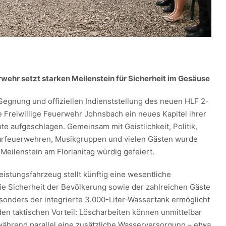
ehr setzt starken Meilenstein für Sicherheit im Gesäuse
 Segnung und offiziellen Indienststellung des neuen HLF 2-
e Freiwillige Feuerwehr Johnsbach ein neues Kapitel ihrer
e aufgeschlagen. Gemeinsam mit Geistlichkeit, Politik,
arfeuerwehren, Musikgruppen und vielen Gästen wurde
Meilenstein am Florianitag würdig gefeiert.
istungsfahrzeug stellt künftig eine wesentliche
ie Sicherheit der Bevölkerung sowie der zahlreichen Gäste
sonders der integrierte 3.000-Liter-Wassertank ermöglicht
en taktischen Vorteil: Löscharbeiten können unmittelbar
während parallel eine zusätzliche Wasserversorgung – etwa