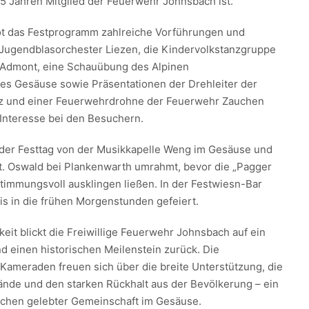
 Jahren Mitglied der Feuerwehr Johnsbach ist.
ot das Festprogramm zahlreiche Vorführungen und
Jugendblasorchester Liezen, die Kindervolkstanzgruppe
 Admont, eine Schauübung des Alpinen
es Gesäuse sowie Präsentationen der Drehleiter der
z und einer Feuerwehrdrohne der Feuerwehr Zauchen
 Interesse bei den Besuchern.
der Festtag von der Musikkapelle Weng im Gesäuse und
. Oswald bei Plankenwarth umrahmt, bevor die „Pagger
immungsvoll ausklingen ließen. In der Festwiesn-Bar
is in die frühen Morgenstunden gefeiert.
eit blickt die Freiwillige Feuerwehr Johnsbach auf ein
d einen historischen Meilenstein zurück. Die
ameraden freuen sich über die breite Unterstützung, die
ände und den starken Rückhalt aus der Bevölkerung – ein
ichen gelebter Gemeinschaft im Gesäuse.