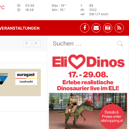
°C
03:49
Max : 16
89
°C
°C
18:28
Min : 16
1022
SW 1.17 km/h
VERANSTALTUNGEN
Stehbeisl Stainach Öffnungszeiten