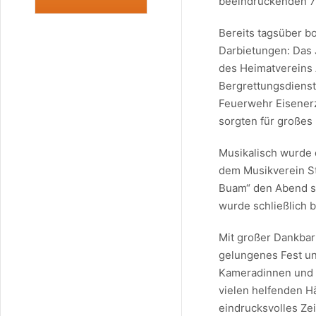
beeindruckenden 75
Bereits tagsüber b
Darbietungen: Das 
des Heimatvereins
Bergrettungsdienst
Feuerwehr Eisener
sorgten für großes
Musikalisch wurde 
dem Musikverein St
Buam“ den Abend st
wurde schließlich b
Mit großer Dankbark
gelungenes Fest un
Kameradinnen und K
vielen helfenden H
eindrucksvolles Ze