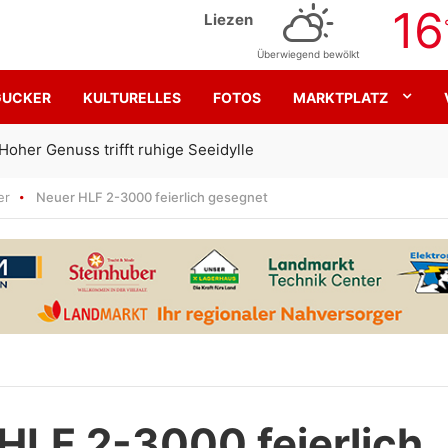
16
Liezen
Überwiegend bewölkt
GUCKER
KULTURELLES
FOTOS
MARKTPLATZ
Gemeinsam für den SK Sturm
er
Neuer HLF 2-3000 feierlich gesegnet
HLF 2-3000 feierlich