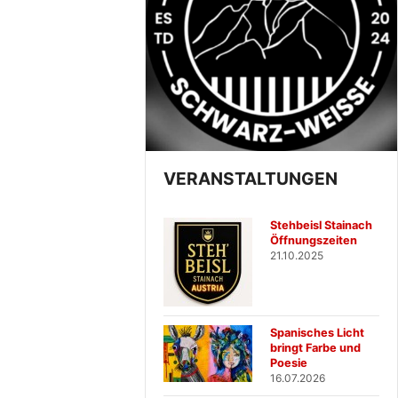
VERANSTALTUNGEN
Stehbeisl Stainach
Öffnungszeiten
21.10.2025
Spanisches Licht
bringt Farbe und
Poesie
16.07.2026