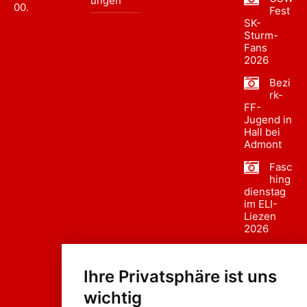
ungen
00
.
Fest
SK-
Sturm-
Fans
2026
Bezi
rk-
FF-
Jugend in
Hall bei
Admont
Fasc
hing
dienstag
im ELI-
Liezen
2026
Fasc
hing
Ihre Privatsphäre ist uns
sumzug
2026
wichtig
Weissenb