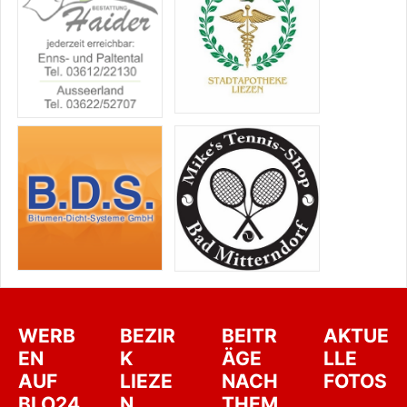
WERB
BEZIR
BEITR
AKTUE
EN
K
ÄGE
LLE
AUF
LIEZE
NACH
FOTOS
BLO24
N
THEM