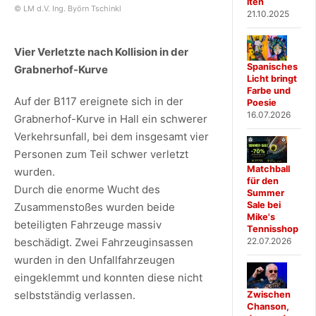
iten
© LM d.V. Ing. Byörn Tschinkl
21.10.2025
Vier Verletzte nach Kollision in der
Spanisches
Grabnerhof-Kurve
Licht bringt
Farbe und
Auf der B117 ereignete sich in der
Poesie
16.07.2026
Grabnerhof-Kurve in Hall ein schwerer
Verkehrsunfall, bei dem insgesamt vier
Personen zum Teil schwer verletzt
Matchball
wurden.
für den
Durch die enorme Wucht des
Summer
Sale bei
Zusammenstoßes wurden beide
Mike's
beteiligten Fahrzeuge massiv
Tennisshop
22.07.2026
beschädigt. Zwei Fahrzeuginsassen
wurden in den Unfallfahrzeugen
eingeklemmt und konnten diese nicht
selbstständig verlassen.
Zwischen
Chanson,