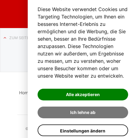
ach in
Liezen
Diese Website verwendet Cookies und
Targeting Technologien, um Ihnen ein
besseres Internet-Erlebnis zu
ermöglichen und die Werbung, die Sie
ZUM SEITENANFANG
sehen, besser an Ihre Bedürfnisse
anzupassen. Diese Technologien
Auf BLO24.at werben?
nutzen wir außerdem, um Ergebnisse
+43 (0)664 2226600
zu messen, um zu verstehen, woher
unsere Besucher kommen oder um
unsere Website weiter zu entwickeln.
Home
Suche
Login
Impressum
Datenschutz
Alle akzeptieren
Kontakt
Ich lehne ab
© 2023 BLO24.at – Bezirk Liezen Online |
Cookies
Einstellungen ändern