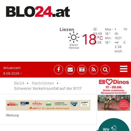
Liezen
Max :
70
18
°C
03:49
18
°C
Min :
1021
°C
18:28
18
S
Klarer
2.36
Himmel
km/h
Aktualisiert:
8.08.2026 –
07:35
Blo24
Nachrichten
Schwerer Verkehrsunfall auf der B117