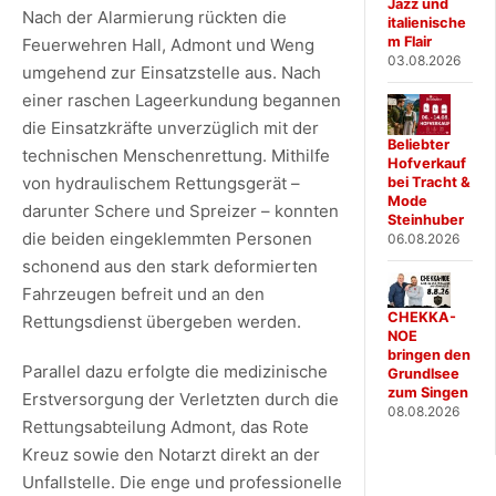
Jazz und
Nach der Alarmierung rückten die
italienische
m Flair
Feuerwehren Hall, Admont und Weng
03.08.2026
umgehend zur Einsatzstelle aus. Nach
einer raschen Lageerkundung begannen
die Einsatzkräfte unverzüglich mit der
Beliebter
technischen Menschenrettung. Mithilfe
Hofverkauf
von hydraulischem Rettungsgerät –
bei Tracht &
Mode
darunter Schere und Spreizer – konnten
Steinhuber
die beiden eingeklemmten Personen
06.08.2026
schonend aus den stark deformierten
Fahrzeugen befreit und an den
CHEKKA-
Rettungsdienst übergeben werden.
NOE
bringen den
Parallel dazu erfolgte die medizinische
Grundlsee
zum Singen
Erstversorgung der Verletzten durch die
08.08.2026
Rettungsabteilung Admont, das Rote
Kreuz sowie den Notarzt direkt an der
Unfallstelle. Die enge und professionelle