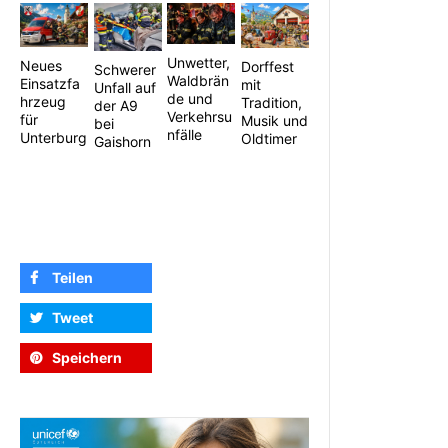
Unwetter,
Neues
Dorffest
Schwerer
Waldbrän
Einsatzfa
mit
Unfall auf
de und
hrzeug
Tradition,
der A9
Verkehrsu
für
Musik und
bei
nfälle
Unterburg
Oldtimer
Gaishorn
Teilen
Tweet
Speichern