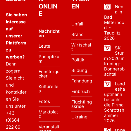
ONLIN
EN
Nen
a in
E
Sie haben
Bad
Interesse
Mitterndo
Unfall
rf -
auf
Nachricht
Tauplitz
Brand
en
unserer
2026
Plattform
Wirtschaf
Leute
SK-
t
zu
Stur
Panoptiku
werben?
m 2026 in
Politik
m
Irdning-
Dann
Donnersb
Bildung
zögern
Fenstergu
achtal
cker
Sie nicht
Fahndung
Land
und
Kulturelle
esha
s
Einbruch
kontaktier
uptmann
en Sie
besucht
Fotos
Flüchtling
die Firma
uns unter
skrise
Schrottsh
Marktplat
+43
ammer
z
Ukraine
(0)664
2026
Veranstalt
222 66
GSW