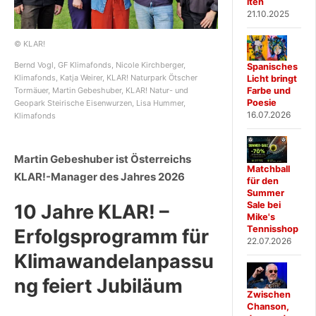
iten
21.10.2025
© KLAR!
Bernd Vogl, GF Klimafonds, Nicole Kirchberger,
Spanisches
Klimafonds, Katja Weirer, KLAR! Naturpark Ötscher
Licht bringt
Tormäuer, Martin Gebeshuber, KLAR! Natur- und
Farbe und
Poesie
Geopark Steirische Eisenwurzen, Lisa Hummer,
16.07.2026
Klimafonds
Martin Gebeshuber ist Österreichs
Matchball
KLAR!-Manager des Jahres 2026
für den
Summer
Sale bei
10 Jahre KLAR! –
Mike's
Tennisshop
Erfolgsprogramm für
22.07.2026
Klimawandelanpassu
ng feiert Jubiläum
Zwischen
Chanson,