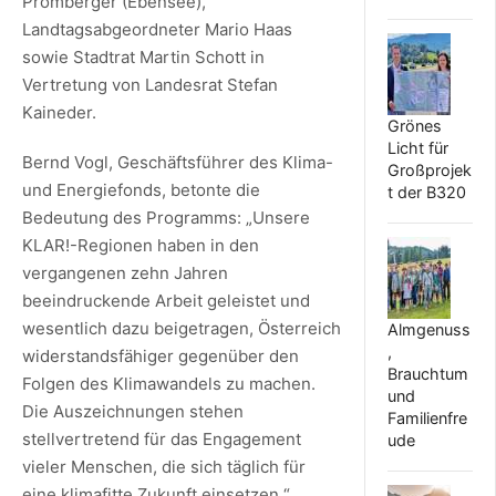
Promberger (Ebensee),
Landtagsabgeordneter Mario Haas
sowie Stadtrat Martin Schott in
Vertretung von Landesrat Stefan
Kaineder.
Grönes
Licht für
Bernd Vogl, Geschäftsführer des Klima-
Großprojek
und Energiefonds, betonte die
t der B320
Bedeutung des Programms: „Unsere
KLAR!-Regionen haben in den
vergangenen zehn Jahren
beeindruckende Arbeit geleistet und
wesentlich dazu beigetragen, Österreich
Almgenuss
,
widerstandsfähiger gegenüber den
Brauchtum
Folgen des Klimawandels zu machen.
und
Die Auszeichnungen stehen
Familienfre
stellvertretend für das Engagement
ude
vieler Menschen, die sich täglich für
eine klimafitte Zukunft einsetzen.“