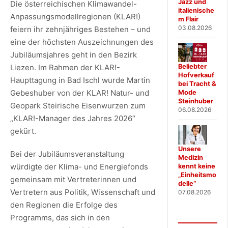
Jazz und
Die österreichischen Klimawandel-
italienische
Anpassungsmodellregionen (KLAR!)
m Flair
03.08.2026
feiern ihr zehnjähriges Bestehen – und
eine der höchsten Auszeichnungen des
Jubiläumsjahres geht in den Bezirk
Liezen. Im Rahmen der KLAR!-
Beliebter
Hofverkauf
Haupttagung in Bad Ischl wurde Martin
bei Tracht &
Gebeshuber von der KLAR! Natur- und
Mode
Steinhuber
Geopark Steirische Eisenwurzen zum
06.08.2026
„KLAR!-Manager des Jahres 2026“
gekürt.
Unsere
Bei der Jubiläumsveranstaltung
Medizin
würdigte der Klima- und Energiefonds
kennt keine
„Einheitsmo
gemeinsam mit Vertreterinnen und
delle“
Vertretern aus Politik, Wissenschaft und
07.08.2026
den Regionen die Erfolge des
Programms, das sich in den