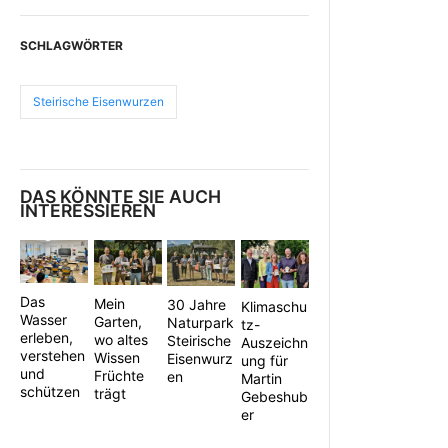
SCHLAGWÖRTER
Steirische Eisenwurzen
DAS KÖNNTE SIE AUCH
INTERESSIEREN
Das
Mein
30 Jahre
Klimaschu
Wasser
Garten,
Naturpark
tz-
erleben,
wo altes
Steirische
Auszeichn
verstehen
Wissen
Eisenwurz
ung für
und
Früchte
en
Martin
schützen
trägt
Gebeshub
er