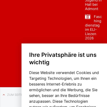
Jugend in
Hall bei
Admont
Fasc
hing
dienstag
im ELI-
Liezen
2026
Fasc
hing
Ihre Privatsphäre ist uns
sumzug
2026
wichtig
Weissenb
ach in
Liezen
Diese Website verwendet Cookies und
Targeting Technologien, um Ihnen ein
besseres Internet-Erlebnis zu
ermöglichen und die Werbung, die Sie
ZUM SEITENANFANG
sehen, besser an Ihre Bedürfnisse
anzupassen. Diese Technologien
Auf BLO24.at werben?