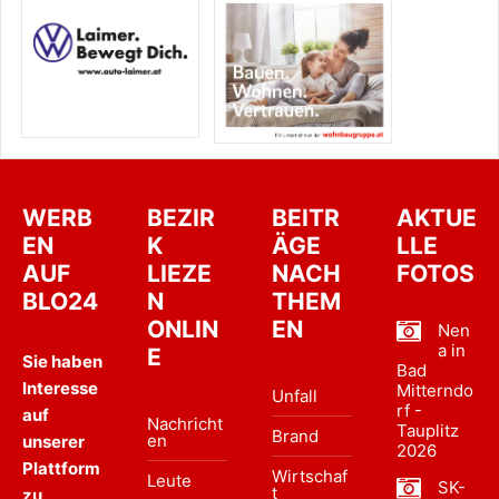
WERB
BEZIR
BEITR
AKTUE
EN
K
ÄGE
LLE
AUF
LIEZE
NACH
FOTOS
BLO24
N
THEM
ONLIN
EN
Nen
a in
E
Sie haben
Bad
Interesse
Mitterndo
Unfall
rf -
auf
Nachricht
Tauplitz
Brand
en
unserer
2026
Plattform
Wirtschaf
Leute
SK-
t
zu