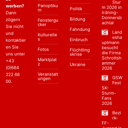
Stur
Panoptiku
werben?
m 2026 in
Politik
m
Irdning-
Dann
Donnersb
Bildung
zögern
Fenstergu
achtal
cker
Sie nicht
Fahndung
Land
und
Kulturelle
esha
s
Einbruch
kontaktier
uptmann
en Sie
besucht
Fotos
Flüchtling
die Firma
uns unter
skrise
Schrottsh
Marktplat
+43
ammer
z
Ukraine
(0)664
2026
Veranstalt
222 66
GSW
ungen
00
.
Fest
SK-
Sturm-
Fans
2026
Bezi
rk-
FF-