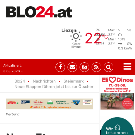
Liezen
Max :
58
22
°C
03:50
22
°C
Min :
1019
°C
Klarer
18:26
22
SW
Himmel
0.3 km/h
Aktualisiert:
8.08.2026 –
07:35
Blo24
Nachrichten
Steiermark
Neue Etappen führen jetzt bis zur Ötscher