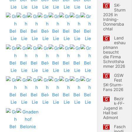
SK-
Sturm
2026 in
Irdning-
Donnersba
chtal
Land
eshau
ptmann
besucht
die Firma
Schrottsha
mmer 2026
GSW
Fest
SK-Sturm-
Fans 2026
Bezir
k-FF-
Jugend in
Hall bei
Admont
Fasch
ingdi