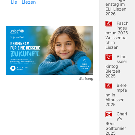
enstag im
ELI-Liezen
2026
Fasch
ingsu
mzug 2026
Weissenba
ch in
Liezen
Altau
sseer
Kiritog
Bierzelt
2025
Werbung
Biere
mpfa
ng in
Altaussee
2025
Charl
y's
60er
Golfturnier
2025