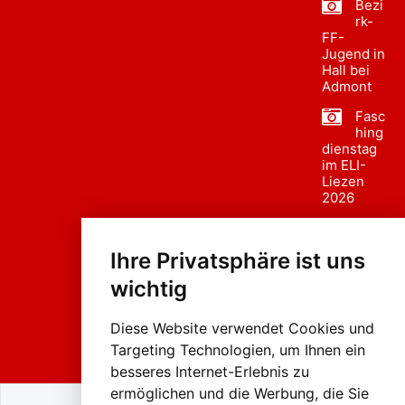
Bezi
rk-
FF-
Jugend in
Hall bei
Admont
Fasc
hing
dienstag
im ELI-
Liezen
2026
Fasc
hing
Ihre Privatsphäre ist uns
sumzug
2026
wichtig
Weissenb
ach in
Liezen
Diese Website verwendet Cookies und
Targeting Technologien, um Ihnen ein
besseres Internet-Erlebnis zu
ermöglichen und die Werbung, die Sie