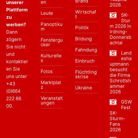
Brand
en
unserer
2026
Plattform
Wirtschaf
Leute
SK-
t
zu
Stur
Panoptiku
werben?
m 2026 in
Politik
m
Irdning-
Dann
Donnersb
Bildung
zögern
Fenstergu
achtal
cker
Sie nicht
Fahndung
Land
und
Kulturelle
esha
s
Einbruch
kontaktier
uptmann
en Sie
besucht
Fotos
Flüchtling
die Firma
uns unter
skrise
Schrottsh
Marktplat
+43
ammer
z
Ukraine
(0)664
2026
Veranstalt
222 66
GSW
ungen
00
.
Fest
SK-
Sturm-
Fans
2026