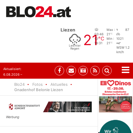
Liezen
Max :
87
21
°C
03:46
21
°C
Min :
1021
°C
18:31
21
Leichter
WSW 1.2
Regen
km/h
Aktualisiert:
6.08.2026 –
10:52
Blo24
Fotos
Aktuelles
Gnadenhof Belonie Liezen