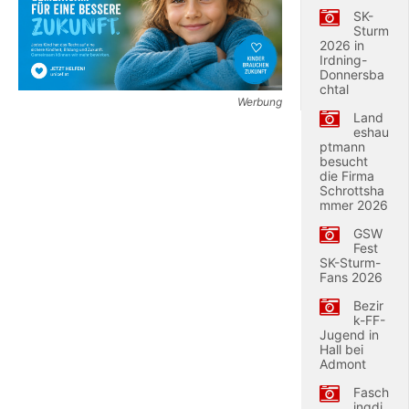
SK-
Sturm
2026 in
Irdning-
Donnersba
chtal
Werbung
Land
eshau
ptmann
besucht
die Firma
Schrottsha
mmer 2026
GSW
Fest
SK-Sturm-
Fans 2026
Bezir
k-FF-
Jugend in
Hall bei
Admont
Fasch
ingdi