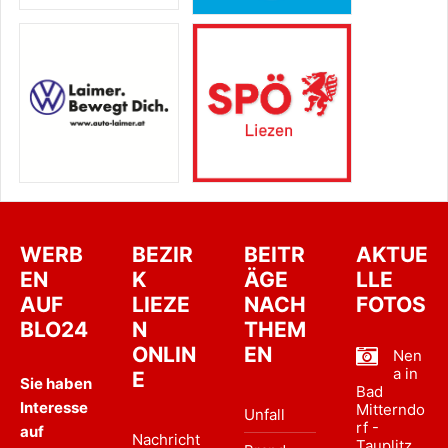
WERB
BEZIR
BEITR
AKTUE
EN
K
ÄGE
LLE
AUF
LIEZE
NACH
FOTOS
BLO24
N
THEM
ONLIN
EN
Nen
a in
E
Sie haben
Bad
Interesse
Mitterndo
Unfall
rf -
auf
Nachricht
Tauplitz