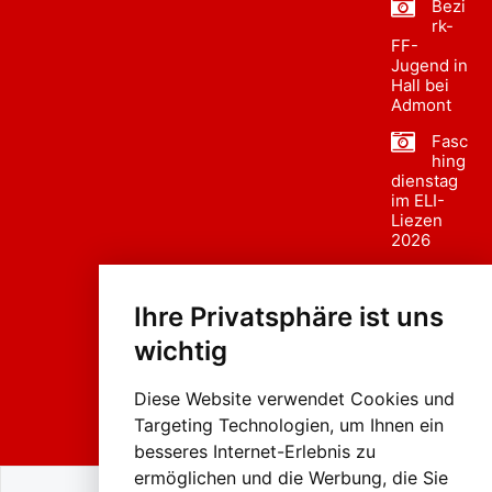
Bezi
rk-
FF-
Jugend in
Hall bei
Admont
Fasc
hing
dienstag
im ELI-
Liezen
2026
Fasc
hing
Ihre Privatsphäre ist uns
sumzug
2026
wichtig
Weissenb
ach in
Liezen
Diese Website verwendet Cookies und
Targeting Technologien, um Ihnen ein
besseres Internet-Erlebnis zu
ermöglichen und die Werbung, die Sie