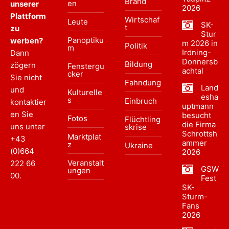
Brand
en
unserer
2026
Plattform
Wirtschaf
Leute
SK-
t
zu
Stur
Panoptiku
werben?
m 2026 in
Politik
m
Irdning-
Dann
Donnersb
Bildung
zögern
Fenstergu
achtal
cker
Sie nicht
Fahndung
Land
und
Kulturelle
esha
s
Einbruch
kontaktier
uptmann
en Sie
besucht
Fotos
Flüchtling
die Firma
uns unter
skrise
Schrottsh
Marktplat
+43
ammer
z
Ukraine
(0)664
2026
Veranstalt
222 66
GSW
ungen
00
.
Fest
SK-
Sturm-
Fans
2026