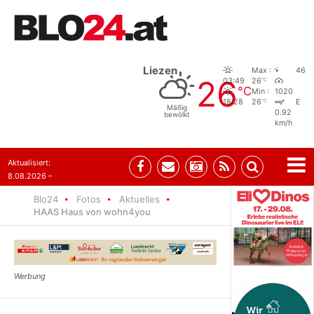
Liezen
Max :
46
26
°C
03:49
26
°C
Min :
1020
°C
18:28
26
E
Mäßig
0.92
bewölkt
km/h
Aktualisiert:
8.08.2026 –
07:35
Blo24
Fotos
Aktuelles
HAAS Haus von wohn4you