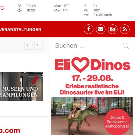
°C
03:48
Max : 17
94
°C
°C
18:29
Min : 17
1021
E 0.89 km/h
VERANSTALTUNGEN
m für den SK Sturm
up.com