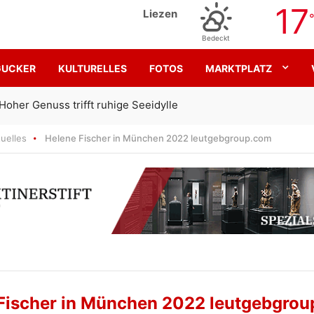
17
Liezen
Bedeckt
GUCKER
KULTURELLES
FOTOS
MARKTPLATZ
le
Gemeinsa
uelles
Helene Fischer in München 2022 leutgebgroup.com
Fischer in München 2022 leutgebgro