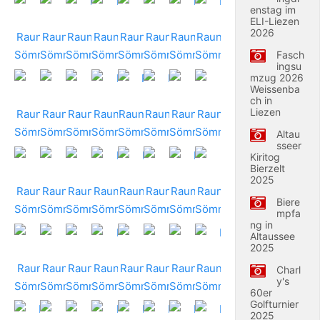
enstag im
ELI-Liezen
2026
Fasch
ingsu
mzug 2026
Weissenba
ch in
Liezen
Altau
sseer
Kiritog
Bierzelt
2025
Biere
mpfa
ng in
Altaussee
2025
Charl
y's
60er
Golfturnier
2025