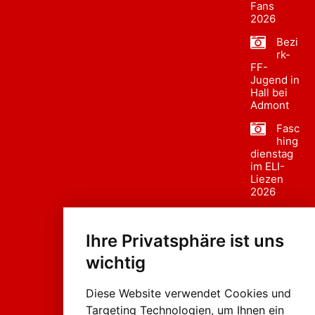
Fans
2026
Bezi
rk-
FF-
Jugend in
Hall bei
Admont
Fasc
hing
dienstag
im ELI-
Liezen
2026
Fasc
hing
Ihre Privatsphäre ist uns
sumzug
2026
wichtig
Weissenb
ach in
Liezen
Diese Website verwendet Cookies und
Targeting Technologien, um Ihnen ein