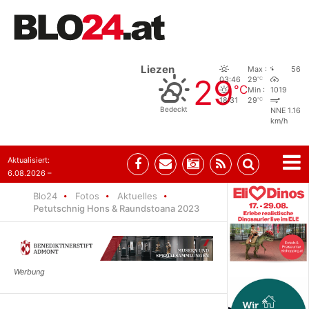
Liezen
Max :
56
29
°C
03:46
29
°C
Min :
1019
°C
18:31
29
Bedeckt
NNE 1.16
km/h
Aktualisiert:
6.08.2026 –
10:52
Blo24
Fotos
Aktuelles
Petutschnig Hons & Raundstoana 2023