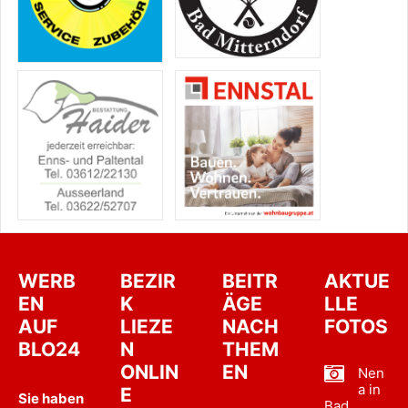
WERB
BEZIR
BEITR
AKTUE
EN
K
ÄGE
LLE
AUF
LIEZE
NACH
FOTOS
BLO24
N
THEM
ONLIN
EN
Nen
a in
E
Sie haben
Bad