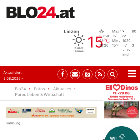
Liezen
Max :
80
15
°C
03:50
15
°C
Min :
1020
°C
18:26
15
S
Klarer
2.35
Himmel
km/h
Aktualisiert:
8.08.2026 –
07:35
Blo24
Fotos
Aktuelles
Pures Leben & Wirtschaft