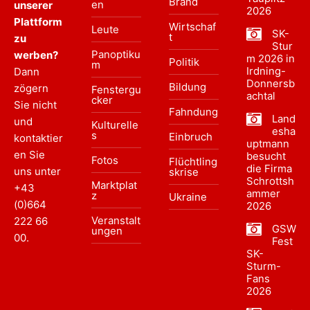
Brand
en
unserer
2026
Plattform
Wirtschaf
Leute
SK-
t
zu
Stur
Panoptiku
werben?
m 2026 in
Politik
m
Irdning-
Dann
Donnersb
Bildung
zögern
Fenstergu
achtal
cker
Sie nicht
Fahndung
Land
und
Kulturelle
esha
s
Einbruch
kontaktier
uptmann
en Sie
besucht
Fotos
Flüchtling
die Firma
uns unter
skrise
Schrottsh
Marktplat
+43
ammer
z
Ukraine
(0)664
2026
Veranstalt
222 66
GSW
ungen
00
.
Fest
SK-
Sturm-
Fans
2026