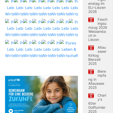
enstag im
ELI-Liezen
2026
Fasch
ingsu
mzug 2026
Weissenba
ch in
Liezen
Altau
sseer
Kiritog
Bierzelt
2025
Biere
mpfa
ng in
Altaussee
2025
Charl
y's
60er
Golfturnier
2025