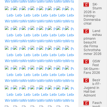
SK-
Sturm
2026 in
Irdning-
Donnersba
chtal
Land
eshau
ptmann
besucht
die Firma
Schrottsha
mmer 2026
GSW
Fest
SK-Sturm-
Fans 2026
Bezir
k-FF-
Jugend in
Hall bei
Admont
Fasch
ingdi