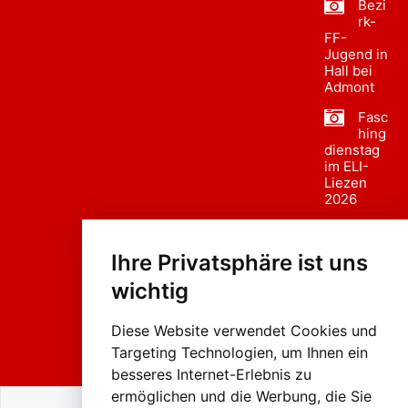
Bezi
rk-
FF-
Jugend in
Hall bei
Admont
Fasc
hing
dienstag
im ELI-
Liezen
2026
Fasc
hing
Ihre Privatsphäre ist uns
sumzug
2026
wichtig
Weissenb
ach in
Liezen
Diese Website verwendet Cookies und
Targeting Technologien, um Ihnen ein
besseres Internet-Erlebnis zu
ermöglichen und die Werbung, die Sie