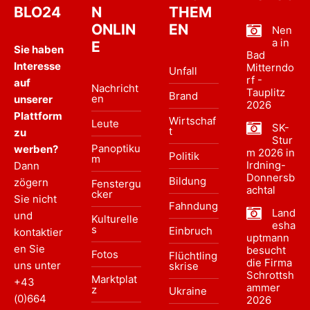
BLO24
N
THEM
ONLIN
EN
Nen
a in
E
Sie haben
Bad
Interesse
Mitterndo
Unfall
rf -
auf
Nachricht
Tauplitz
Brand
en
unserer
2026
Plattform
Wirtschaf
Leute
SK-
t
zu
Stur
Panoptiku
werben?
m 2026 in
Politik
m
Irdning-
Dann
Donnersb
Bildung
zögern
Fenstergu
achtal
cker
Sie nicht
Fahndung
Land
und
Kulturelle
esha
s
Einbruch
kontaktier
uptmann
en Sie
besucht
Fotos
Flüchtling
die Firma
uns unter
skrise
Schrottsh
Marktplat
+43
ammer
z
Ukraine
(0)664
2026