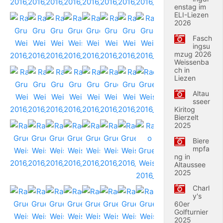
enstag im
ELI-Liezen
2026
Fasch
ingsu
mzug 2026
Weissenba
ch in
Liezen
Altau
sseer
Kiritog
Bierzelt
2025
Biere
mpfa
ng in
Altaussee
2025
Charl
y's
60er
Golfturnier
2025