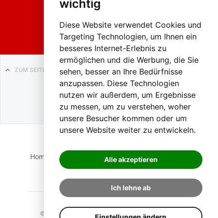
wichtig
Weissenb
ach in
Liezen
Diese Website verwendet Cookies und
Targeting Technologien, um Ihnen ein
besseres Internet-Erlebnis zu
ermöglichen und die Werbung, die Sie
ZUM SEITENANFANG
sehen, besser an Ihre Bedürfnisse
anzupassen. Diese Technologien
Auf BLO24.at werben?
nutzen wir außerdem, um Ergebnisse
+43 (0)664 2226600
zu messen, um zu verstehen, woher
unsere Besucher kommen oder um
unsere Website weiter zu entwickeln.
Home
Suche
Login
Impressum
Datenschutz
Alle akzeptieren
Kontakt
Ich lehne ab
© 2023 BLO24.at – Bezirk Liezen Online |
Cookies
Einstellungen ändern