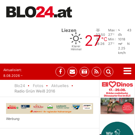
Liezen
Max :
43
27
°C
03:50
27
°C
Min :
1018
°C
18:26
27
N
Klarer
2.25
Himmel
km/h
Aktualisiert:
8.08.2026 –
07:35
Blo24
Fotos
Aktuelles
Radio Grün Weiß 2016