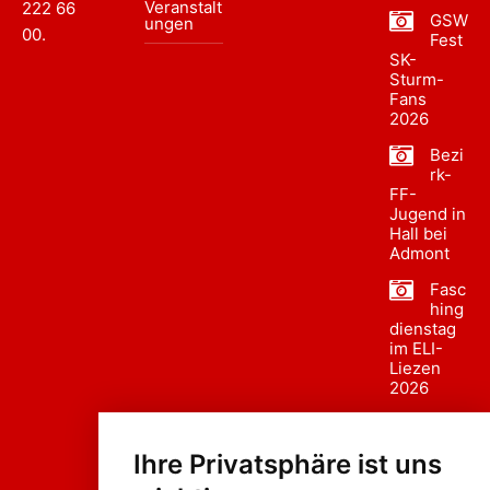
Veranstalt
222 66
GSW
ungen
00
.
Fest
SK-
Sturm-
Fans
2026
Bezi
rk-
FF-
Jugend in
Hall bei
Admont
Fasc
hing
dienstag
im ELI-
Liezen
2026
Fasc
hing
Ihre Privatsphäre ist uns
sumzug
2026