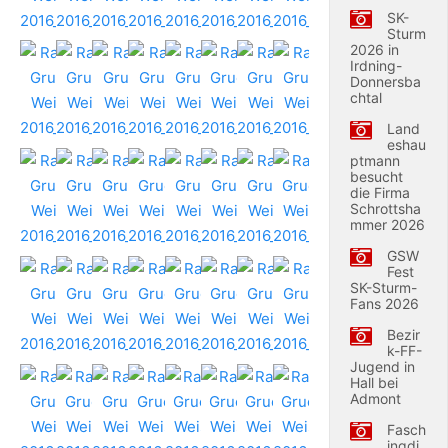
SK-
Sturm
2026 in
Irdning-
Donnersba
chtal
Land
eshau
ptmann
besucht
die Firma
Schrottsha
mmer 2026
GSW
Fest
SK-Sturm-
Fans 2026
Bezir
k-FF-
Jugend in
Hall bei
Admont
Fasch
ingdi