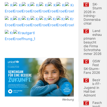
SK-
Sturm
2026 in
Irdning-
Donnersba
chtal
Land
eshau
ptmann
besucht
die Firma
Schrottsha
mmer 2026
GSW
Fest
SK-Sturm-
Fans 2026
Bezir
k-FF-
Jugend in
Hall bei
Admont
Werbung
Fasch
ingdi