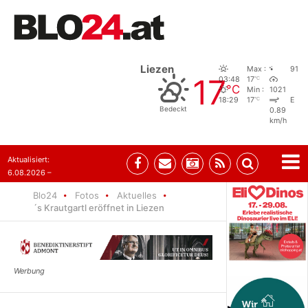
Liezen
Max :
91
17
°C
03:48
17
°C
Min :
1021
°C
18:29
17
E
Bedeckt
0.89
km/h
Aktualisiert:
6.08.2026 –
10:52
Blo24
Fotos
Aktuelles
´s Krautgartl eröffnet in Liezen