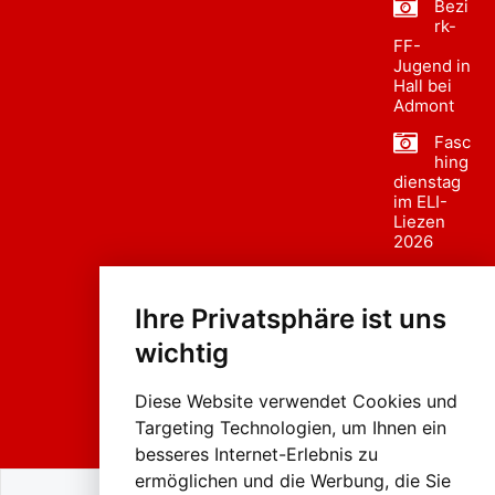
Bezi
rk-
FF-
Jugend in
Hall bei
Admont
Fasc
hing
dienstag
im ELI-
Liezen
2026
Fasc
hing
Ihre Privatsphäre ist uns
sumzug
2026
wichtig
Weissenb
ach in
Liezen
Diese Website verwendet Cookies und
Targeting Technologien, um Ihnen ein
besseres Internet-Erlebnis zu
ermöglichen und die Werbung, die Sie