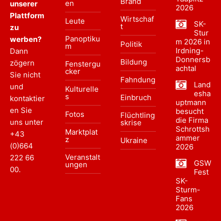
Brand
en
unserer
2026
Plattform
Wirtschaf
Leute
SK-
t
zu
Stur
Panoptiku
werben?
m 2026 in
Politik
m
Irdning-
Dann
Donnersb
Bildung
zögern
Fenstergu
achtal
cker
Sie nicht
Fahndung
Land
und
Kulturelle
esha
s
Einbruch
kontaktier
uptmann
en Sie
besucht
Fotos
Flüchtling
die Firma
uns unter
skrise
Schrottsh
Marktplat
+43
ammer
z
Ukraine
(0)664
2026
Veranstalt
222 66
GSW
ungen
00
.
Fest
SK-
Sturm-
Fans
2026