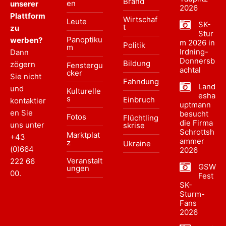
Brand
en
unserer
2026
Plattform
Wirtschaf
Leute
SK-
t
zu
Stur
Panoptiku
werben?
m 2026 in
Politik
m
Irdning-
Dann
Donnersb
Bildung
zögern
Fenstergu
achtal
cker
Sie nicht
Fahndung
Land
und
Kulturelle
esha
s
Einbruch
kontaktier
uptmann
en Sie
besucht
Fotos
Flüchtling
die Firma
uns unter
skrise
Schrottsh
Marktplat
+43
ammer
z
Ukraine
(0)664
2026
Veranstalt
222 66
GSW
ungen
00
.
Fest
SK-
Sturm-
Fans
2026