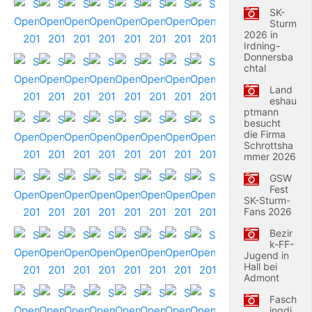
SK-
Sturm
2026 in
Irdning-
Donnersba
chtal
Land
eshau
ptmann
besucht
die Firma
Schrottsha
mmer 2026
GSW
Fest
SK-Sturm-
Fans 2026
Bezir
k-FF-
Jugend in
Hall bei
Admont
Fasch
ingdi