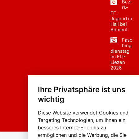
Bezi
rk-
FF-
Jugend in
Hall bei
Admont
Fasc
hing
dienstag
im ELI-
Liezen
2026
Fasc
hing
Ihre Privatsphäre ist uns
sumzug
2026
wichtig
Weissenb
ach in
Liezen
Diese Website verwendet Cookies und
Targeting Technologien, um Ihnen ein
besseres Internet-Erlebnis zu
ermöglichen und die Werbung, die Sie