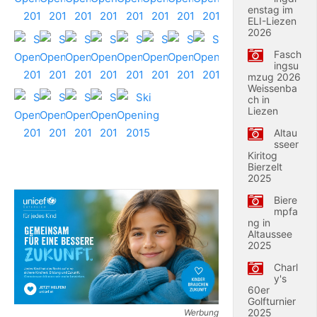
enstag im
ELI-Liezen
2026
Fasch
ingsu
mzug 2026
Weissenba
ch in
Liezen
Altau
sseer
Kiritog
Bierzelt
2025
Biere
mpfa
ng in
Altaussee
2025
Charl
y's
60er
Golfturnier
2025
Werbung