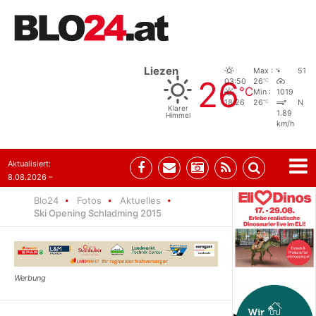
Liezen
Max :
51
26
°C
03:50
26
°C
Min :
1019
°C
18:26
26
N
Klarer
1.89
Himmel
km/h
Aktualisiert:
8.08.2026 –
07:35
Blo24
Fotos
Aktuelles
Ski Opening Schladming 2015