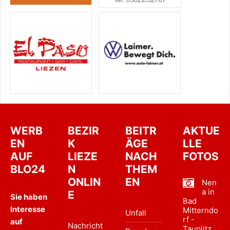
WERB
BEZIR
BEITR
AKTUE
EN
K
ÄGE
LLE
AUF
LIEZE
NACH
FOTOS
BLO24
N
THEM
ONLIN
EN
Nen
a in
E
Sie haben
Bad
Interesse
Mitterndo
Unfall
rf -
auf
Nachricht
Tauplitz